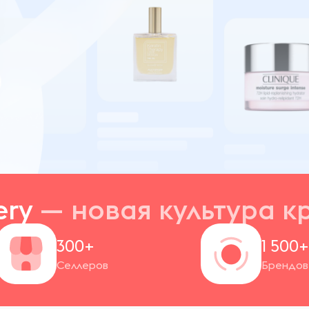
ery
— новая
культура к
300+
1 500
Селлеров
Брендов