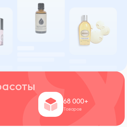
расоты
+
68 000+
Товаров