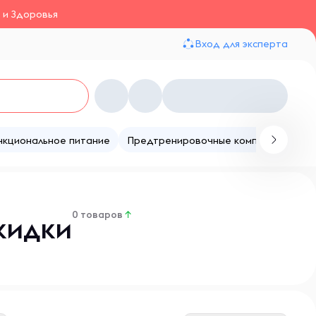
 и Здоровья
Вход для эксперта
нкциональное питание
Предтренировочные комплексы
Те
0 товаров
↑
кидки