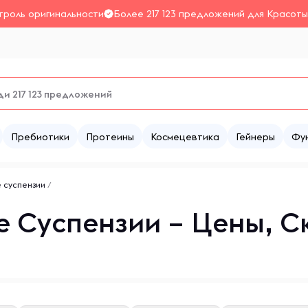
троль оригинальности
Более 217 123 предложений для Красоты
Пребиотики
Протеины
Космецевтика
Гейнеры
Фу
е суспензии
/
е Суспензии – Цены, С