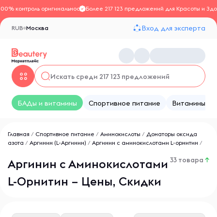
100% контроль оригинальности
Более 217 123 предложений для Красоты и Здо
Вход для эксперта
RUB
Москва
БАДы и витамины
Спортивное питание
Витамины
Главная
/
Спортивное питание
/
Аминокислоты
/
Донаторы оксида
азота
/
Аргинин (L-Аргинин)
/
Аргинин с аминокислотами L-орнитин
/
33 товара
↑
Аргинин с Аминокислотами
L-Орнитин – Цены, Скидки