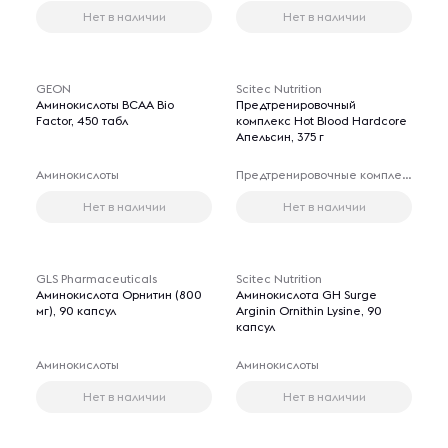
Нет в наличии
Нет в наличии
GEON
Scitec Nutrition
Аминокислоты BCAA Bio
Предтренировочный
Factor, 450 табл
комплекс Hot Blood Hardcore
Апельсин, 375 г
Аминокислоты
Предтренировочные комплексы
Нет в наличии
Нет в наличии
GLS Pharmaceuticals
Scitec Nutrition
Аминокислота Орнитин (800
Аминокислота GH Surge
мг), 90 капсул
Arginin Ornithin Lysine, 90
капсул
Аминокислоты
Аминокислоты
Нет в наличии
Нет в наличии