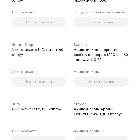
капсул
Малина-киви, 500 г
Аминокислоты
Предтренировочные комплексы
Нет в наличии
Нет в наличии
NaturalSupp
Swanson
Аминокислота L-Орнитин, 60
Аминокислота L-орнитин
капсул
свободная форма (500 мг), 60
капсул до 10.25
Аминокислоты
Аминокислоты
Нет в наличии
Нет в наличии
NOW
Maxler
Аминокомплекс, 120 капсул
Аминокислоты Аргинин
Орнитин Лизин, 100 капсул
Аминокислоты
Аминокислоты