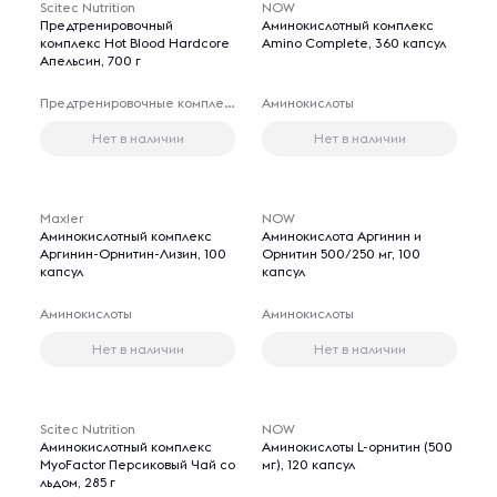
Scitec Nutrition
NOW
Предтренировочный
Аминокислотный комплекс
комплекс Hot Blood Hardcore
Amino Complete, 360 капсул
Апельсин, 700 г
Предтренировочные комплексы
Аминокислоты
Нет в наличии
Нет в наличии
Maxler
NOW
Аминокислотный комплекс
Аминокислота Аргинин и
Аргинин-Орнитин-Лизин, 100
Орнитин 500/250 мг, 100
капсул
капсул
Аминокислоты
Аминокислоты
Нет в наличии
Нет в наличии
Scitec Nutrition
NOW
Аминокислотный комплекс
Аминокислоты L-орнитин (500
MyoFactor Персиковый Чай со
мг), 120 капсул
льдом, 285 г