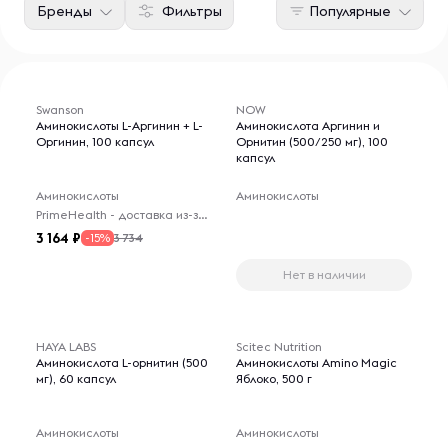
Бренды
Фильтры
Популярные
Swanson
NOW
Аминокислоты L-Аргинин + L-
Аминокислота Аргинин и
Оргинин, 100 капсул
Орнитин (500/250 мг), 100
капсул
Аминокислоты
Аминокислоты
PrimeHealth - доставка из-за рубежа
3 164
3 734
-15%
Нет в наличии
HAYA LABS
Scitec Nutrition
Аминокислота L-орнитин (500
Аминокислоты Amino Magic
мг), 60 капсул
Яблоко, 500 г
Аминокислоты
Аминокислоты