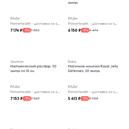
ампул
БАДы
БАДы
PrimeHealth - доставка из-за рубежа
PrimeHealth - доставка из-за рубежа
7 174
6 150
7 552
6 474
-5%
-5%
Quinton
Robis
Изотонический раствор, 30
Маточное молочко Royal Jelly
ампул по 10 мл
Defenses, 20 ампул
БАДы
БАДы
PrimeHealth - доставка из-за рубежа
PrimeHealth - доставка из-за рубежа
7 153
5 613
7 529
5 908
-5%
-5%