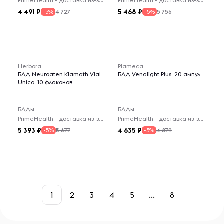
PrimeHealth - доставка из-за рубежа
PrimeHealth - доставка из-за рубежа
4 491
5 468
4 727
5 756
-5%
-5%
Herbora
Plameca
БАД Neuroaten Klamath Vial
БАД Venalight Plus, 20 ампул
Unico, 10 флаконов
БАДы
БАДы
PrimeHealth - доставка из-за рубежа
PrimeHealth - доставка из-за рубежа
5 393
4 635
5 677
4 879
-5%
-5%
1
2
3
4
5
...
8