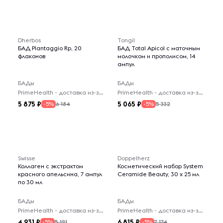
Dherbos
Tongil
БАД Plantaggio Rp, 20
БАД Total Apicol с маточным
флаконов
молочком и прополисом, 14
ампул
БАДы
БАДы
PrimeHealth - доставка из-за рубежа
PrimeHealth - доставка из-за рубежа
5 875
5 065
6 184
5 332
-5%
-5%
Swisse
Doppelherz
Коллаген с экстрактом
Косметический набор System
красного апельсина, 7 ампул
Ceramide Beauty, 30 х 25 мл
по 30 мл
БАДы
БАДы
PrimeHealth - доставка из-за рубежа
PrimeHealth - доставка из-за рубежа
4 931
6 815
5 191
7 174
-5%
-5%