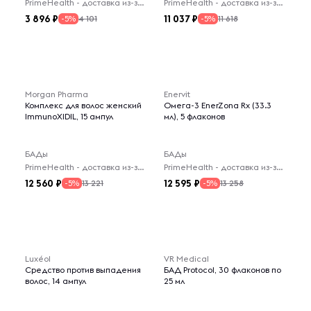
PrimeHealth - доставка из-за рубежа
PrimeHealth - доставка из-за рубежа
3 896
11 037
4 101
11 618
-5%
-5%
Morgan Pharma
Enervit
Комплекс для волос женский
Омега-3 EnerZona Rx (33.3
ImmunoXIDIL, 15 ампул
мл), 5 флаконов
БАДы
БАДы
PrimeHealth - доставка из-за рубежа
PrimeHealth - доставка из-за рубежа
12 560
12 595
13 221
13 258
-5%
-5%
Luxéol
VR Medical
Средство против выпадения
БАД Protocol, 30 флаконов по
волос, 14 ампул
25 мл