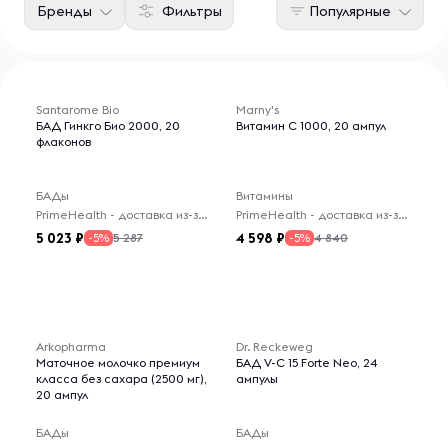
Бренды
Фильтры
Популярные
Santarome Bio
Marny's
БАД Гинкго Био 2000, 20
Витамин C 1000, 20 ампул
флаконов
БАДы
Витамины
PrimeHealth - доставка из-за рубежа
PrimeHealth - доставка из-за рубежа
5 023
4 598
5 287
4 840
-5%
-5%
Arkopharma
Dr. Reckeweg
Маточное молочко премиум
БАД V-C 15 Forte Neo, 24
класса без сахара (2500 мг),
ампулы
20 ампул
БАДы
БАДы