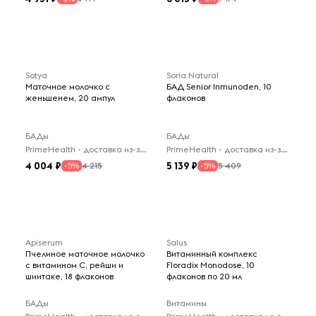
Sotya
Soria Natural
Маточное молочко с
БАД Senior Inmunoden, 10
женьшенем, 20 ампул
флаконов
БАДы
БАДы
PrimeHealth - доставка из-за рубежа
PrimeHealth - доставка из-за рубежа
4 004
5 139
4 215
5 409
-5%
-5%
Apiserum
Salus
Пчелиное маточное молочко
Витаминный комплекс
с витамином С, рейши и
Floradix Monodose, 10
шиитаке, 18 флаконов
флаконов по 20 мл
БАДы
Витамины