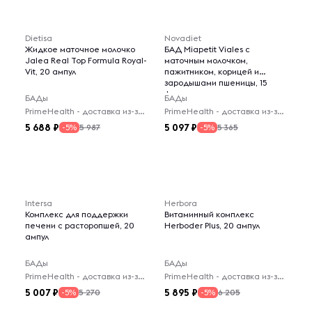
Dietisa
Novadiet
Жидкое маточное молочко
БАД Miapetit Viales с
Jalea Real Top Formula Royal-
маточным молочком,
Vit, 20 ампул
пажитником, корицей и
зародышами пшеницы, 15
флаконов
БАДы
БАДы
PrimeHealth - доставка из-за рубежа
PrimeHealth - доставка из-за рубежа
5 688
5 097
5 987
5 365
-5%
-5%
Intersa
Herbora
Комплекс для поддержки
Витаминный комплекс
печени с расторопшей, 20
Herboder Plus, 20 ампул
ампул
БАДы
БАДы
PrimeHealth - доставка из-за рубежа
PrimeHealth - доставка из-за рубежа
5 007
5 895
5 270
6 205
-5%
-5%