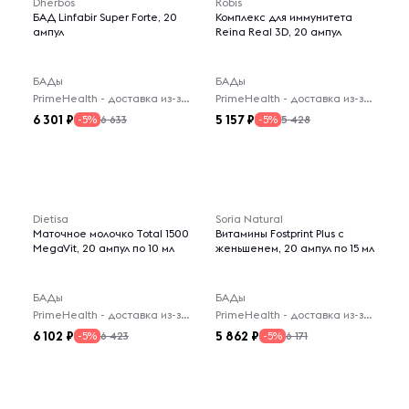
Dherbos
Robis
БАД Linfabir Super Forte, 20
Комплекс для иммунитета
ампул
Reina Real 3D, 20 ампул
БАДы
БАДы
PrimeHealth - доставка из-за рубежа
PrimeHealth - доставка из-за рубежа
6 301
5 157
6 633
5 428
-5%
-5%
Dietisa
Soria Natural
Маточное молочко Total 1500
Витамины Fostprint Plus с
MegaVit, 20 ампул по 10 мл
женьшенем, 20 ампул по 15 мл
БАДы
БАДы
PrimeHealth - доставка из-за рубежа
PrimeHealth - доставка из-за рубежа
6 102
5 862
6 423
6 171
-5%
-5%