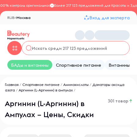
100% контроль оригинальности
Более 217 123 предложений для Красоты и Здо
Вход для эксперта
RUB
Москва
БАДы и витамины
Спортивное питание
Витамины
Главная
/
Спортивное питание
/
Аминокислоты
/
Донаторы оксида
азота
/
Аргинин (L-Аргинин) в ампулах
/
301 товар
↑
Аргинин (L-Аргинин) в
Ампулах – Цены, Скидки