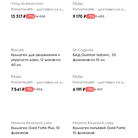
Уход за волосами
БАДы
PrimeHealth - доставка из-за рубежа
PrimeHealth - доставка из-за рубежа
13 317
9 170
14 018
9 653
-5%
-5%
Biocyte
Dr. Cagnola
Коллаген для увлажнения и
БАД Quinton Isotonic, 30
упругости кожи, 12 шотов по
флаконов по 10 мл
60 мл
БАДы
БАДы
PrimeHealth - доставка из-за рубежа
PrimeHealth - доставка из-за рубежа
7 541
6 191
7 938
6 517
-5%
-5%
Minerva Research Labs
Minerva Research Labs
Коллаген Gold Forte Plus, 10
Коллаген питьевой Gold Forte,
флаконов
10 флаконов