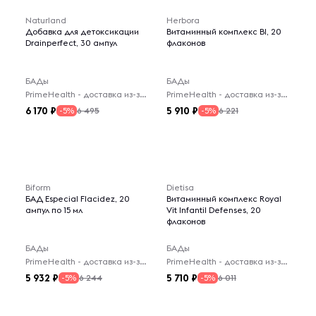
Naturland
Herbora
Добавка для детоксикации
Витаминный комплекс BI, 20
Drainperfect, 30 ампул
флаконов
БАДы
БАДы
PrimeHealth - доставка из-за рубежа
PrimeHealth - доставка из-за рубежа
6 170
5 910
6 495
6 221
-5%
-5%
Biform
Dietisa
БАД Especial Flacidez, 20
Витаминный комплекс Royal
ампул по 15 мл
Vit Infantil Defenses, 20
флаконов
БАДы
БАДы
PrimeHealth - доставка из-за рубежа
PrimeHealth - доставка из-за рубежа
5 932
5 710
6 244
6 011
-5%
-5%