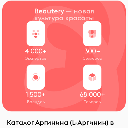
Beautery
— новая
культура красоты
4 000+
300+
Экспертов
Селлеров
1 500+
68 000+
Брендов
Товаров
Каталог Аргинина (L-Аргинин) в