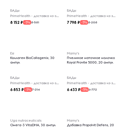
БАДы
БАДы
PrimeHealth - доставка из-за рубежа
PrimeHealth - доставка из-за рубежа
8 152
7 798
8 581
8 208
-5%
-5%
Esi
Marny's
Коллаген BioCollagenix, 30
Пчелиное маточное молочко
ампул
Royal Provite 5000, 20 ампул
БАДы
БАДы
PrimeHealth - доставка из-за рубежа
PrimeHealth - доставка из-за рубежа
6 853
6 433
7 214
6 772
-5%
-5%
Uga nutraceuticals
Marny's
Омега-3 VitaDHA, 30 ампул
Добавка Propolvit Defens, 20