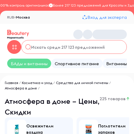
100% контроль оригинальности
Более 217 123 предложений для Красоты и Здо
Вход для эксперта
RUB
Москва
БАДы и витамины
Спортивное питание
Витамины
Главная
/
Косметика и уход
/
Средства для личной гигиены
/
Атмосфера в доме
/
225 товаров
↑
Атмосфера в доме – Цены,
Скидки
Освежители
Поглотители
воздуха
запахов