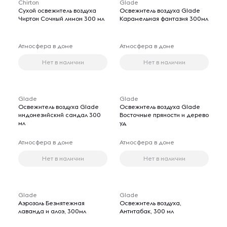
Chirton
Glade
Сухой освежитель воздуха
Освежитель воздуха Glade
Чиртон Сочный лимон 300 мл
Карамельная фантазия 300мл
Атмосфера в доме
Атмосфера в доме
Нет в наличии
Нет в наличии
Glade
Glade
Освежитель воздуха Glade
Освежитель воздуха Glade
индонезийский сандал 300
Восточные пряности и дерево
мл
уд
Атмосфера в доме
Атмосфера в доме
Нет в наличии
Нет в наличии
Glade
Glade
Аэрозоль Безмятежная
Освежитель воздуха,
лаванда и алоэ, 300мл
Антитабак, 300 мл