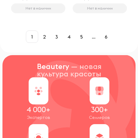
Нет в наличии
Нет в наличии
1
2
3
4
5
...
6
Beautery
— новая
культура красоты
4 000+
300+
Экспертов
Селлеров