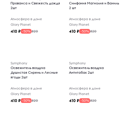
Прованса и Свежесть дождя
Симфония Магнолия и Ваниль
2шт
2 шт
Атмосфера в доме
Атмосфера в доме
Glory Planet
Glory Planet
410
410
820
820
-50%
-50%
Symphony
Symphony
Освежитель воздуха
Освежитель воздуха
Душистая Сирень и Лесные
Антитабак 2шт
ягоды 2шт
Атмосфера в доме
Атмосфера в доме
Glory Planet
Glory Planet
410
410
820
820
-50%
-50%