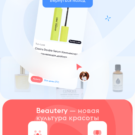
Вернуться назад
Beautery
— новая
культура красоты