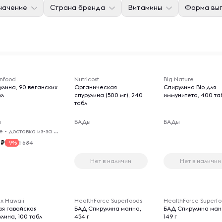
начение
Страна бренда
Витамины
Форма вып
nfood
Nutricost
Big Nature
улина, 90 веганских
Органическая
Спирулина Bio для
ул
спурулина (500 мг), 240
иммунитета, 400 та
табл
ы
БАДы
БАДы
Virelle - доставка из-за рубежа
1 684
-9%
Нет в наличии
Нет в наличии
x Hawaii
HealthForce Superfoods
HealthForce Superf
ая гавайская
БАД Спирулина манна,
БАД Спирулина ман
лина, 100 табл
454 г
149 г