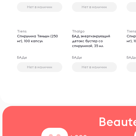
Нет в наличии
Нет в наличии
Tiens
Thalgo
Tien
Спирулина Тяньши (250
БАД энергизирующий
Спир
мг), 100 капсул
детокс бустер со
мг), 
спирулиной, 35 мл
БАДы
БАДы
БАД
Нет в наличии
Нет в наличии
Beaut