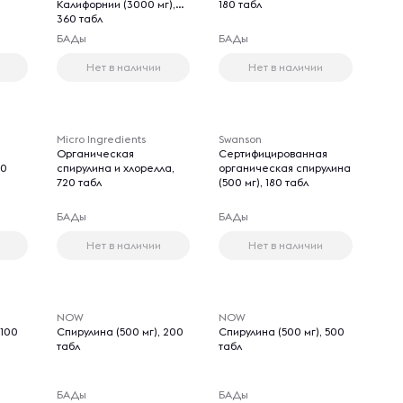
Калифорнии (3000 мг),
180 табл
360 табл
БАДы
БАДы
Нет в наличии
Нет в наличии
Micro Ingredients
Swanson
Органическая
Сертифицированная
80
спирулина и хлорелла,
органическая спирулина
720 табл
(500 мг), 180 табл
БАДы
БАДы
Нет в наличии
Нет в наличии
NOW
NOW
 100
Спирулина (500 мг), 200
Спирулина (500 мг), 500
табл
табл
БАДы
БАДы