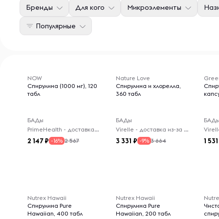
Бренды
Для кого
Микроэлементы
Наз
Популярные
NOW
Nature Love
Gree
Спирулина (1000 мг), 120
Спирулина и хлорелла,
Спир
табл
360 табл
капс
БАДы
БАДы
БАД
PrimeHealth - доставка из-за рубежа
Virelle - доставка из-за рубежа
2 147
3 331
1 531
2 567
3 664
-16%
-9%
Nutrex Hawaii
Nutrex Hawaii
Nutre
Спирулина Pure
Спирулина Pure
Чист
Hawaiian, 400 табл
Hawaiian, 200 табл
спиру