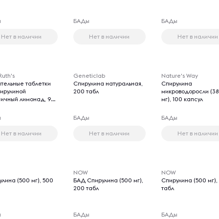
ы
БАДы
БАДы
Нет в наличии
Нет в наличии
Нет в наличии
uth's
Geneticlab
Nature's Way
тельные таблетки
Спирулина натуральная,
Спирулина
пирулиной
200 табл
микроводоросли (3
ничный лимонад, 90
мг), 100 капсул
ы
БАДы
БАДы
Нет в наличии
Нет в наличии
Нет в наличии
NOW
NOW
лина (500 мг), 500
БАД Спирулина (500 мг),
Спирулина (500 мг),
200 табл
табл
ы
БАДы
БАДы