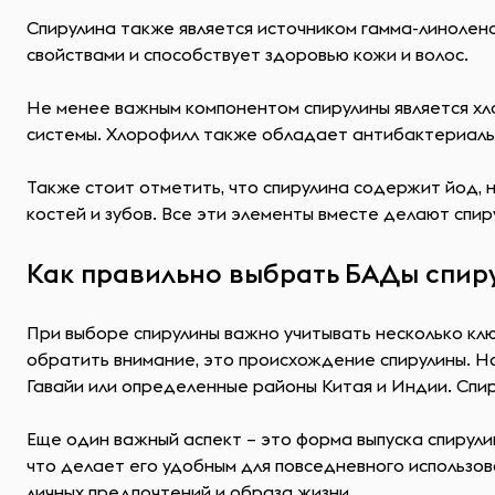
Спирулина также является источником гамма-линолено
свойствами и способствует здоровью кожи и волос.
Не менее важным компонентом спирулины является х
системы. Хлорофилл также обладает антибактериальн
Также стоит отметить, что спирулина содержит йод,
костей и зубов. Все эти элементы вместе делают спи
Как правильно выбрать БАДы спир
При выборе спирулины важно учитывать несколько клю
обратить внимание, это происхождение спирулины. На
Гавайи или определенные районы Китая и Индии. Спи
Еще один важный аспект – это форма выпуска спирули
что делает его удобным для повседневного использов
личных предпочтений и образа жизни.