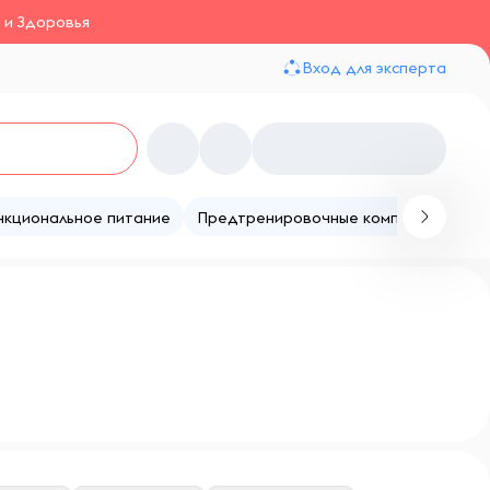
 и Здоровья
Вход для эксперта
нкциональное питание
Предтренировочные комплексы
Те