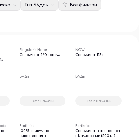
уска
Тип БАДов
Все фильтры
Singularis Herbs
NOW
Спирулина, 120 капсул
Спирулина, 113 г
бл
БАДы
БАДы
Нет в наличии
Нет в наличии
oods
Earthrise
Earthrise
на,
100% спирулина
Спирулина, выращенная
выращенная в
в Калифорнии (500 мг),