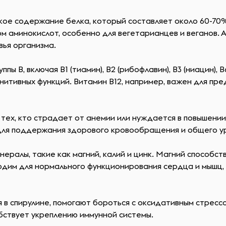
окое содержание белка, который составляет около 60-70
ом аминокислот, особенно для вегетарианцев и веганов.
ья организма.
ы В, включая В1 (тиамин), В2 (рибофлавин), В3 (ниацин), 
гнитивных функций. Витамин В12, например, важен для п
тех, кто страдает от анемии или нуждается в повышении 
для поддержания здорового кровообращения и общего ур
ералы, такие как магний, калий и цинк. Магний способст
одим для нормального функционирования сердца и мышц,
 в спирулине, помогают бороться с оксидативным стресс
бствует укреплению иммунной системы.