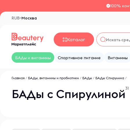
100% кон
RUB
Москва
Каталог
БАДы и витамины
Спортивное питание
Витамины
Главная
/
БАДы, витамины и пробиотики
/
БАДы
/
БАДы Спирулина
/
31
БАДы с Спирулиной