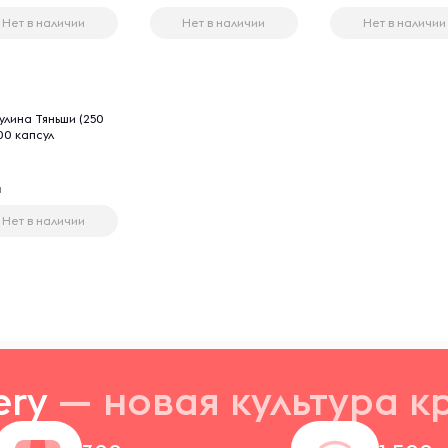
Нет в наличии
Нет в наличии
Нет в наличии
s
улина Тяньши (250
100 капсул
ы
Нет в наличии
ery
— новая
культура к