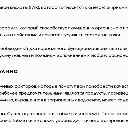
вой кислоты (ГЛК), которая относится к омега-6 жирным
лорофилл, который способствует очищению организма от
ыми свойствами и помогает улучшить состояние кожи.
 необходимый для нормального функционирования щитовид
рулину мощным и полезным дополнением к любому рациону
улина
чевых факторов, которые помогут вам приобрести качест
иболее предпочтительными являются продукты, произведе
рулина, выращенная в загрязненных водоемах, может сод
ны. Существуют порошки, таблетки и капсулы. Порошок мо
ания. Таблетки и капсулы удобны для точного дозировани