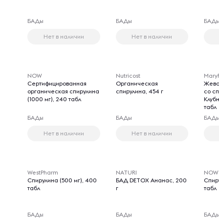
БАДы
БАДы
БАД
Нет в наличии
Нет в наличии
NOW
Nutricost
MaryR
Сертифицированная
Органическая
Жева
органическая спирулина
спирулина, 454 г
со с
(1000 мг), 240 табл
Клуб
табл
БАДы
БАДы
БАД
Нет в наличии
Нет в наличии
WestPharm
NATURI
NOW
Спирулина (500 мг), 400
БАД DETOX Ананас, 200
Спиру
табл
г
табл
БАДы
БАДы
БАД