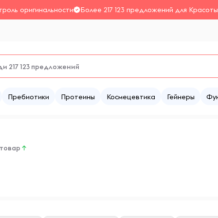
троль оригинальности
Более 217 123 предложений для Красоты
Пребиотики
Протеины
Космецевтика
Гейнеры
Фу
 товар
↑