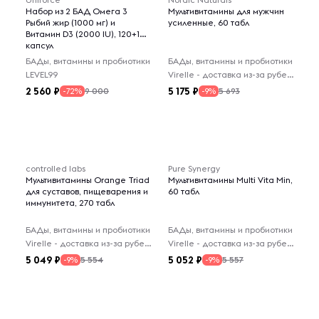
Набор из 2 БАД Омега 3
Мультивитамины для мужчин
Рыбий жир (1000 мг) и
усиленные, 60 табл
Витамин D3 (2000 IU), 120+100
капсул
БАДы, витамины и пробиотики
БАДы, витамины и пробиотики
LEVEL99
Virelle - доставка из-за рубежа
2 560
5 175
9 000
5 693
-72%
-9%
controlled labs
Pure Synergy
Мультивитамины Orange Triad
Мультивитамины Multi Vita Min,
для суставов, пищеварения и
60 табл
иммунитета, 270 табл
БАДы, витамины и пробиотики
БАДы, витамины и пробиотики
Virelle - доставка из-за рубежа
Virelle - доставка из-за рубежа
5 049
5 052
5 554
5 557
-9%
-9%