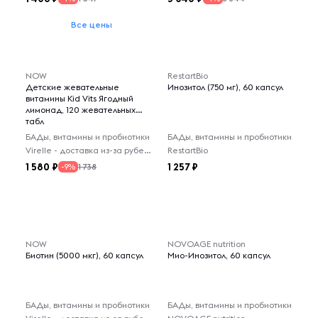
Все цены
NOW
RestartBio
Детские жевательные
Инозитол (750 мг), 60 капсул
витамины Kid Vits Ягодный
лимонад, 120 жевательных
табл
БАДы, витамины и пробиотики
БАДы, витамины и пробиотики
Virelle - доставка из-за рубежа
RestartBio
1 580
1 257
1 738
-9%
NOW
NOVOAGE nutrition
Биотин (5000 мкг), 60 капсул
Мио-Инозитол, 60 капсул
БАДы, витамины и пробиотики
БАДы, витамины и пробиотики