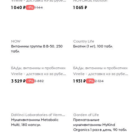
Virelle - доставка из-за рубежа
NOVOAGE nutrition
1 040
1 065
1 144
-9%
NOW
Country Life
Витамины группы В В-50, 250
Биотин (1 мг), 100 табл
табл
БАДы, витамины и пробиотики
БАДы, витамины и пробиотики
Virelle - доставка из-за рубежа
Virelle - доставка из-за рубежа
3 529
1 931
3 882
2 124
-9%
-9%
DaVinci Laboratories of Vermont
Garden of Life
Мультивитамины Metabolic
Пренатальные
Multi, 180 капсул
мультивитамины MyKind
Organics 1 раз в день, 90 табл