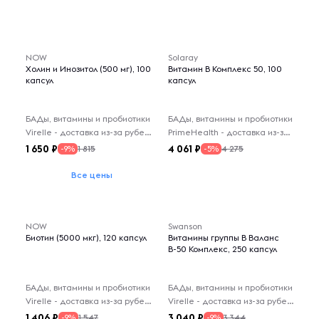
NOW
Solaray
Холин и Инозитол (500 мг), 100
Витамин В Комплекс 50, 100
капсул
капсул
БАДы, витамины и пробиотики
БАДы, витамины и пробиотики
Virelle - доставка из-за рубежа
PrimeHealth - доставка из-за рубежа
1 650
4 061
1 815
4 275
-9%
-5%
Все цены
NOW
Swanson
Биотин (5000 мкг), 120 капсул
Витамины группы В Валанс
В-50 Комплекс, 250 капсул
БАДы, витамины и пробиотики
БАДы, витамины и пробиотики
Virelle - доставка из-за рубежа
Virelle - доставка из-за рубежа
1 406
3 040
1 547
3 344
-9%
-9%