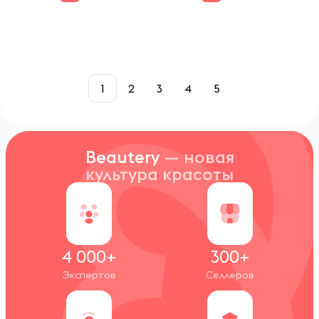
1
2
3
4
5
Beautery
— новая
культура красоты
4 000+
300+
Экспертов
Селлеров