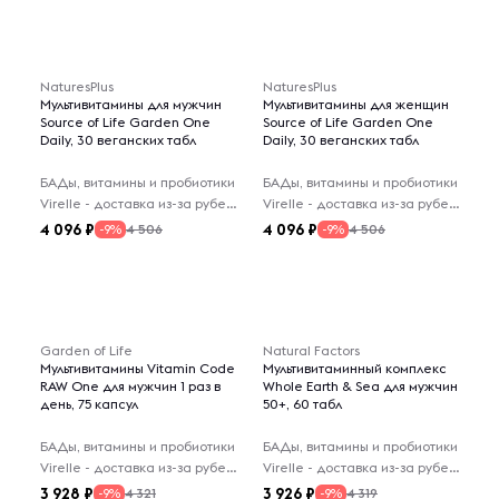
NaturesPlus
NaturesPlus
Мультивитамины для мужчин
Мультивитамины для женщин
Source of Life Garden One
Source of Life Garden One
Daily, 30 веганских табл
Daily, 30 веганских табл
БАДы, витамины и пробиотики
БАДы, витамины и пробиотики
Virelle - доставка из-за рубежа
Virelle - доставка из-за рубежа
4 096
4 096
4 506
4 506
-9%
-9%
Garden of Life
Natural Factors
Мультивитамины Vitamin Code
Мультивитаминный комплекс
RAW One для мужчин 1 раз в
Whole Earth & Sea для мужчин
день, 75 капсул
50+, 60 табл
БАДы, витамины и пробиотики
БАДы, витамины и пробиотики
Virelle - доставка из-за рубежа
Virelle - доставка из-за рубежа
3 928
3 926
4 321
4 319
-9%
-9%