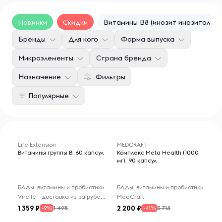
Новинки
Скидки
Витамины B8 (инозит инозитолы)
Бренды
Для кого
Форма выпуска
Микроэлементы
Страна бренда
Назначение
Фильтры
Популярные
Life Extension
MEDCRAFT
Витамины группы B, 60 капсул
Комплекс Meta Health (1000
мг), 90 капсул
БАДы, витамины и пробиотики
БАДы, витамины и пробиотики
Virelle - доставка из-за рубежа
MedCraft
1 359
2 200
1 495
3 718
-9%
-41%