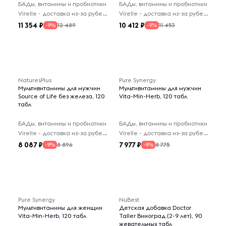
БАДы, витамины и пробиотики
БАДы, витамины и пробиотики
Virelle - доставка из-за рубежа
Virelle - доставка из-за рубежа
11 354
10 412
12 489
11 453
-9%
-9%
NaturesPlus
Pure Synergy
Мультивитамины для мужчин
Мультивитамины для мужчин
Source of Life без железа, 120
Vita-Min-Herb, 120 табл
табл
БАДы, витамины и пробиотики
БАДы, витамины и пробиотики
Virelle - доставка из-за рубежа
Virelle - доставка из-за рубежа
8 087
7 977
8 896
8 775
-9%
-9%
Pure Synergy
NuBest
Мультивитамины для женщин
Детская добавка Doctor
Vita-Min-Herb, 120 табл
Taller Виноград (2-9 лет), 90
жевательных табл