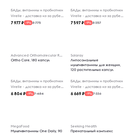
БАДы, витамины и пробиотики
БАДы, витамины и пробиотики
Virelle - доставка из-за рубежа
Virelle - доставка из-за рубежа
7 977
7 597
8 775
8 357
-9%
-9%
Advanced Orthomolecular Research AOR
Solaray
Ortho Core, 180 капсул
Липосомальные
мультивитамины для женщин,
120 растительных капсул
БАДы, витамины и пробиотики
БАДы, витамины и пробиотики
Virelle - доставка из-за рубежа
Virelle - доставка из-за рубежа
6 804
6 669
7 484
7 336
-9%
-9%
MegaFood
Seeking Health
Мультивитамины One Daily, 90
Пренатальный комплекс