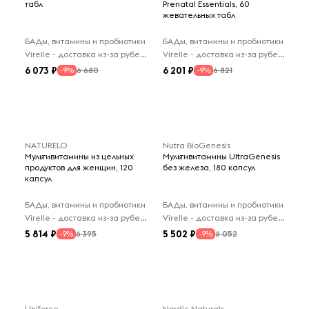
табл
Prenatal Essentials, 60
жевательных табл
БАДы, витамины и пробиотики
БАДы, витамины и пробиотики
Virelle - доставка из-за рубежа
Virelle - доставка из-за рубежа
6 073
6 201
6 680
6 821
-9%
-9%
NATURELO
Nutra BioGenesis
Мультивитамины из цельных
Мультивитамины UltraGenesis
продуктов для женщин, 120
без железа, 180 капсул
капсул
БАДы, витамины и пробиотики
БАДы, витамины и пробиотики
Virelle - доставка из-за рубежа
Virelle - доставка из-за рубежа
5 814
5 502
6 395
6 052
-9%
-9%
Uniforce
Nordic Naturals