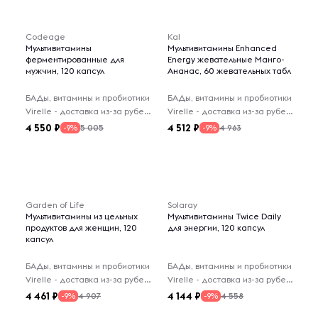
Codeage
Kal
Мультивитамины
Мультивитамины Enhanced
ферментированные для
Energy жевательные Манго-
мужчин, 120 капсул
Ананас, 60 жевательных табл
БАДы, витамины и пробиотики
БАДы, витамины и пробиотики
Virelle - доставка из-за рубежа
Virelle - доставка из-за рубежа
4 550
4 512
5 005
4 963
-9%
-9%
Garden of Life
Solaray
Мультивитамины из цельных
Мультивитамины Twice Daily
продуктов для женщин, 120
для энергии, 120 капсул
капсул
БАДы, витамины и пробиотики
БАДы, витамины и пробиотики
Virelle - доставка из-за рубежа
Virelle - доставка из-за рубежа
4 461
4 144
4 907
4 558
-9%
-9%