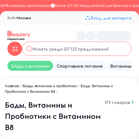
100% контроль оригинальности
Более 217 123 предложений для Красоты и Здо
Вход для эксперта
RUB
Москва
БАДы и витамины
Спортивное питание
Витамины
Главная
/
БАДы, витамины и пробиотики
/
Бады, Витамины и
Пробиотики с Витамином B8
/
179 товаров
↑
Бады, Витамины и
Пробиотики с Витамином
B8