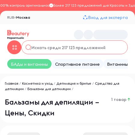
100% контроль оригинальности
Более 217 123 предложений для Красоты и Здо
Вход для эксперта
RUB
Москва
БАДы и витамины
Спортивное питание
Витамины
Главная
/
Косметика и уход
/
Депиляция и бритье
/
Средства для
депиляции
/
Бальзамы для депиляции
/
1 товар
↑
Бальзамы для депиляции –
Цены, Скидки