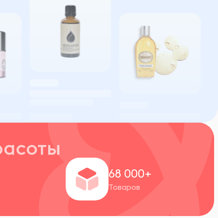
расоты
+
68 000+
Товаров