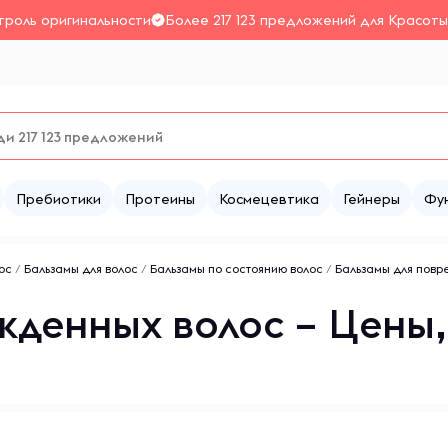
троль оригинальности
Более 217 123 предложений для Красоты
Пребиотики
Протеины
Космецевтика
Гейнеры
Фу
ос
/
Бальзамы для волос
/
Бальзамы по состоянию волос
/
Бальзамы для повр
жденных волос – Цены,