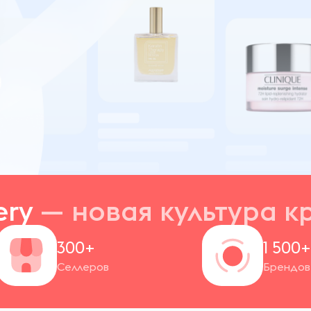
ery
— новая
культура к
300+
1 500
Селлеров
Брендов