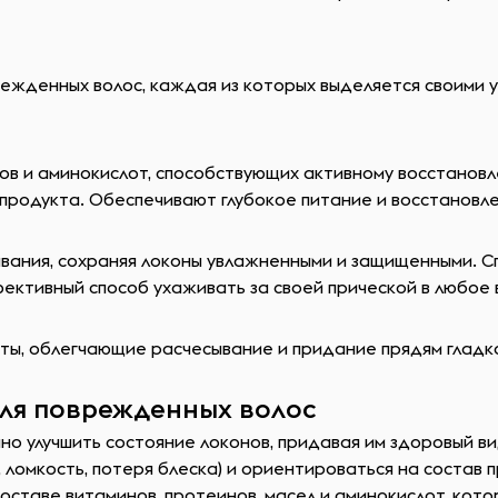
ежденных волос, каждая из которых выделяется своими у
в и аминокислот, способствующих активному восстановл
продукта. Обеспечивают глубокое питание и восстановле
вания, сохраняя локоны увлажненными и защищенными. Сп
фективный способ ухаживать за своей прической в любое 
 облегчающие расчесывание и придание прядям гладкост
для поврежденных волос
 улучшить состояние локонов, придавая им здоровый вид
 ломкость, потеря блеска) и ориентироваться на состав 
оставе витаминов, протеинов, масел и аминокислот, кот