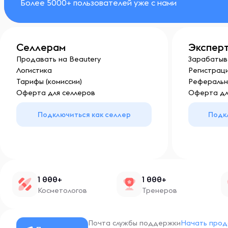
Более 5000+ пользователей уже с нами
Селлерам
Экспер
Продавать на Beautery
Зарабатыв
Логистика
Регистраци
Тарифы (комиссии)
Реферальн
Оферта для селлеров
Оферта дл
Подключиться как селлер
Подк
1 000+
1 000+
Косметологов
Тренеров
Почта службы поддержки
Начать прод