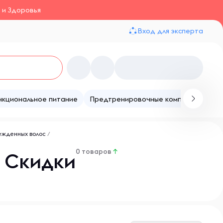
 и Здоровья
Вход для эксперта
нкциональное питание
Предтренировочные комплексы
Те
ежденных волос
/
0 товаров
↑
 Скидки