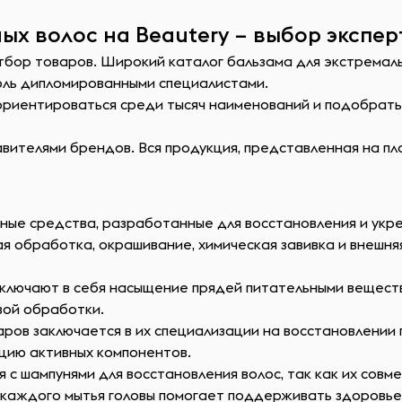
ых волос на Beautery – выбор экспер
отбор товаров. Широкий каталог бальзама для экстремал
оль дипломированными специалистами.
сориентироваться среди тысяч наименований и подобрат
ителями брендов. Вся продукция, представленная на пл
ные средства, разработанные для восстановления и укр
ая обработка, окрашивание, химическая завивка и внешн
включают в себя насыщение прядей питательными веществ
вой обработки.
аров заключается в их специализации на восстановлении
цию активных компонентов.
 с шампунями для восстановления волос, так как их сов
е каждого мытья головы помогает поддерживать здоровь