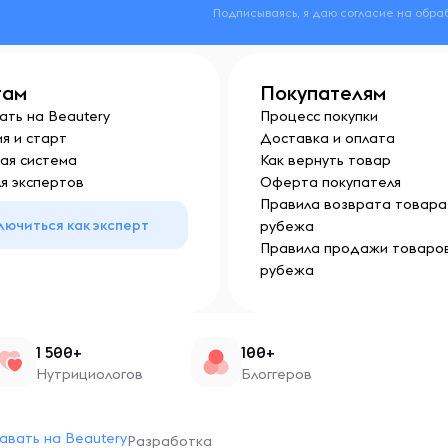
Подписываясь, я даю согласие на обра
там
Покупателям
ать на Beautery
Процесс покупки
я и старт
Доставка и оплата
ая система
Как вернуть товар
я экспертов
Оферта покупателя
Правила возврата товара 
лючиться как эксперт
рубежа
Правила продажи товаров
рубежа
1 500+
100+
Нутрициологов
Блоггеров
авать на Beautery
Разработка