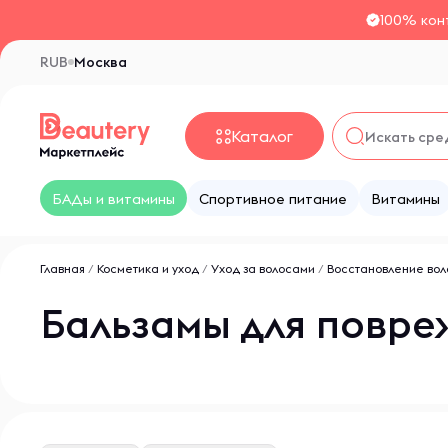
100% кон
RUB
Москва
Каталог
БАДы и витамины
Спортивное питание
Витамины
Главная
/
Косметика и уход
/
Уход за волосами
/
Восстановление вол
Бальзамы для повре