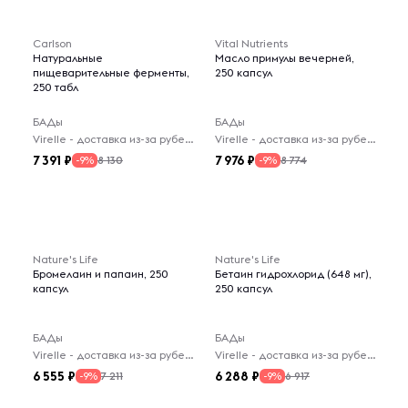
Carlson
Vital Nutrients
Натуральные
Масло примулы вечерней,
пищеварительные ферменты,
250 капсул
250 табл
БАДы
БАДы
Virelle - доставка из-за рубежа
Virelle - доставка из-за рубежа
7 391
7 976
8 130
8 774
-9%
-9%
Nature's Life
Nature's Life
Бромелаин и папаин, 250
Бетаин гидрохлорид (648 мг),
капсул
250 капсул
БАДы
БАДы
Virelle - доставка из-за рубежа
Virelle - доставка из-за рубежа
6 555
6 288
7 211
6 917
-9%
-9%