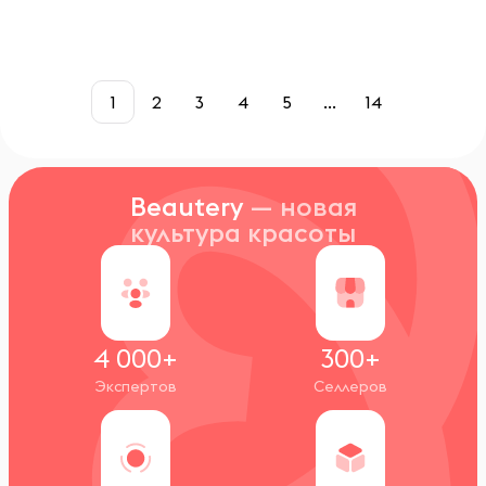
1
2
3
4
5
...
14
Beautery
— новая
культура красоты
4 000+
300+
Экспертов
Селлеров