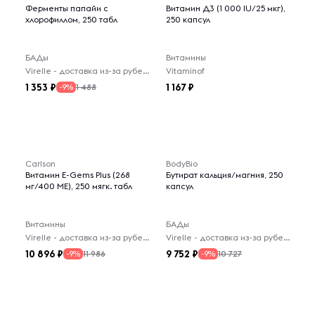
Ферменты папайи с
Витамин Д3 (1 000 IU/25 мкг),
хлорофиллом, 250 табл
250 капсул
БАДы
Витамины
Virelle - доставка из-за рубежа
Vitaminof
1 353
1 167
1 488
-9%
Carlson
BodyBio
Витамин E-Gems Plus (268
Бутират кальция/магния, 250
мг/400 МЕ), 250 мягк. табл
капсул
Витамины
БАДы
Virelle - доставка из-за рубежа
Virelle - доставка из-за рубежа
10 896
9 752
11 986
10 727
-9%
-9%