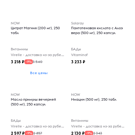
NOW
Solaray
Цитрат Магния (200 мг), 250
Пантотеновая кислота с Алоэ
табл
вера (500 мг), 250 капсул
Витамины
БАДы
Virelle - доставка из-за рубежа
Vitaminof
3 218
3 233
3 540
-9%
Все цены
NOW
NOW
Масло примулы вечерней
Ниацин (500 мг), 250 табл
(500 мг), 250 капсул
БАДы
Витамины
Virelle - доставка из-за рубежа
Virelle - доставка из-за рубежа
2 597
2 130
2 857
2 343
-9%
-9%