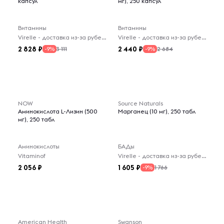
капсул
мг), 250 капсул
Витамины
Витамины
Virelle - доставка из-за рубежа
Virelle - доставка из-за рубежа
2 828
2 440
3 111
2 684
-9%
-9%
NOW
Source Naturals
Аминокислота L-Лизин (500
Марганец (10 мг), 250 табл
мг), 250 табл
Аминокислоты
БАДы
Vitaminof
Virelle - доставка из-за рубежа
2 056
1 605
1 766
-9%
American Health
Swanson