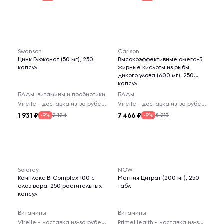
Swanson
Carlson
Цинк Глюконат (50 мг), 250
Высокоэффективные омега-3
капсул
жирные кислоты из рыбы
дикого улова (600 мг), 250
капсул
БАДы, витамины и пробиотики
БАДы
Virelle - доставка из-за рубежа
Virelle - доставка из-за рубежа
1 931
7 466
2 124
8 213
-9%
-9%
Solaray
NOW
Комплекс B-Complex 100 с
Магния Цитрат (200 мг), 250
алоэ вера, 250 растительных
табл
капсул
Витамины
Витамины
Virelle - доставка из-за рубежа
PrimeHealth - доставка из-за рубежа