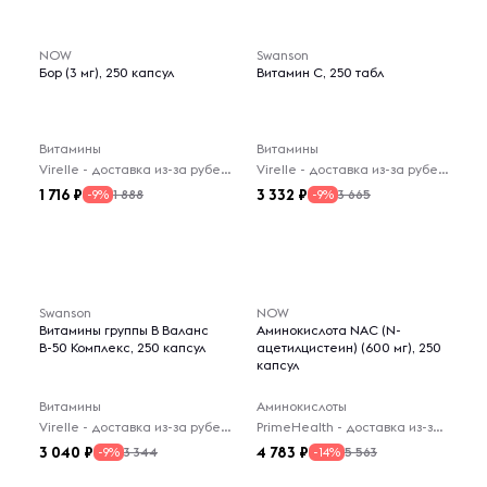
NOW
Swanson
Бор (3 мг), 250 капсул
Витамин C, 250 табл
Витамины
Витамины
Virelle - доставка из-за рубежа
Virelle - доставка из-за рубежа
1 716
3 332
1 888
3 665
-9%
-9%
Swanson
NOW
Витамины группы В Валанс
Аминокислота NAC (N-
В-50 Комплекс, 250 капсул
ацетилцистеин) (600 мг), 250
капсул
Витамины
Аминокислоты
Virelle - доставка из-за рубежа
PrimeHealth - доставка из-за рубежа
3 040
4 783
3 344
5 563
-9%
-14%