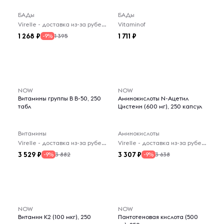
БАДы
БАДы
Virelle - доставка из-за рубежа
Vitaminof
1 268
1 711
1 395
-9%
NOW
NOW
Витамины группы В В-50, 250
Аминокислоты N-Ацетил
табл
Цистеин (600 мг), 250 капсул
Витамины
Аминокислоты
Virelle - доставка из-за рубежа
Virelle - доставка из-за рубежа
3 529
3 307
3 882
3 638
-9%
-9%
NOW
NOW
Витамин K2 (100 мкг), 250
Пантотеновая кислота (500