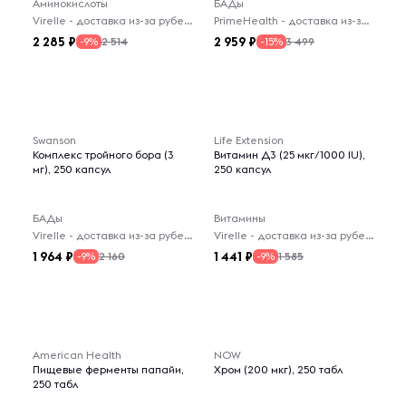
Аминокислоты
БАДы
Virelle - доставка из-за рубежа
PrimeHealth - доставка из-за рубежа
2 285
2 959
2 514
3 499
-9%
-15%
Swanson
Life Extension
Комплекс тройного бора (3
Витамин Д3 (25 мкг/1000 IU),
мг), 250 капсул
250 капсул
БАДы
Витамины
Virelle - доставка из-за рубежа
Virelle - доставка из-за рубежа
1 964
1 441
2 160
1 585
-9%
-9%
American Health
NOW
Пищевые ферменты папайи,
Хром (200 мкг), 250 табл
250 табл