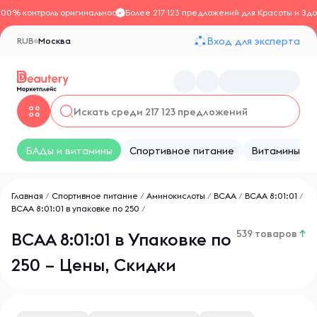
100% контроль оригинальности
Более 217 123 предложений для Красоты и Здо
Вход для эксперта
RUB
Москва
БАДы и витамины
Спортивное питание
Витамины
Главная
/
Спортивное питание
/
Аминокислоты
/
BCAA
/
ВСАА 8:01:01
/
ВСАА 8:01:01 в упаковке по 250
/
539 товаров
↑
ВСАА 8:01:01 в Упаковке по
250 – Цены, Скидки