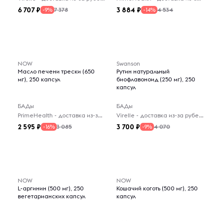
6 707
3 884
7 378
4 534
-9%
-14%
NOW
Swanson
Масло печени трески (650
Рутин натуральный
мг), 250 капсул
биофлавоноид (250 мг), 250
капсул
БАДы
БАДы
PrimeHealth - доставка из-за рубежа
Virelle - доставка из-за рубежа
2 595
3 700
3 085
4 070
-16%
-9%
NOW
NOW
L-аргинин (500 мг), 250
Кошачий коготь (500 мг), 250
вегетарианских капсул
капсул