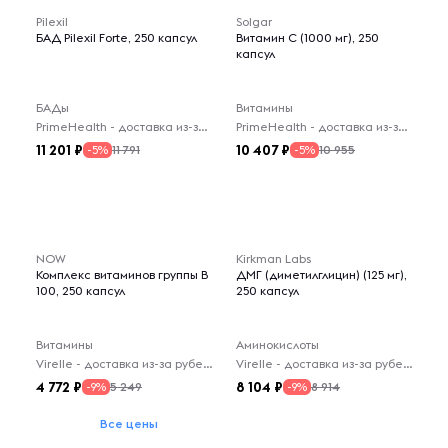
Pilexil
Solgar
БАД Pilexil Forte, 250 капсул
Витамин C (1000 мг), 250
капсул
БАДы
Витамины
PrimeHealth - доставка из-за рубежа
PrimeHealth - доставка из-за рубежа
11 201
10 407
11 791
10 955
-5%
-5%
NOW
Kirkman Labs
Комплекс витаминов группы B
ДМГ (диметилглицин) (125 мг),
100, 250 капсул
250 капсул
Витамины
Аминокислоты
Virelle - доставка из-за рубежа
Virelle - доставка из-за рубежа
4 772
8 104
5 249
8 914
-9%
-9%
Все цены