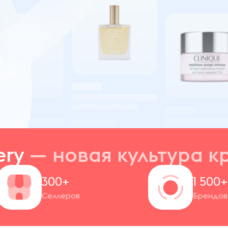
ery
— новая
культура к
300+
1 500
Селлеров
Брендов