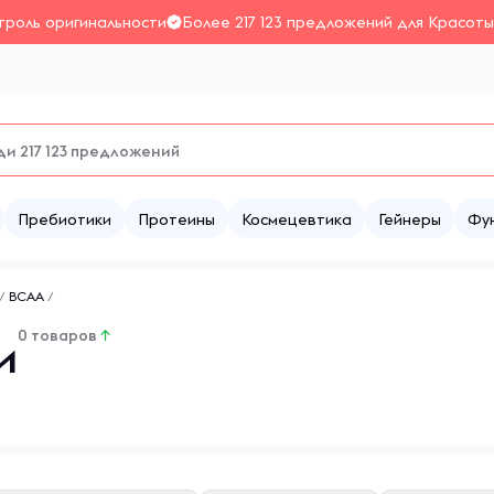
троль оригинальности
Более 217 123 предложений для Красоты
Пребиотики
Протеины
Космецевтика
Гейнеры
Фу
/
BCAA
/
0 товаров
↑
и