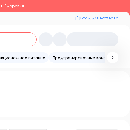
 и Здоровья
Вход для эксперта
нкциональное питание
Предтренировочные комплексы
Те