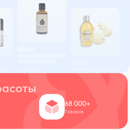
расоты
+
68 000+
Товаров