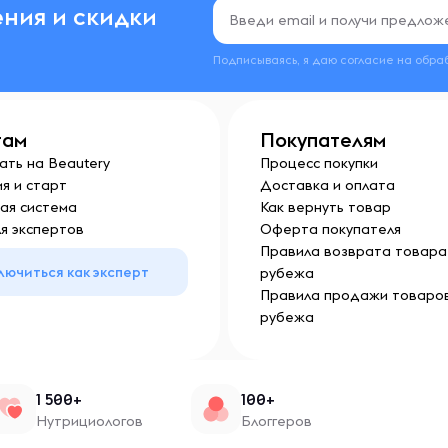
ния и скидки
Подписываясь, я даю согласие на обра
там
Покупателям
ать на Beautery
Процесс покупки
я и старт
Доставка и оплата
ая система
Как вернуть товар
я экспертов
Оферта покупателя
Правила возврата товара 
лючиться как эксперт
рубежа
Правила продажи товаров
рубежа
1 500+
100+
Нутрициологов
Блоггеров