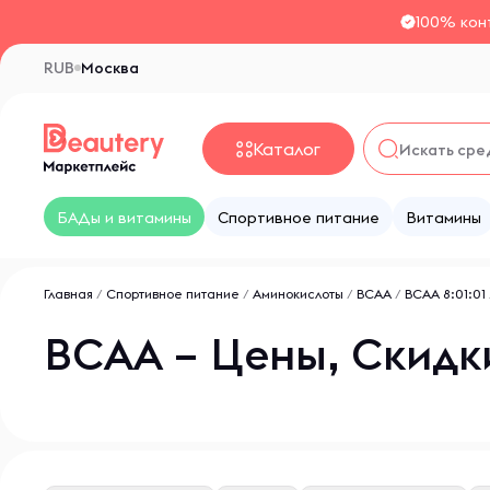
100% кон
RUB
Москва
Каталог
БАДы и витамины
Спортивное питание
Витамины
Главная
/
Спортивное питание
/
Аминокислоты
/
BCAA
/
ВСАА 8:01:01
ВСАА – Цены, Скидк