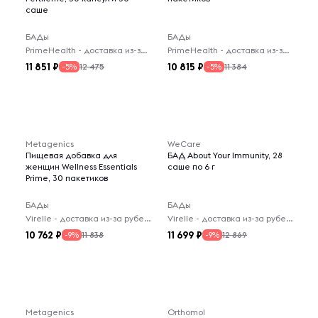
саше
БАДы
БАДы
PrimeHealth - доставка из-за рубежа
PrimeHealth - доставка из-за рубежа
11 851
10 815
12 475
11 384
-5%
-5%
Metagenics
WeCare
Пищевая добавка для
БАД About Your Immunity, 28
женщин Wellness Essentials
саше по 6 г
Prime, 30 пакетиков
БАДы
БАДы
Virelle - доставка из-за рубежа
Virelle - доставка из-за рубежа
10 762
11 699
11 838
12 869
-9%
-9%
Metagenics
Orthomol