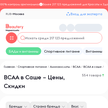
100% контроль оригинальности
Более 217 123 предложений для Красоты и Здо
Вход для эксперта
RUB
Москва
БАДы и витамины
Спортивное питание
Витамины
Главная
/
Спортивное питание
/
Аминокислоты
/
BCAA
/
BCAA в саше
/
554 товара
↑
ВСАА в Саше – Цены,
Скидки
Бренды
Страна бренда
Вкус