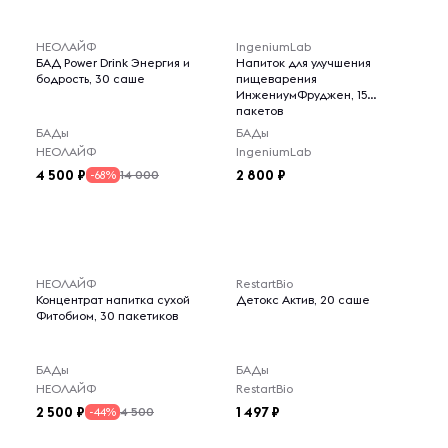
НЕОЛАЙФ
IngeniumLab
БАД Power Drink Энергия и
Напиток для улучшения
бодрость, 30 саше
пищеварения
ИнжениумФруджен, 15
пакетов
БАДы
БАДы
НЕОЛАЙФ
IngeniumLab
4 500
2 800
14 000
-68%
НЕОЛАЙФ
RestartBio
Концентрат напитка сухой
Детокс Актив, 20 саше
Фитобиом, 30 пакетиков
БАДы
БАДы
НЕОЛАЙФ
RestartBio
2 500
1 497
4 500
-44%