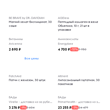
BE BRAVE by DR. DAVIDIAN
AGEless
Магний хелат бисглицинат, 30
Пептидный коллаген в желе
саше
Облепиха, 10 г, 21 шт в
упаковке
Витамины
Аминокислоты
Avicenna
Energybee
2 890
4 700
9 950
-53%
Все цены
PatchAid
Altrient
Патчи с железом, 30 штук
Липосомальный глутатион, 30
пакетиков
БАДы
БАДы
Virelle - доставка из-за рубежа
PrimeHealth - доставка из-за рубежа
3 276
23 255
3 604
24 479
-9%
-5%