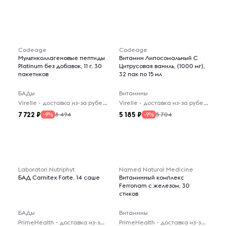
Codeage
Codeage
Мультиколлагеновые пептиды
Витамин Липосомальный C
Platinum без добавок, 11 г, 30
Цитрусовая ваниль, (1000 мг),
пакетиков
32 пак по 15 мл
БАДы
Витамины
Virelle - доставка из-за рубежа
Virelle - доставка из-за рубежа
7 722
5 185
8 494
5 704
-9%
-9%
Laboratori Nutriphyt
Named Natural Medicine
БАД Carnitex Forte, 14 саше
Витаминный комплекс
Ferronam с железом, 30
стиков
БАДы
Витамины
PrimeHealth - доставка из-за рубежа
PrimeHealth - доставка из-за рубежа