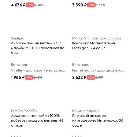
4 636
3 390
4 880
3 568
-5%
-5%
Sunlipid
Marco Viti Farmaceutici Spa
Липосомальный витамин C с
Комплекс Магний Калий
маслом MCT, 30 пакетиков по
Massigen, 24 саше
5 мл
Витамины
Витамины
Virelle - доставка из-за рубежа
PrimeHealth - доставка из-за рубежа
1 985
2 632
2 184
2 771
-9%
-5%
NIHON YAKKEN
Медиа Маркет
Аодзиру ячменный из 100%
Японский индуктор
побегов молодого ячменя, 46
интерферона Иммуналол, 30
стиков
саше
БАДы
БАДы