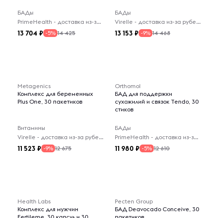
БАДы
БАДы
PrimeHealth - доставка из-за рубежа
Virelle - доставка из-за рубежа
13 704
13 153
14 425
14 468
-5%
-9%
Metagenics
Orthomol
Комплекс для беременных
БАД для поддержки
Plus One, 30 пакетиков
сухожилий и связок Tendo, 30
стиков
Витамины
БАДы
Virelle - доставка из-за рубежа
PrimeHealth - доставка из-за рубежа
11 523
11 980
12 675
12 610
-9%
-5%
Health Labs
Pecten Group
Комплекс для мужчин
БАД Deavocado Conceive, 30
Fertileme, 30 капсул и 30
пакетиков