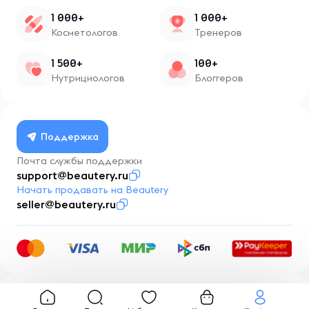
1 000+
1 000+
Косметологов
Тренеров
1 500+
100+
Нутрициологов
Блоггеров
Поддержка
Почта службы поддержки
support@beautery.ru
Начать продавать на Beautery
seller@beautery.ru
Разработка
BusinessMentor.ru