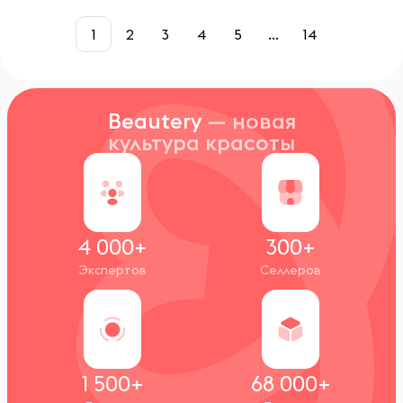
1
2
3
4
5
...
14
Beautery
— новая
культура красоты
4 000+
300+
Экспертов
Селлеров
1 500+
68 000+