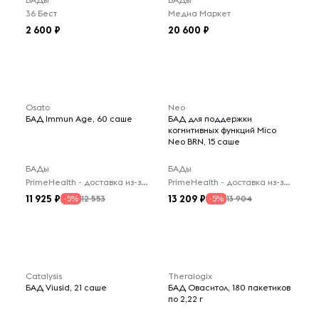
36 Бест
Медиа Маркет
2 600
20 600
Osato
Neo
БАД Immun Age, 60 саше
БАД для поддержки
когнитивных функций Mico
Neo BRN, 15 саше
БАДы
БАДы
PrimeHealth - доставка из-за рубежа
PrimeHealth - доставка из-за рубежа
11 925
13 209
12 553
13 904
-5%
-5%
Catalysis
Theralogix
БАД Viusid, 21 саше
БАД Оваситол, 180 пакетиков
по 2,22 г