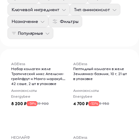
Ключевой ингредиент
Тип аминокислот
Назначение
Фильтры
Популярные
AGEless
AGEless
Набор коллаген желе
Пептидный коллаген в желе
Тропический микс Апельсин-
Земляника-базилик, 10 г, 21 шт
грейпфрут и Манго-маракуйя
в упаковке
42 саше, 2 шт в упаковке
Аминокислоты
Аминокислоты
Energybee
Energybee
8 200
4 700
19 900
9 950
-59%
-53%
НЕОЛАЙФ
AGEless