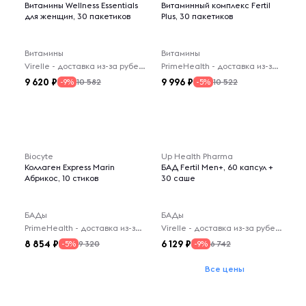
Витамины Wellness Essentials
Витаминный комплекс Fertil
для женщин, 30 пакетиков
Plus, 30 пакетиков
Витамины
Витамины
Virelle - доставка из-за рубежа
PrimeHealth - доставка из-за рубежа
9 620
9 996
10 582
10 522
-9%
-5%
Biocyte
Up Health Pharma
Коллаген Express Marin
БАД Fertil Men+, 60 капсул +
Абрикос, 10 стиков
30 саше
БАДы
БАДы
PrimeHealth - доставка из-за рубежа
Virelle - доставка из-за рубежа
8 854
6 129
9 320
6 742
-5%
-9%
Все цены