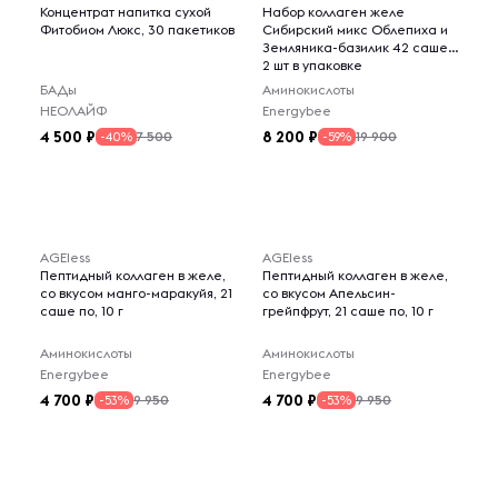
Концентрат напитка сухой
Набор коллаген желе
Фитобиом Люкс, 30 пакетиков
Сибирский микс Облепиха и
Земляника-базилик 42 саше,
2 шт в упаковке
БАДы
Аминокислоты
НЕОЛАЙФ
Energybee
4 500
8 200
7 500
19 900
-40%
-59%
AGEless
AGEless
Пептидный коллаген в желе,
Пептидный коллаген в желе,
со вкусом манго-маракуйя, 21
со вкусом Апельсин-
саше по, 10 г
грейпфрут, 21 саше по, 10 г
Аминокислоты
Аминокислоты
Energybee
Energybee
4 700
4 700
9 950
9 950
-53%
-53%