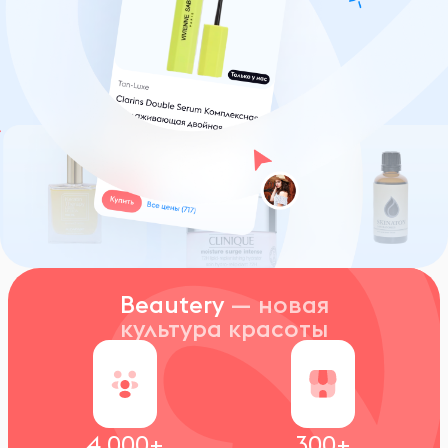
Beautery
— новая
культура красоты
4 000+
300+