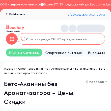
100% контроль оригинальности
Более 217 123 предложений для Красоты и Здо
Вход для эксперта
RUB
Москва
БАДы и витамины
Спортивное питание
Витамины
Главная
/
Спортивное питание
/
Аминокислоты
/
Бета-аланины
/
Бета-
аланины без ароматизатора
/
0 товаров
↑
Бета-Аланины без
Ароматизатора – Цены,
Скидки