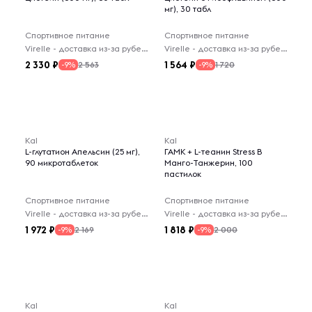
мг), 30 табл
Спортивное питание
Спортивное питание
Virelle - доставка из-за рубежа
Virelle - доставка из-за рубежа
2 330
1 564
2 563
1 720
-9%
-9%
Kal
Kal
L-глутатион Апельсин (25 мг),
ГАМК + L-теанин Stress B
90 микротаблеток
Манго-Танжерин, 100
пастилок
Спортивное питание
Спортивное питание
Virelle - доставка из-за рубежа
Virelle - доставка из-за рубежа
1 972
1 818
2 169
2 000
-9%
-9%
Kal
Kal