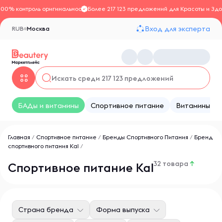
100% контроль оригинальности
Более 217 123 предложений для Красоты и Здо
Вход для эксперта
RUB
Москва
БАДы и витамины
Спортивное питание
Витамины
Главная
/
Спортивное питание
/
Бренды Спортивного Питания
/
Бренд
спортивного питания Kal
/
32 товара
↑
Спортивное питание Kal
Страна бренда
Форма выпуска