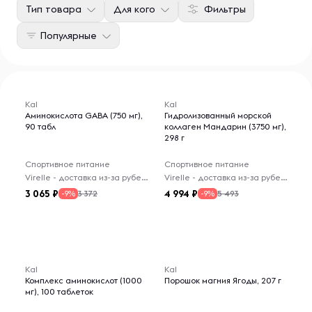
Тип товара
Для кого
Фильтры
Популярные
Kal
Kal
Аминокислота GABA (750 мг),
Гидролизованный морской
90 табл
коллаген Мандарин (3750 мг),
298 г
Спортивное питание
Спортивное питание
Virelle - доставка из-за рубежа
Virelle - доставка из-за рубежа
3 065
4 994
3 372
5 493
-9%
-9%
Kal
Kal
Комплекс аминокислот (1000
Порошок магния Ягоды, 207 г
мг), 100 таблеток