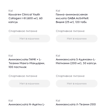
Kal
Kal
Коллаген Clinical Youth
Гамма-аминомасляная
Collagen I-III (600 мг), 60
кислота GABA ActivMelt
капсул
Вишня (25 мг), 120 табл
Спортивное питание
Спортивное питание
Нет в наличии
Нет в наличии
Kal
Kal
Аминокислоты ГАМК + L-
Аминокислота S-Аденозил-L-
Теанин Манго-Мандарин,
Метионин (200 мг), 30 капсул
100 пастилок
Спортивное питание
Спортивное питание
Нет в наличии
Нет в наличии
Kal
Kal
Аминокислота N-Ацетил L-
Аминокислота Л-Теанин (100