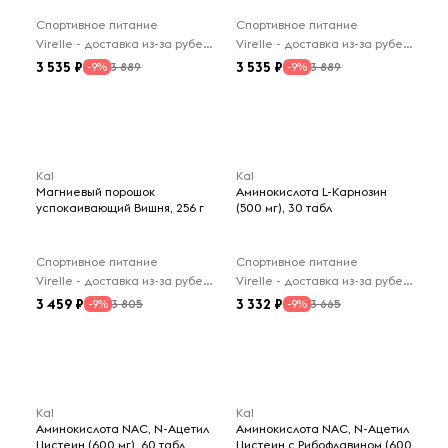
Спортивное питание
Спортивное питание
Virelle - доставка из-за рубежа
Virelle - доставка из-за рубежа
3 535
3 535
3 889
3 889
-9%
-9%
Kal
Kal
Магниевый порошок
Аминокислота L-Карнозин
успокаивающий Вишня, 256 г
(500 мг), 30 табл
Спортивное питание
Спортивное питание
Virelle - доставка из-за рубежа
Virelle - доставка из-за рубежа
3 459
3 332
3 805
3 665
-9%
-9%
Kal
Kal
Аминокислота NAC, N-Ацетил
Аминокислота NAC, N-Ацетил
Цистеин (600 мг), 60 табл
Цистеин с Рибофлавином (600