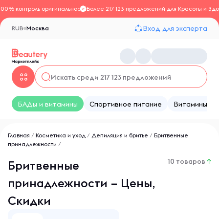
100% контроль оригинальности
Более 217 123 предложений для Красоты и Здо
Вход для эксперта
RUB
Москва
БАДы и витамины
Спортивное питание
Витамины
Главная
/
Косметика и уход
/
Депиляция и бритье
/
Бритвенные
принадлежности
/
10 товаров
↑
Бритвенные
принадлежности – Цены,
Скидки