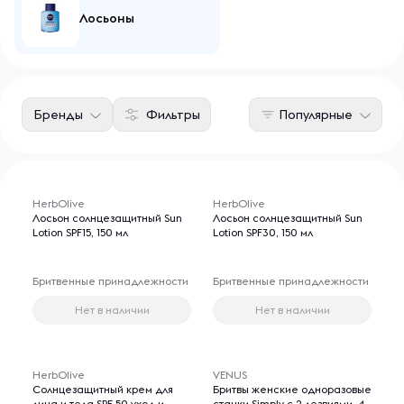
Лосьоны
Бренды
Фильтры
Популярные
HerbOlive
HerbOlive
Лосьон солнцезащитный Sun
Лосьон солнцезащитный Sun
Lotion SPF15, 150 мл
Lotion SPF30, 150 мл
Бритвенные принадлежности
Бритвенные принадлежности
Нет в наличии
Нет в наличии
HerbOlive
VENUS
Солнцезащитный крем для
Бритвы женские одноразовые
лица и тела SPF 50 уход и
станки Simply с 2 лезвиями, 4