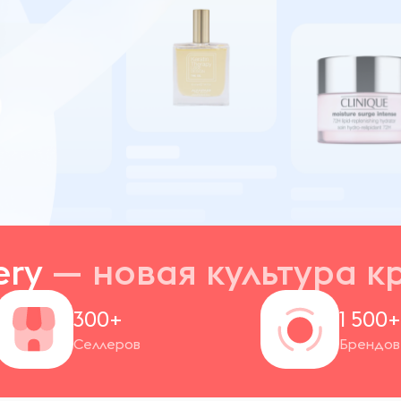
ery
— новая
культура к
300+
1 500
Селлеров
Брендов