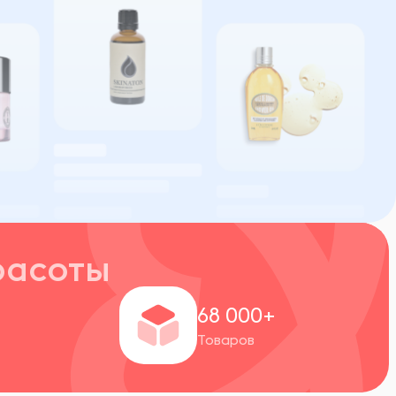
расоты
+
68 000+
Товаров