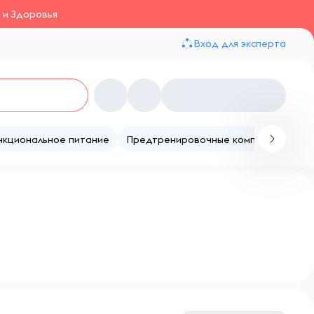
 и Здоровья
Вход для эксперта
нкциональное питание
Предтренировочные комплексы
Те