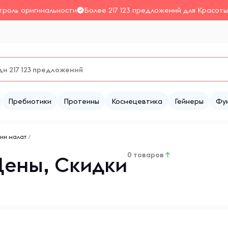
троль оригинальности
Более 217 123 предложений для Красоты
Пребиотики
Протеины
Космецевтика
Гейнеры
Фу
лин малат
/
0 товаров
↑
Цены, Скидки