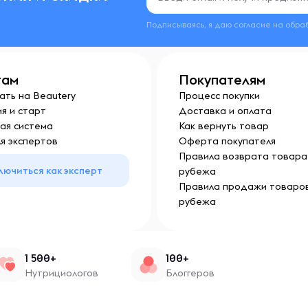
Подписываясь, я даю согласие на обра
там
Покупателям
ать на Beautery
Процесс покупки
я и старт
Доставка и оплата
ая система
Как вернуть товар
я экспертов
Оферта покупателя
Правила возврата товара 
лючиться как эксперт
рубежа
Правила продажи товаров
рубежа
1 500+
100+
Нутрициологов
Блоггеров