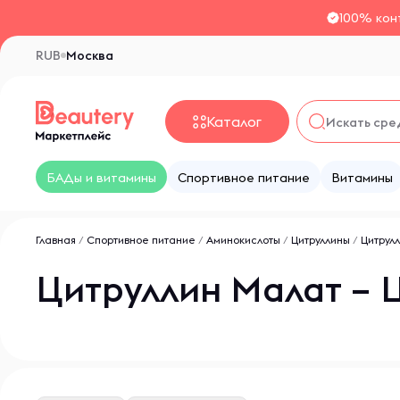
100% кон
RUB
Москва
Каталог
БАДы и витамины
Спортивное питание
Витамины
Главная
/
Спортивное питание
/
Аминокислоты
/
Цитруллины
/
Цитрул
Цитруллин Малат – 