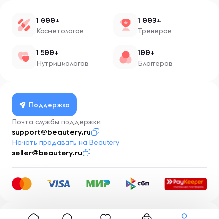
1 000+
1 000+
Косметологов
Тренеров
1 500+
100+
Нутрициологов
Блоггеров
Поддержка
Почта службы поддержки
support@beautery.ru
Начать продавать на Beautery
seller@beautery.ru