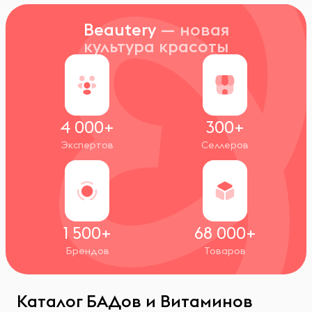
Beautery
— новая
культура красоты
4 000+
300+
Экспертов
Селлеров
1 500+
68 000+
Брендов
Товаров
Каталог БАДов и Витаминов