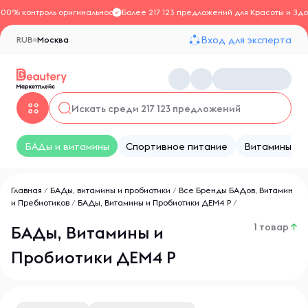
100% контроль оригинальности
Более 217 123 предложений для Красоты и Здо
Вход для эксперта
RUB
Москва
БАДы и витамины
Спортивное питание
Витамины
Главная
/
БАДы, витамины и пробиотики
/
Все Бренды БАДов, Витамин
и Пребиотиков
/
БАДы, Витамины и Пробиотики ДЕМ4 Р
/
1 товар
↑
БАДы, Витамины и
Пробиотики ДЕМ4 Р