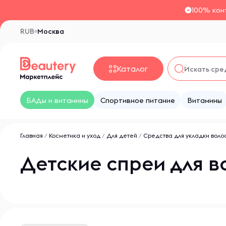
100% кон
RUB
Москва
Каталог
БАДы и витамины
Спортивное питание
Витамины
Главная
/
Косметика и уход
/
Для детей
/
Средства для укладки воло
Детские спреи для в