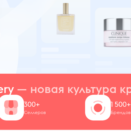
ery
— новая
культура к
300+
1 500
Селлеров
Брендов