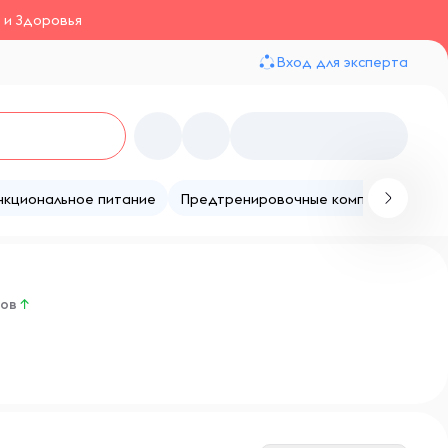
 и Здоровья
Вход для эксперта
нкциональное питание
Предтренировочные комплексы
Те
ров
↑