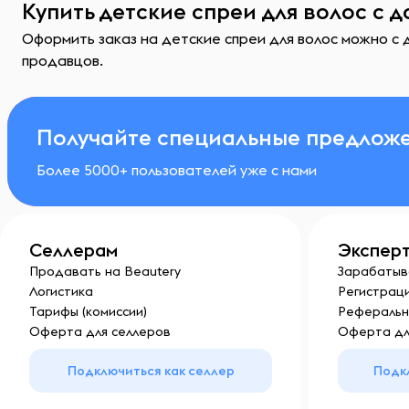
Купить детские спреи для волос с 
Оформить заказ на детские спреи для волос можно с 
продавцов.
Получайте специальные предложе
Более 5000+ пользователей уже с нами
Селлерам
Экспер
Продавать на Beautery
Зарабатыв
Логистика
Регистраци
Тарифы (комиссии)
Реферальн
Оферта для селлеров
Оферта дл
Подключиться как селлер
Подк