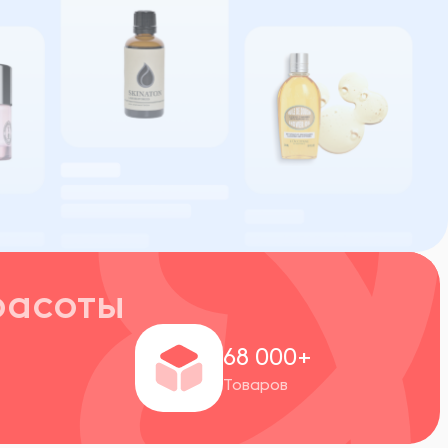
расоты
+
68 000+
Товаров