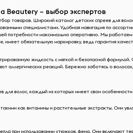
на Beautery – выбор экспертов
тбор товаров. Широкий каталог детских спреев для воло
ванными специалистами. Удобная навигация по ассортим
шей потребности максимально оперативно. Мы работаем
е, имеет обязательную маркировку, ведь гарантия качес
трированную жидкость с мягкой и безопасной формулой.
т аллергических реакций. Бережно заботясь о волосах, 
в для волос, каждый из которых имеет свои особенности
акими как витамины и растительные экстракты. Они увл
тепла при использовании утюжков, фена. Они включают