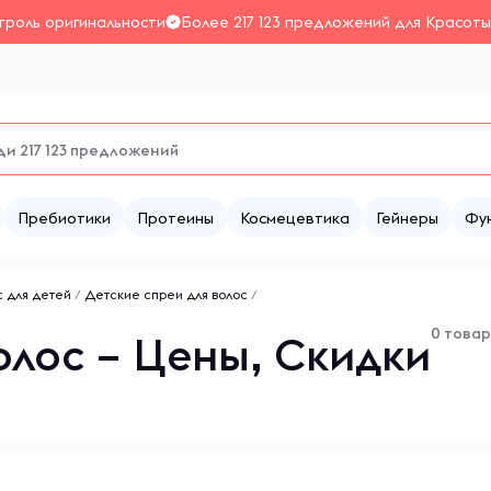
троль оригинальности
Более 217 123 предложений для Красоты
Пребиотики
Протеины
Космецевтика
Гейнеры
Фу
с для детей
/
Детские спреи для волос
/
0 това
олос – Цены, Скидки