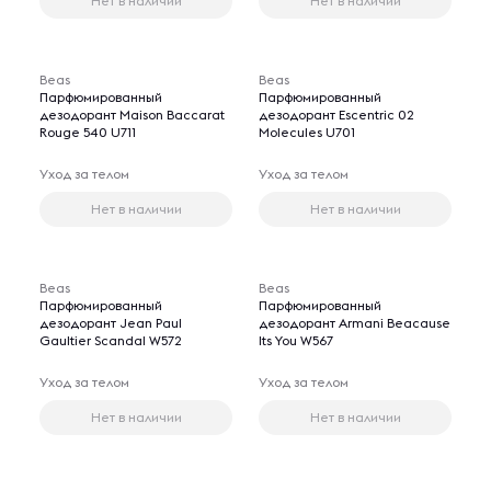
Нет в наличии
Нет в наличии
Beas
Beas
Парфюмированный
Парфюмированный
дезодорант Maison Baccarat
дезодорант Escentric 02
Rouge 540 U711
Molecules U701
Уход за телом
Уход за телом
Нет в наличии
Нет в наличии
Beas
Beas
Парфюмированный
Парфюмированный
дезодорант Jean Paul
дезодорант Armani Beacause
Gaultier Scandal W572
Its You W567
Уход за телом
Уход за телом
Нет в наличии
Нет в наличии