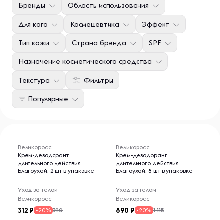
Бренды
Область использования
Для кого
Космецевтика
Эффект
Тип кожи
Страна бренда
SPF
Назначение косметического средства
Текстура
Фильтры
Популярные
Великоросс
Великоросс
Крем-дезодорант
Крем-дезодорант
длительного действия
длительного действия
Благоухай, 2 шт в упаковке
Благоухай, 8 шт в упаковке
Уход за телом
Уход за телом
Великоросс
Великоросс
312
890
390
1 115
-20%
-20%