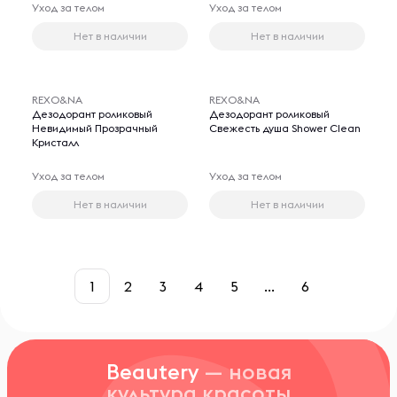
Уход за телом
Уход за телом
Нет в наличии
Нет в наличии
REXO&NA
REXO&NA
Дезодорант роликовый
Дезодорант роликовый
Невидимый Прозрачный
Свежесть душа Shower Clean
Кристалл
Уход за телом
Уход за телом
Нет в наличии
Нет в наличии
1
2
3
4
5
...
6
Beautery
— новая
культура красоты