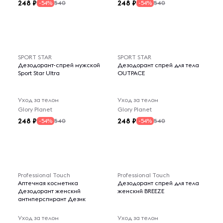
248
248
540
540
-54%
-54%
SPORT STAR
SPORT STAR
Дезодорант-спрей мужской
Дезодорант спрей для тела
Sport Star Ultra
OUTPACE
Уход за телом
Уход за телом
Glory Planet
Glory Planet
248
248
540
540
-54%
-54%
Professional Touch
Professional Touch
Аптечная косметика
Дезодорант спрей для тела
Дезодорант женский
женский BREEZE
антиперспирант Дезик
Уход за телом
Уход за телом