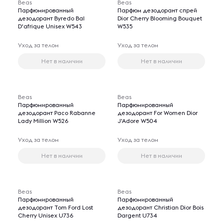
Beas
Beas
Парфюмированный
Парфюм дезодорант спрей
дезодорант Byredo Bal
Dior Cherry Blooming Bouquet
D'afrique Unisex W543
W535
Уход за телом
Уход за телом
Нет в наличии
Нет в наличии
Beas
Beas
Парфюмированный
Парфюмированный
дезодорант Paco Rabanne
дезодорант For Women Dior
Lady Million W526
J'Adore W504
Уход за телом
Уход за телом
Нет в наличии
Нет в наличии
Beas
Beas
Парфюмированный
Парфюмированный
дезодорант Tom Ford Lost
дезодорант Christian Dior Bois
Cherry Unisex U736
Dargent U734