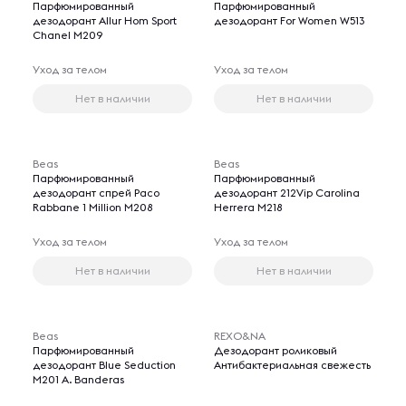
Парфюмированный
Парфюмированный
дезодорант Allur Hom Sport
дезодорант For Women W513
Chanel M209
Уход за телом
Уход за телом
Нет в наличии
Нет в наличии
Beas
Beas
Парфюмированный
Парфюмированный
дезодорант спрей Paco
дезодорант 212Vip Carolina
Rabbane 1 Million M208
Herrera M218
Уход за телом
Уход за телом
Нет в наличии
Нет в наличии
Beas
REXO&NA
Парфюмированный
Дезодорант роликовый
дезодорант Blue Seduction
Антибактериальная свежесть
M201 A. Banderas