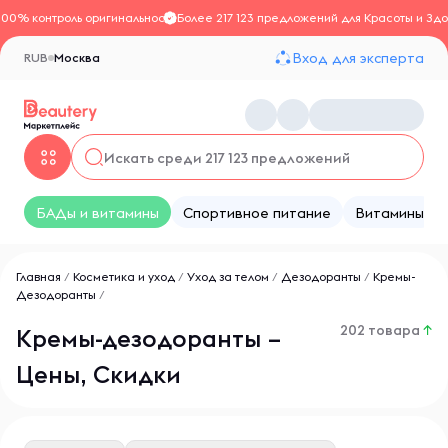
100% контроль оригинальности
Более 217 123 предложений для Красоты и Здо
Вход для эксперта
RUB
Москва
БАДы и витамины
Спортивное питание
Витамины
Главная
/
Косметика и уход
/
Уход за телом
/
Дезодоранты
/
Кремы-
Дезодоранты
/
202 товара
↑
Кремы-дезодоранты –
Цены, Скидки