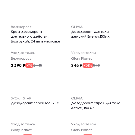
Великоросс
OLIVIA
Крем-дезодорант
Дезодорант для тела
длительного действия
женский Energy,150мл
Благоухай, 24 шт в упаковке
Уход за телом
Уход за телом
Великоросс
Glory Planet
2 390
248
2 415
540
-1%
-54%
SPORT STAR
OLIVIA
Дезодорант спрей Ice Blue
Дезодорант спрей для тела
Active, 150 мл
Уход за телом
Уход за телом
Glory Planet
Glory Planet