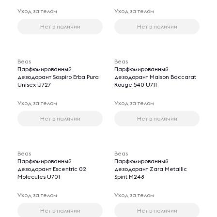
Уход за телом
Уход за телом
Нет в наличии
Нет в наличии
Beas
Beas
Парфюмированный
Парфюмированный
дезодорант Sospiro Erba Pura
дезодорант Maison Baccarat
Unisex U727
Rouge 540 U711
Уход за телом
Уход за телом
Нет в наличии
Нет в наличии
Beas
Beas
Парфюмированный
Парфюмированный
дезодорант Escentric 02
дезодорант Zara Metallic
Molecules U701
Spirit M248
Уход за телом
Уход за телом
Нет в наличии
Нет в наличии