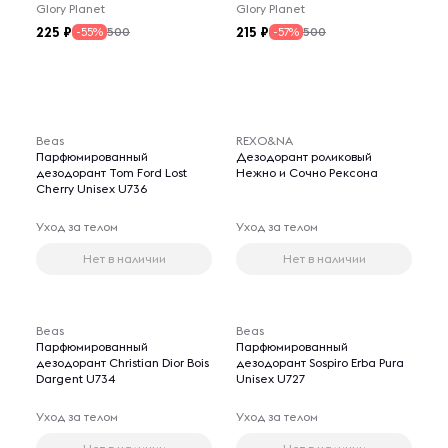
Glory Planet
Glory Planet
225
215
500
500
-55%
-57%
Beas
REXO&NA
Парфюмированный
Дезодорант роликовый
дезодорант Tom Ford Lost
Нежно и Сочно Рексона
Cherry Unisex U736
Уход за телом
Уход за телом
Нет в наличии
Нет в наличии
Beas
Beas
Парфюмированный
Парфюмированный
дезодорант Christian Dior Bois
дезодорант Sospiro Erba Pura
Dargent U734
Unisex U727
Уход за телом
Уход за телом