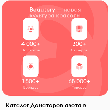
Beautery
— новая
культура красоты
4 000+
300+
Экспертов
Селлеров
1 500+
68 000+
Брендов
Товаров
Каталог Донаторов азота в