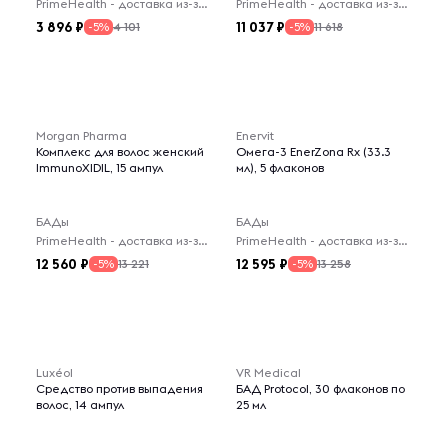
PrimeHealth - доставка из-за рубежа
PrimeHealth - доставка из-за рубежа
3 896
11 037
4 101
11 618
-5%
-5%
Morgan Pharma
Enervit
Комплекс для волос женский
Омега-3 EnerZona Rx (33.3
ImmunoXIDIL, 15 ампул
мл), 5 флаконов
БАДы
БАДы
PrimeHealth - доставка из-за рубежа
PrimeHealth - доставка из-за рубежа
12 560
12 595
13 221
13 258
-5%
-5%
Luxéol
VR Medical
Средство против выпадения
БАД Protocol, 30 флаконов по
волос, 14 ампул
25 мл