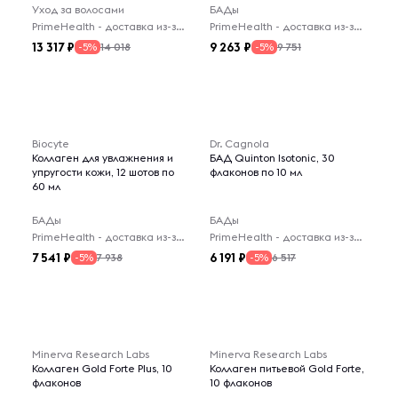
Уход за волосами
БАДы
PrimeHealth - доставка из-за рубежа
PrimeHealth - доставка из-за рубежа
13 317
9 263
14 018
9 751
-5%
-5%
Biocyte
Dr. Cagnola
Коллаген для увлажнения и
БАД Quinton Isotonic, 30
упругости кожи, 12 шотов по
флаконов по 10 мл
60 мл
БАДы
БАДы
PrimeHealth - доставка из-за рубежа
PrimeHealth - доставка из-за рубежа
7 541
6 191
7 938
6 517
-5%
-5%
Minerva Research Labs
Minerva Research Labs
Коллаген Gold Forte Plus, 10
Коллаген питьевой Gold Forte,
флаконов
10 флаконов