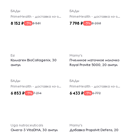
БАДы
БАДы
PrimeHealth - доставка из-за рубежа
PrimeHealth - доставка из-за рубежа
8 152
7 798
8 581
8 208
-5%
-5%
Esi
Marny's
Коллаген BioCollagenix, 30
Пчелиное маточное молочко
ампул
Royal Provite 5000, 20 ампул
БАДы
БАДы
PrimeHealth - доставка из-за рубежа
PrimeHealth - доставка из-за рубежа
6 853
6 433
7 214
6 772
-5%
-5%
Uga nutraceuticals
Marny's
Омега-3 VitaDHA, 30 ампул
Добавка Propolvit Defens, 20