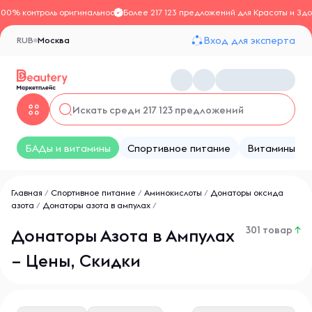
100% контроль оригинальности
Более 217 123 предложений для Красоты и Здо
Вход для эксперта
RUB
Москва
БАДы и витамины
Спортивное питание
Витамины
Главная
/
Спортивное питание
/
Аминокислоты
/
Донаторы оксида
азота
/
Донаторы азота в ампулах
/
301 товар
↑
Донаторы Азота в Ампулах
– Цены, Скидки