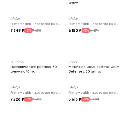
ампул
БАДы
БАДы
PrimeHealth - доставка из-за рубежа
PrimeHealth - доставка из-за рубежа
7 249
6 150
7 630
6 474
-5%
-5%
Quinton
Robis
Изотонический раствор, 30
Маточное молочко Royal Jelly
ампул по 10 мл
Defenses, 20 ампул
БАДы
БАДы
PrimeHealth - доставка из-за рубежа
PrimeHealth - доставка из-за рубежа
7 228
5 613
7 608
5 908
-5%
-5%