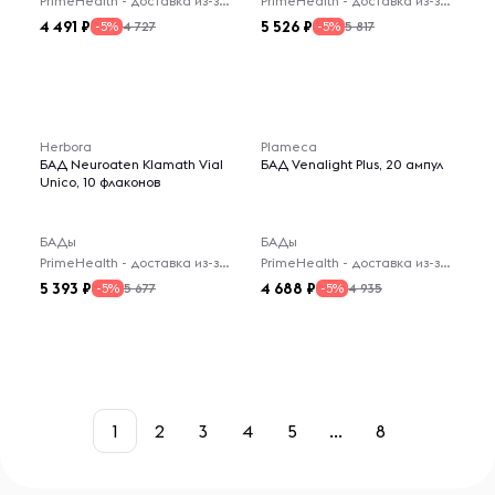
PrimeHealth - доставка из-за рубежа
PrimeHealth - доставка из-за рубежа
4 491
5 526
4 727
5 817
-5%
-5%
Herbora
Plameca
БАД Neuroaten Klamath Vial
БАД Venalight Plus, 20 ампул
Unico, 10 флаконов
БАДы
БАДы
PrimeHealth - доставка из-за рубежа
PrimeHealth - доставка из-за рубежа
5 393
4 688
5 677
4 935
-5%
-5%
1
2
3
4
5
...
8