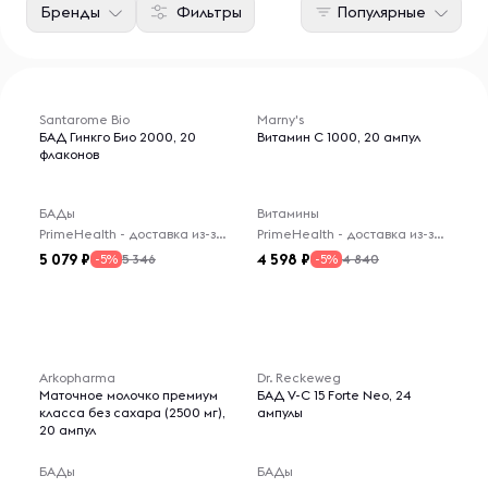
Бренды
Фильтры
Популярные
Santarome Bio
Marny's
БАД Гинкго Био 2000, 20
Витамин C 1000, 20 ампул
флаконов
БАДы
Витамины
PrimeHealth - доставка из-за рубежа
PrimeHealth - доставка из-за рубежа
5 079
4 598
5 346
4 840
-5%
-5%
Arkopharma
Dr. Reckeweg
Маточное молочко премиум
БАД V-C 15 Forte Neo, 24
класса без сахара (2500 мг),
ампулы
20 ампул
БАДы
БАДы