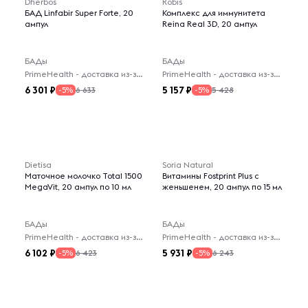
Dherbos
Robis
БАД Linfabir Super Forte, 20
Комплекс для иммунитета
ампул
Reina Real 3D, 20 ампул
БАДы
БАДы
PrimeHealth - доставка из-за рубежа
PrimeHealth - доставка из-за рубежа
6 301
5 157
6 633
5 428
-5%
-5%
Dietisa
Soria Natural
Маточное молочко Total 1500
Витамины Fostprint Plus с
MegaVit, 20 ампул по 10 мл
женьшенем, 20 ампул по 15 мл
БАДы
БАДы
PrimeHealth - доставка из-за рубежа
PrimeHealth - доставка из-за рубежа
6 102
5 931
6 423
6 243
-5%
-5%