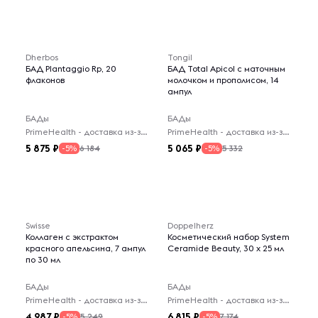
Dherbos
Tongil
БАД Plantaggio Rp, 20
БАД Total Apicol с маточным
флаконов
молочком и прополисом, 14
ампул
БАДы
БАДы
PrimeHealth - доставка из-за рубежа
PrimeHealth - доставка из-за рубежа
5 875
5 065
6 184
5 332
-5%
-5%
Swisse
Doppelherz
Коллаген с экстрактом
Косметический набор System
красного апельсина, 7 ампул
Ceramide Beauty, 30 х 25 мл
по 30 мл
БАДы
БАДы
PrimeHealth - доставка из-за рубежа
PrimeHealth - доставка из-за рубежа
4 987
6 815
5 249
7 174
-5%
-5%