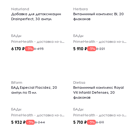
Naturland
Herbora
Добавка для детоксикации
Витаминный комплекс BI, 20
Drainperfect, 30 ампул
флаконов
БАДы
БАДы
PrimeHealth - доставка из-за рубежа
PrimeHealth - доставка из-за рубежа
6 170
5 910
6 495
6 221
-5%
-5%
Biform
Dietisa
БАД Especial Flacidez, 20
Витаминный комплекс Royal
ампул по 15 мл
Vit Infantil Defenses, 20
флаконов
БАДы
БАДы
PrimeHealth - доставка из-за рубежа
PrimeHealth - доставка из-за рубежа
5 932
5 710
6 244
6 011
-5%
-5%