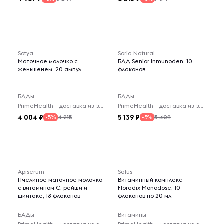
Sotya
Soria Natural
Маточное молочко с
БАД Senior Inmunoden, 10
женьшенем, 20 ампул
флаконов
БАДы
БАДы
PrimeHealth - доставка из-за рубежа
PrimeHealth - доставка из-за рубежа
4 004
5 139
4 215
5 409
-5%
-5%
Apiserum
Salus
Пчелиное маточное молочко
Витаминный комплекс
с витамином С, рейши и
Floradix Monodose, 10
шиитаке, 18 флаконов
флаконов по 20 мл
БАДы
Витамины