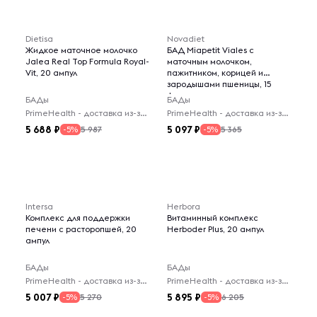
Dietisa
Novadiet
Жидкое маточное молочко
БАД Miapetit Viales с
Jalea Real Top Formula Royal-
маточным молочком,
Vit, 20 ампул
пажитником, корицей и
зародышами пшеницы, 15
флаконов
БАДы
БАДы
PrimeHealth - доставка из-за рубежа
PrimeHealth - доставка из-за рубежа
5 688
5 097
5 987
5 365
-5%
-5%
Intersa
Herbora
Комплекс для поддержки
Витаминный комплекс
печени с расторопшей, 20
Herboder Plus, 20 ампул
ампул
БАДы
БАДы
PrimeHealth - доставка из-за рубежа
PrimeHealth - доставка из-за рубежа
5 007
5 895
5 270
6 205
-5%
-5%