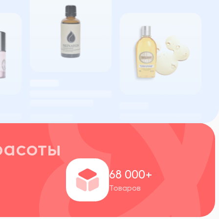
расоты
+
68 000+
Товаров