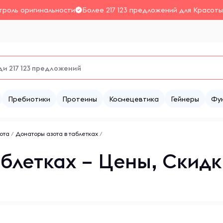
троль оригинальности
Более 217 123 предложений для Красоты
Пребиотики
Протеины
Космецевтика
Гейнеры
Фу
ота
/
Донаторы азота в таблетках
/
блетках – Цены, Скидк