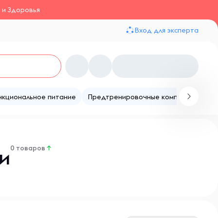
 и Здоровья
Вход для эксперта
нкциональное питание
Предтренировочные комплексы
Те
0 товаров
↑
и