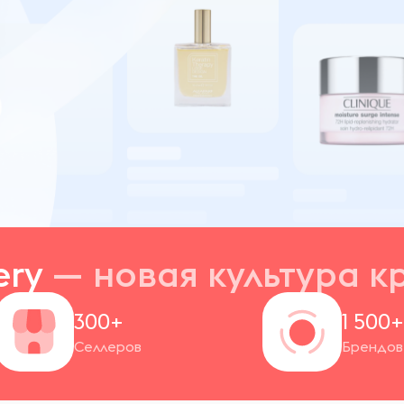
ery
— новая
культура к
300+
1 500
Селлеров
Брендов