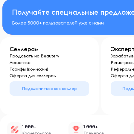
Получайте специальные предложе
Более 5000+ пользователей уже с нами
Селлерам
Экспер
Продавать на Beautery
Зарабатыв
Логистика
Регистраци
Тарифы (комиссии)
Реферальн
Оферта для селлеров
Оферта дл
Подключиться как селлер
Подк
1 000+
1 000+
Косметологов
Тренеров