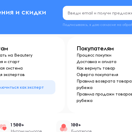
ния и скидки
Подписываясь, я даю согласие на обра
там
Покупателям
ать на Beautery
Процесс покупки
я и старт
Доставка и оплата
ая система
Как вернуть товар
я экспертов
Оферта покупателя
Правила возврата товара 
лючиться как эксперт
рубежа
Правила продажи товаров
рубежа
1 500+
100+
Нутрициологов
Блоггеров