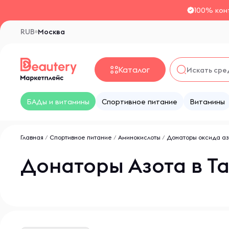
100% кон
RUB
Москва
Каталог
БАДы и витамины
Спортивное питание
Витамины
Главная
/
Спортивное питание
/
Аминокислоты
/
Донаторы оксида аз
Донаторы Азота в Та