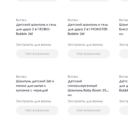
Витэкс
Витэкс
Витэ
Детский шампунь и гель
Детский шампунь и гель
Шамп
для душа 2 в 1 ROBO-
для душа 2 в 1 MONSTER-
Блес
Bubble 2в1
Bubble 2в1
мл
Экстракты для ванны
Экстракты для ванны
Экст
Нет в наличии
Нет в наличии
Витэкс
Витэкс
Витэ
Шампунь детский 2в1 и
Детский
Детс
пенка для мытья и
гипоаллергенный
для д
купания с чередой
Шампунь Baby Boom 250
Bubb
мл
Экстракты для ванны
Экстракты для ванны
Экст
Нет в наличии
Нет в наличии