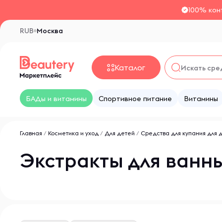
100% кон
RUB
Москва
Каталог
БАДы и витамины
Спортивное питание
Витамины
Главная
/
Косметика и уход
/
Для детей
/
Средства для купания для 
Экстракты для ванн