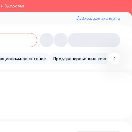
 и Здоровья
Вход для эксперта
нкциональное питание
Предтренировочные комплексы
Те