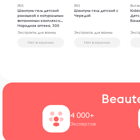
IRIS
IRIS
Витэ
Шампунь-гель детский
Шампунь-гель детский с
Kids
ромашкой и натуральным
Чередой
Детс
витаминным комплексом
Бальз
Народная аптека, 300
мл
Экстракты для ванны
Экстракты для ванны
Экст
Нет в наличии
Нет в наличии
Beaut
4 000+
Экспертов