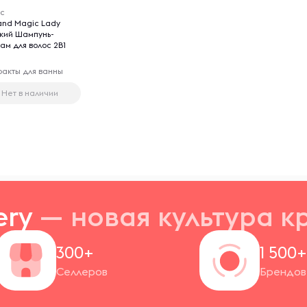
кс
land Magic Lady
кий Шампунь-
ам для волос 2В1
ракты для ванны
Нет в наличии
ery
— новая
культура к
300+
1 500
Селлеров
Брендов