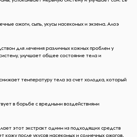
чные ожоги, сыпь, укусы насекомых и экзема. Алоэ
ством для лечения различных кожных проблем у
систему, улучшает общее состояние тела и
нижает температуру тела за счет холодка, который
твует в борьбе с вредными воздействиями
лает этот экстракт одним из подходящих средств
т кожу после укусов насекомых и солнечных ожогов.