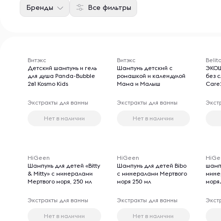
Бренды
Все фильтры
Витэкс
Витэкс
Belit
Детский шампунь и гель
Шампунь детский с
ЭКОШ
для душа Panda-Bubble
ромашкой и календулой
без с
2в1 Kosmo Kids
Мама и Малыш
Care
Экстракты для ванны
Экстракты для ванны
Экст
Нет в наличии
Нет в наличии
HiGeen
HiGeen
HiGe
Шампунь для детей «Bitty
Шампунь для детей Bibo
шампу
& Mitty» с минералами
с минералами Мертвого
мине
Мертвого моря, 250 мл
моря 250 мл
моря
Экстракты для ванны
Экстракты для ванны
Экст
Нет в наличии
Нет в наличии