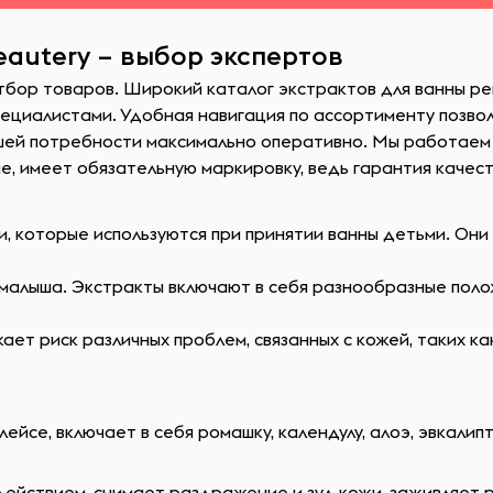
eautery – выбор экспертов
тбор товаров. Широкий каталог экстрактов для ванны р
ециалистами. Удобная навигация по ассортименту позвол
шей потребности максимально оперативно. Мы работаем
е, имеет обязательную маркировку, ведь гарантия качес
, которые используются при принятии ванны детьми. Они
й малыша. Экстракты включают в себя разнообразные поло
ет риск различных проблем, связанных с кожей, таких как
се, включает в себя ромашку, календулу, алоэ, эвкалипт, 
йствием, снимает раздражение и зуд кожи, заживляет ра