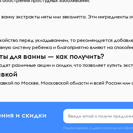
ы обострения простудных заболеваний.
в ванну экстракты мяты или эвкалипта. Эти ингредиенты
койство перед укладыванием, то рекомендуется добавлен
ную систему ребенка и благоприятно влияют на спокойны
ты для ванны — как получить?
дят различные акции и скидки, что позволяет купить экс
авкой
авкой по Москве, Московской области и всей России или 
ния и скидки
Подписываясь, я даю согласие на обра