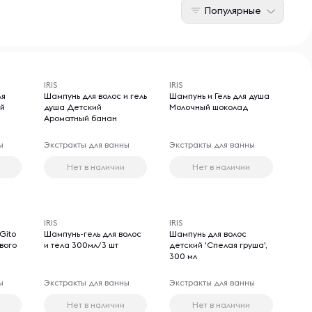
Популярные
IRIS
IRIS
ля
Шампунь для волос и гель
Шампунь и Гель для душа
ый
душа Детский
Молочный шоколад
Ароматный банан
ы
Экстракты для ванны
Экстракты для ванны
Нет в наличии
Нет в наличии
IRIS
IRIS
Gito
Шампунь-гель для волос
Шампунь для волос
вого
и тела 300мл/3 шт
детский 'Спелая груша',
300 мл
ы
Экстракты для ванны
Экстракты для ванны
Нет в наличии
Нет в наличии