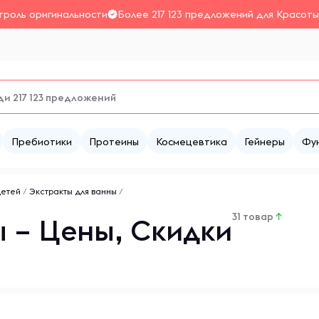
троль оригинальности
Более 217 123 предложений для Красоты
Пребиотики
Протеины
Космецевтика
Гейнеры
Фу
детей
/
Экстракты для ванны
/
31 товар
↑
ы – Цены, Скидки