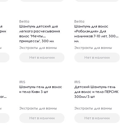
Belita
Belita
ля
Шампунь детский для
Шампунь для волос
ории
легкого расчесывания
«Роболэндия» Для
волос 'Мечты
мальчиков 7-10 лет, 300
принцессы', 300 мл
мл
ы
Экстракты для ванны
Экстракты для ванны
Нет в наличии
Нет в наличии
IRIS
IRIS
Шампунь-гель для волос
Детский Шампунь-гель
и тела Киви 3 шт
для волос и тела ПЕРСИК
ar
300мл/3 шт
ы
Экстракты для ванны
Экстракты для ванны
Нет в наличии
Нет в наличии