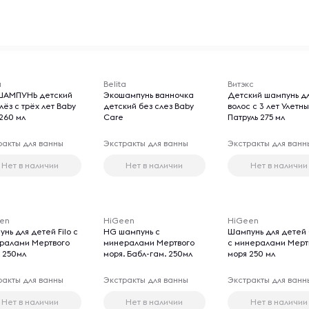
a
Belita
Витэкс
АМПУНЬ детский
Экошампунь ванночка
Детский шампунь д
лёз с трёх лет Baby
детский без слез Baby
волос с 3 лет Улетн
260 мл
Care
Патруль 275 мл
ракты для ванны
Экстракты для ванны
Экстракты для ванн
Нет в наличии
Нет в наличии
Нет в наличии
en
HiGeen
HiGeen
нь для детей Filo с
HG шампунь с
Шампунь для детей 
ралами Мертвого
минералами Мертвого
с минералами Мерт
. 250мл
моря. Бабл-гам. 250мл
моря 250 мл
ракты для ванны
Экстракты для ванны
Экстракты для ванн
Нет в наличии
Нет в наличии
Нет в наличии