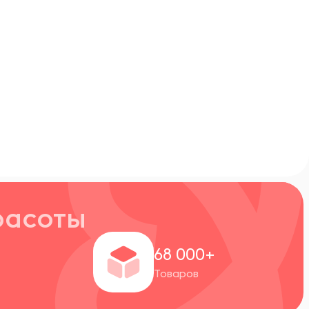
расоты
+
68 000+
Товаров