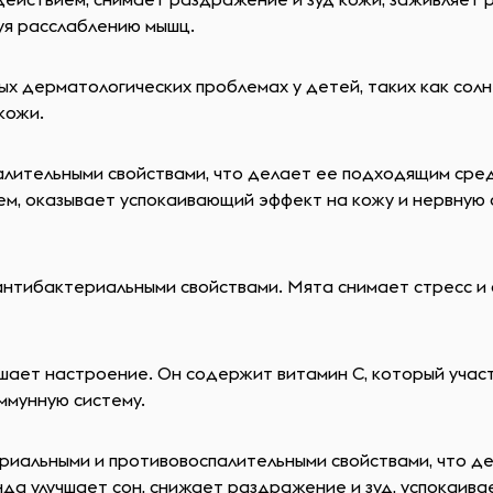
уя расслаблению мышц.
х дерматологических проблемах у детей, таких как солне
кожи.
лительными свойствами, что делает ее подходящим сред
м, оказывает успокаивающий эффект на кожу и нервную 
ибактериальными свойствами. Мята снимает стресс и с
ышает настроение. Он содержит витамин С, который учас
ммунную систему.
иальными и противовоспалительными свойствами, что де
да улучшает сон, снижает раздражение и зуд, успокаивае