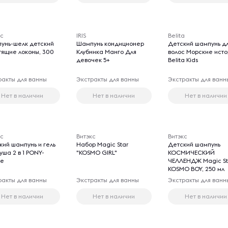
кс
IRIS
Belita
унь-шелк детский
Шампунь кондиционер
Детский шампунь д
тящие локоны, 300
Клубника Манго Для
волос Морские ист
девочек 5+
Belita Kids
ракты для ванны
Экстракты для ванны
Экстракты для ванн
Нет в наличии
Нет в наличии
Нет в наличии
кс
Витэкс
Витэкс
кий шампунь и гель
Набор Magic Star
Детский шампунь
уша 2 в 1 PONY-
"KOSMO GIRL"
КОСМИЧЕСКИЙ
le
ЧЕЛЛЕНДЖ Magic St
KOSMO BOY, 250 мл
ракты для ванны
Экстракты для ванны
Экстракты для ванн
Нет в наличии
Нет в наличии
Нет в наличии