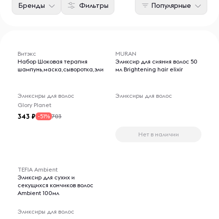
Бренды
Фильтры
Популярные
Витэкс
MURAN
Набор Шоковая терапия
Эликсир для сияния волос 50
шампунь,маска,сыворотка,эликсир,филлер
мл Brightening hair elixir
Эликсиры для волос
Эликсиры для волос
Glory Planet
343
703
-51%
Нет в наличии
TEFIA Ambient
Эликсир для сухих и
секущихся кончиков волос
Ambient 100мл
Эликсиры для волос