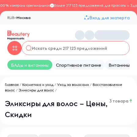
100% контроль оригинальности
Более 217 123 предложений для Красоты и Здо
Вход для эксперта
RUB
Москва
БАДы и витамины
Спортивное питание
Витамины
Главная
/
Косметика и уход
/
Уход за волосами
/
Восстановление
волос
/
Эликсиры для волос
/
3 товара
↑
Эликсиры для волос – Цены,
Скидки