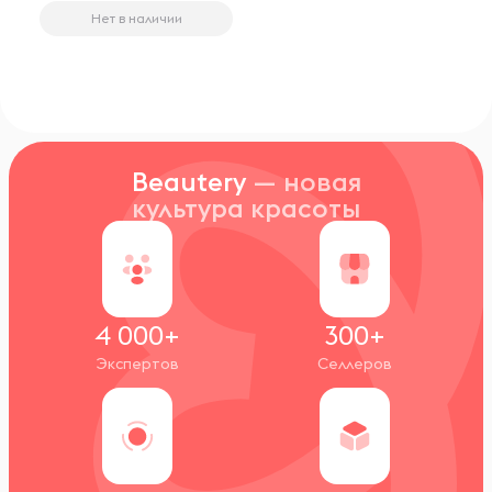
Нет в наличии
Beautery
— новая
культура красоты
4 000+
300+
Экспертов
Селлеров