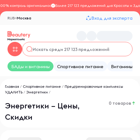
100% контроль оригинальности
Более 217 123 предложений для Красоты и Здо
Вход для эксперта
RUB
Москва
БАДы и витамины
Спортивное питание
Витамины
Главная
/
Спортивное питание
/
Предтренировочные комплексы
УДАЛИТЬ
/
Энергетики
/
0 товаров
↑
Энергетики – Цены,
Скидки