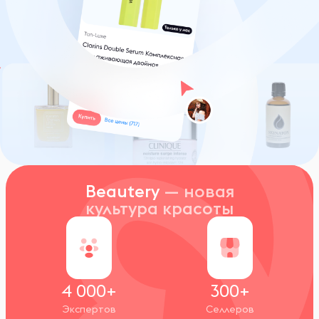
Beautery
— новая
культура красоты
4 000+
300+
Экспертов
Селлеров