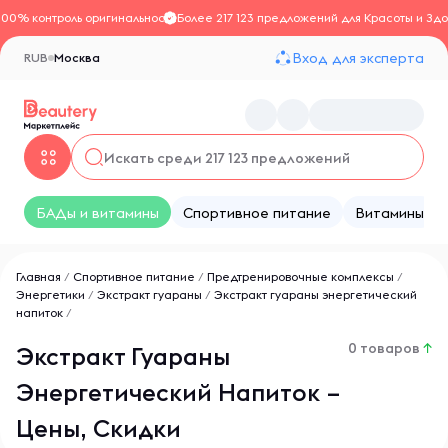
100% контроль оригинальности
Более 217 123 предложений для Красоты и Здо
Вход для эксперта
RUB
Москва
БАДы и витамины
Спортивное питание
Витамины
Главная
/
Спортивное питание
/
Предтренировочные комплексы
/
Энергетики
/
Экстракт гуараны
/
Экстракт гуараны энергетический
напиток
/
0 товаров
↑
Экстракт Гуараны
Энергетический Напиток –
Цены, Скидки