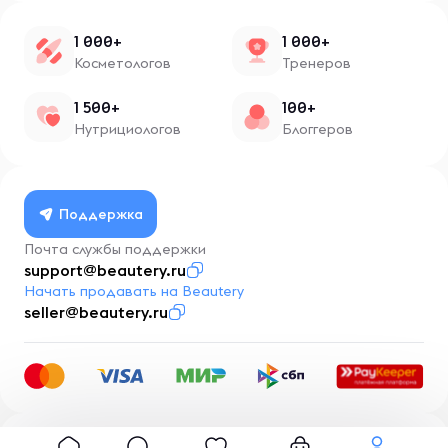
1 000+
1 000+
Косметологов
Тренеров
1 500+
100+
Нутрициологов
Блоггеров
Поддержка
Почта службы поддержки
support@beautery.ru
Начать продавать на Beautery
seller@beautery.ru