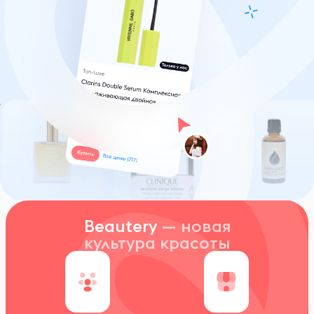
Beautery
— новая
культура красоты