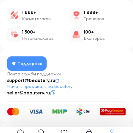
1 000+
1 000+
Косметологов
Тренеров
1 500+
100+
Нутрициологов
Блоггеров
Поддержка
Почта службы поддержки
support@beautery.ru
Начать продавать на Beautery
seller@beautery.ru