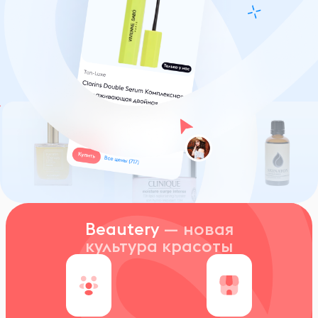
Beautery
— новая
культура красоты