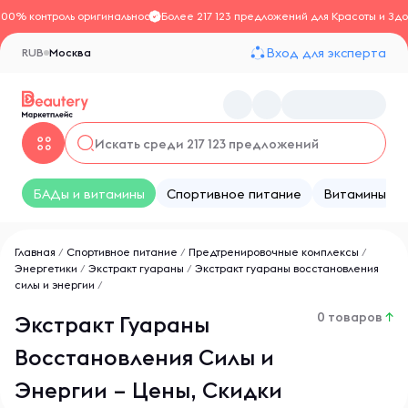
100% контроль оригинальности
Более 217 123 предложений для Красоты и Здо
Вход для эксперта
RUB
Москва
БАДы и витамины
Спортивное питание
Витамины
Главная
/
Спортивное питание
/
Предтренировочные комплексы
/
Энергетики
/
Экстракт гуараны
/
Экстракт гуараны восстановления
силы и энергии
/
0 товаров
↑
Экстракт Гуараны
Восстановления Силы и
Энергии – Цены, Скидки