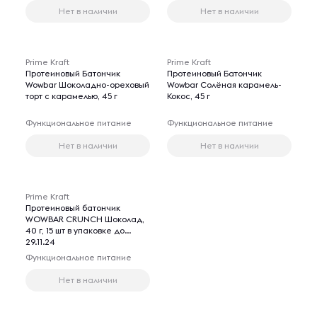
Нет в наличии
Нет в наличии
Prime Kraft
Prime Kraft
Протеиновый Батончик
Протеиновый Батончик
Wowbar Шоколадно-ореховый
Wowbar Солёная карамель-
торт с карамелью, 45 г
Кокос, 45 г
Функциональное питание
Функциональное питание
Нет в наличии
Нет в наличии
Prime Kraft
Протеиновый батончик
WOWBAR CRUNCH Шоколад,
40 г, 15 шт в упаковке до
29.11.24
Функциональное питание
Нет в наличии