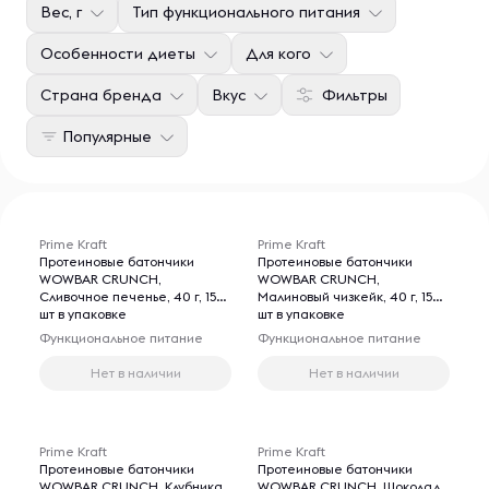
Вес, г
Тип функционального питания
Особенности диеты
Для кого
Страна бренда
Вкус
Фильтры
Популярные
Prime Kraft
Prime Kraft
Протеиновые батончики
Протеиновые батончики
WOWBAR CRUNCH,
WOWBAR CRUNCH,
Сливочное печенье, 40 г, 15
Малиновый чизкейк, 40 г, 15
шт в упаковке
шт в упаковке
Функциональное питание
Функциональное питание
Нет в наличии
Нет в наличии
Prime Kraft
Prime Kraft
Протеиновые батончики
Протеиновые батончики
WOWBAR CRUNCH, Клубника
WOWBAR CRUNCH, Шоколад,