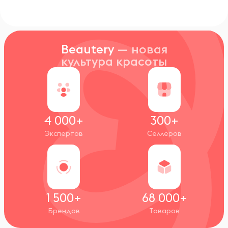
Beautery
— новая
культура красоты
4 000+
300+
Экспертов
Селлеров
1 500+
68 000+
Брендов
Товаров