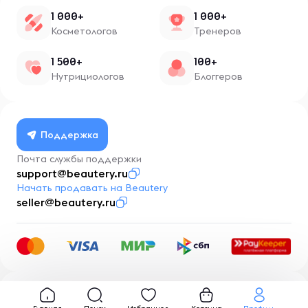
1 000+
1 000+
Косметологов
Тренеров
1 500+
100+
Нутрициологов
Блоггеров
Поддержка
Почта службы поддержки
support@beautery.ru
Начать продавать на Beautery
seller@beautery.ru
Разработка
BusinessMentor.ru