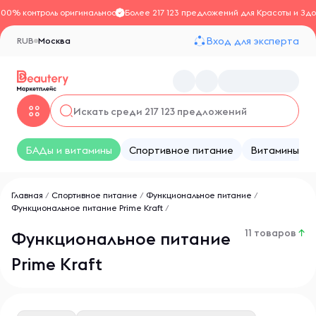
100% контроль оригинальности
Более 217 123 предложений для Красоты и Здо
Вход для эксперта
RUB
Москва
БАДы и витамины
Спортивное питание
Витамины
Главная
/
Спортивное питание
/
Функциональное питание
/
Функциональное питание Prime Kraft
/
11 товаров
↑
Функциональное питание
Prime Kraft