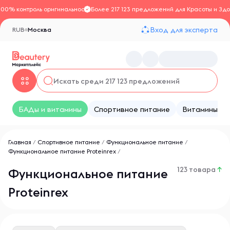
100% контроль оригинальности
Более 217 123 предложений для Красоты и Здо
Вход для эксперта
RUB
Москва
БАДы и витамины
Спортивное питание
Витамины
Главная
/
Спортивное питание
/
Функциональное питание
/
Функциональное питание Proteinrex
/
123 товара
↑
Функциональное питание
Proteinrex