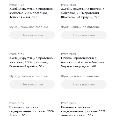
Proteinrex
Proteinrex
Хлебцы хрустящие протеино-
Хлебцы хрустящие протеино-
злаковые, 20% протеина,
злаковые, 20% протеина,
Тайская дыня, 55 г
Шоколадный брауни, 55 г
Функциональное питание
Функциональное питание
Нет в наличии
Нет в наличии
Proteinrex
Proteinrex
Хлебцы хрустящие протеино-
Маффин протеиновый с
злаковые, 20% протеина,
пониженной калорийностью
Банановый трайфл, 55 г
Черная смородина, 40 г
Функциональное питание
Функциональное питание
Нет в наличии
Нет в наличии
Proteinrex
Proteinrex
Печенье с высоким
Печенье с высоким
содержанием протеина 25%
содержанием протеина 25%
Арахис, 50 г
Апельсин-инжир, 50 г