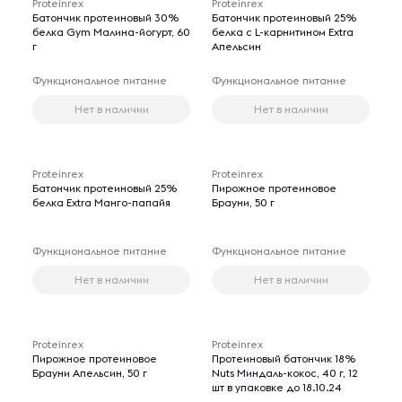
Proteinrex
Proteinrex
Батончик протеиновый 30%
Батончик протеиновый 25%
белка Gym Малина-йогурт, 60
белка с L-карнитином Extra
г
Апельсин
Функциональное питание
Функциональное питание
Нет в наличии
Нет в наличии
Proteinrex
Proteinrex
Батончик протеиновый 25%
Пирожное протеиновое
белка Extra Манго-папайя
Брауни, 50 г
Функциональное питание
Функциональное питание
Нет в наличии
Нет в наличии
Proteinrex
Proteinrex
Пирожное протеиновое
Протеиновый батончик 18%
Брауни Апельсин, 50 г
Nuts Миндаль-кокос, 40 г, 12
шт в упаковке до 18.10.24