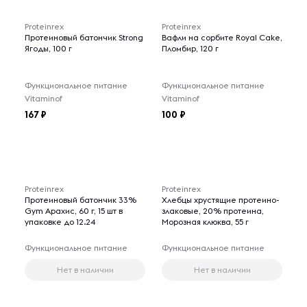
Proteinrex
Proteinrex
Протеиновый батончик Strong
Вафли на сорбите Royal Cake,
Ягоды, 100 г
Пломбир, 120 г
Функциональное питание
Функциональное питание
Vitaminof
Vitaminof
167
100
Proteinrex
Proteinrex
Протеиновый батончик 33%
Хлебцы хрустящие протеино-
Gym Арахис, 60 г, 15 шт в
злаковые, 20% протеина,
упаковке до 12.24
Морозная клюква, 55 г
Функциональное питание
Функциональное питание
Нет в наличии
Нет в наличии