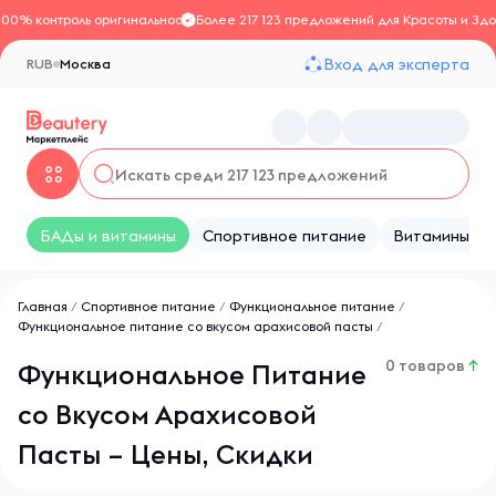
100% контроль оригинальности
Более 217 123 предложений для Красоты и Здо
Вход для эксперта
RUB
Москва
БАДы и витамины
Спортивное питание
Витамины
Главная
/
Спортивное питание
/
Функциональное питание
/
Функциональное питание со вкусом арахисовой пасты
/
0 товаров
↑
Функциональное Питание
со Вкусом Арахисовой
Пасты – Цены, Скидки