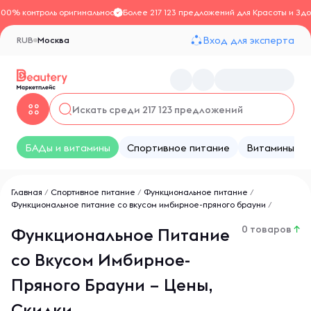
100% контроль оригинальности
Более 217 123 предложений для Красоты и Здо
Вход для эксперта
RUB
Москва
БАДы и витамины
Спортивное питание
Витамины
Главная
/
Спортивное питание
/
Функциональное питание
/
Функциональное питание со вкусом имбирное-пряного брауни
/
0 товаров
↑
Функциональное Питание
со Вкусом Имбирное-
Пряного Брауни – Цены,
Скидки