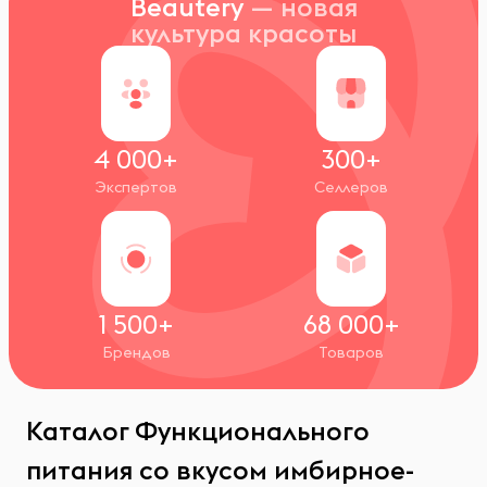
Beautery
— новая
культура красоты
4 000+
300+
Экспертов
Селлеров
1 500+
68 000+
Брендов
Товаров
Каталог Функционального
питания со вкусом имбирное-