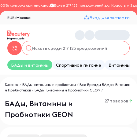
100% контроль оригинальности
Более 217 123 предложений для Красоты и Здо
Вход для эксперта
RUB
Москва
БАДы и витамины
Спортивное питание
Витамины
Главная
/
БАДы, витамины и пробиотики
/
Все Бренды БАДов, Витамин
и Пребиотиков
/
БАДы, Витамины и Пробиотики GEON
/
27 товаров
↑
БАДы, Витамины и
Пробиотики GEON