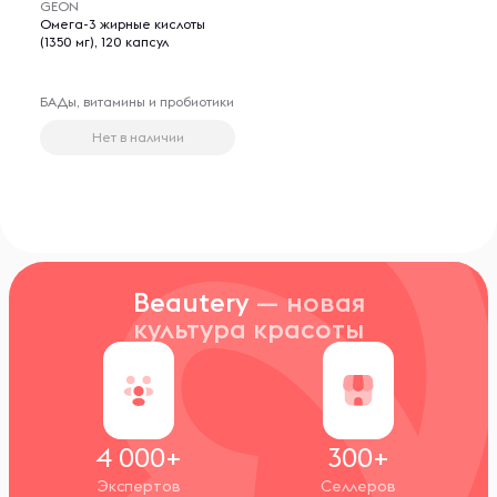
GEON
Омега-3 жирные кислоты
(1350 мг), 120 капсул
БАДы, витамины и пробиотики
Нет в наличии
Beautery
— новая
культура красоты
4 000+
300+
Экспертов
Селлеров