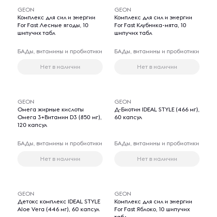
GEON
GEON
Комплекс для сил и энергии
Комплекс для сил и энергии
For Fast Лесные ягоды, 10
For Fast Клубника-мята, 10
шипучих табл
шипучих табл
БАДы, витамины и пробиотики
БАДы, витамины и пробиотики
Нет в наличии
Нет в наличии
GEON
GEON
Омега жирные кислоты
Д-Биотин IDEAL STYLE (466 мг),
Омега 3+Витамин D3 (850 мг),
60 капсул
120 капсул
БАДы, витамины и пробиотики
БАДы, витамины и пробиотики
Нет в наличии
Нет в наличии
GEON
GEON
Детокс комплекс IDEAL STYLE
Комплекс для сил и энергии
Aloe Vera (446 мг), 60 капсул
For Fast Яблоко, 10 шипучих
табл