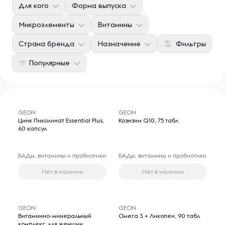
Для кого
Форма выпуска
Микроэлементы
Витамины
Страна бренда
Назначение
Фильтры
Популярные
GEON
GEON
Цинк Пиколинат Essential Plus,
Коэнзим Q10, 75 табл
60 капсул
БАДы, витамины и пробиотики
БАДы, витамины и пробиотики
Нет в наличии
Нет в наличии
GEON
GEON
Витаминно-минеральный
Омега 3 + Ликопен, 90 табл
комплекс для женщин