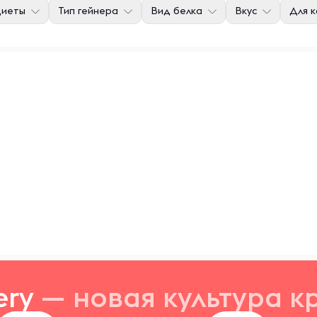
диеты
Тип гейнера
Вид белка
Вкус
Для к
ery
— новая
культура к