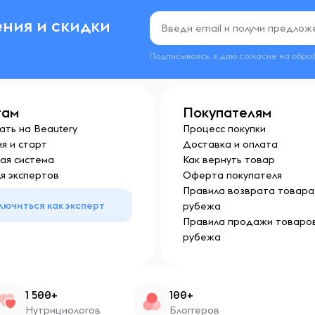
ния и скидки
Подписываясь, я даю согласие на обра
там
Покупателям
ать на Beautery
Процесс покупки
я и старт
Доставка и оплата
ая система
Как вернуть товар
я экспертов
Оферта покупателя
Правила возврата товара 
лючиться как эксперт
рубежа
Правила продажи товаров
рубежа
1 500+
100+
Нутрициологов
Блоггеров