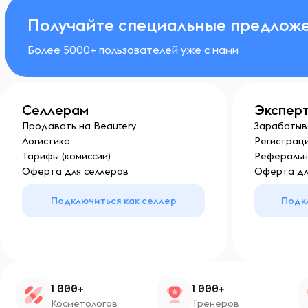
Получайте специальные предложе
Более 5000+ пользователей уже с нами
Селлерам
Экспер
Продавать на Beautery
Зарабатыв
Логистика
Регистраци
Тарифы (комиссии)
Реферальн
Оферта для селлеров
Оферта дл
Подключиться как селлер
Подк
1 000+
1 000+
Косметологов
Тренеров