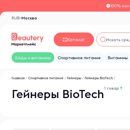
100% кон
RUB
Москва
Каталог
БАДы и витамины
Спортивное питание
Витамины
Главная
/
Спортивное питание
/
Гейнеры
/
Гейнеры BioTech
/
1 товар
↑
Гейнеры BioTech