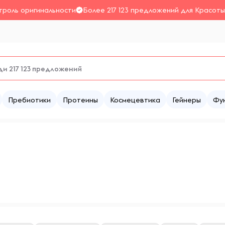
троль оригинальности
Более 217 123 предложений для Красоты
Пребиотики
Протеины
Космецевтика
Гейнеры
Фу