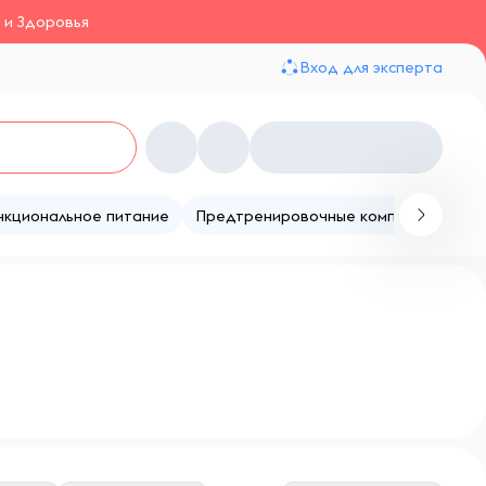
 и Здоровья
Вход для эксперта
нкциональное питание
Предтренировочные комплексы
Те