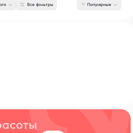
ого
Все фильтры
Популярные
расоты