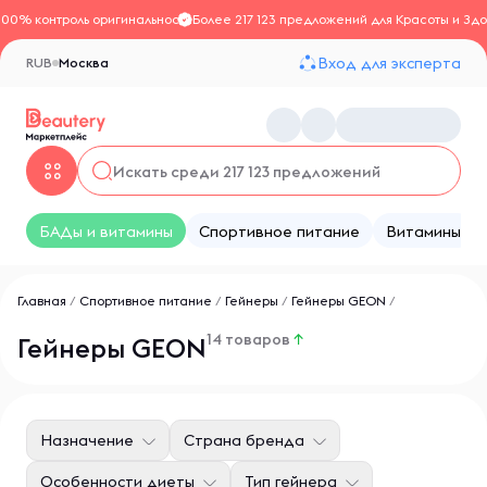
100% контроль оригинальности
Более 217 123 предложений для Красоты и Здо
Вход для эксперта
RUB
Москва
БАДы и витамины
Спортивное питание
Витамины
Главная
/
Спортивное питание
/
Гейнеры
/
Гейнеры GEON
/
14 товаров
↑
Гейнеры GEON
Назначение
Страна бренда
Особенности диеты
Тип гейнера