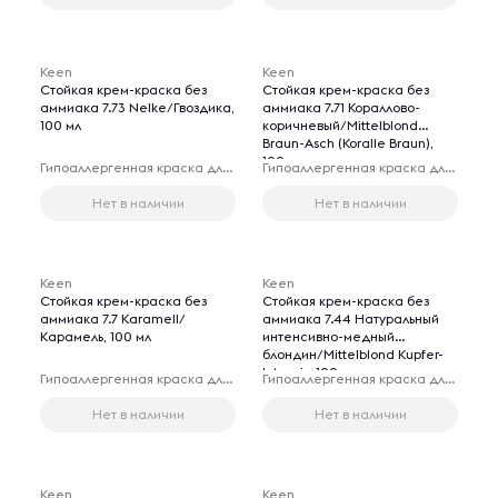
Keen
Keen
Стойкая крем-краска без
Стойкая крем-краска без
аммиака 7.73 Nelke/Гвоздика,
аммиака 7.71 Кораллово-
100 мл
коричневый/Mittelblond
Braun-Asch (Koralle Braun),
100 мл
Гипоаллергенная краска для волос
Гипоаллергенная краска для волос
Нет в наличии
Нет в наличии
Keen
Keen
Стойкая крем-краска без
Стойкая крем-краска без
аммиака 7.7 Karamell/
аммиака 7.44 Натуральный
Карамель, 100 мл
интенсивно-медный
блондин/Mittelblond Kupfer-
Intensiv, 100 мл
Гипоаллергенная краска для волос
Гипоаллергенная краска для волос
Нет в наличии
Нет в наличии
Keen
Keen