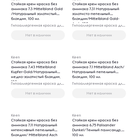
Стойкая крем-краска без
Стойкая крем-краска без
аммиака 7.3 Mittelblond Gold
аммиака 7.31 Натуральный
/Натуральный золотистый
золотисто-пепельный
блондин, 100 мл
блондин/Mittelblond Gold-
Asch, 100 мл
Гипоаллергенная краска для волос
Гипоаллергенная краска для волос
Нет в наличии
Нет в наличии
Keen
Keen
Стойкая крем-краска без
Стойкая крем-краска без
аммиака 7.43 Mittelblond
аммиака 7.1 Mittelblond Asch/
Kupfer-Gold/Натуральный
Натуральный пепельный
медно-золотистый блондин,
блондин, 100 мл
100 мл
Гипоаллергенная краска для волос
Гипоаллергенная краска для волос
Нет в наличии
Нет в наличии
Keen
Keen
Стойкая крем-краска без
Стойкая крем-краска без
аммиака 7.11 Натуральный
аммиака 6.75 Palisander
интенсивный пепельный
Dunkel/Темный палисандр,
блондин/ Mittelblond Asch
100 мл