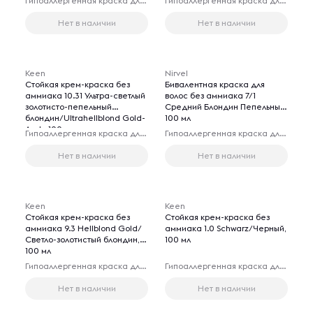
Гипоаллергенная краска для волос
Гипоаллергенная краска для волос
Нет в наличии
Нет в наличии
Keen
Nirvel
Стойкая крем-краска без
Бивалентная краска для
аммиака 10.31 Ультра-светлый
волос без аммиака 7/1
золотисто-пепельный
Средний Блондин Пепельный,
блондин/Ultrahellblond Gold-
100 мл
Asch, 100 мл
Гипоаллергенная краска для волос
Гипоаллергенная краска для волос
Нет в наличии
Нет в наличии
Keen
Keen
Стойкая крем-краска без
Стойкая крем-краска без
аммиака 9.3 Hellblond Gold/
аммиака 1.0 Schwarz/Черный,
Светло-золотистый блондин,
100 мл
100 мл
Гипоаллергенная краска для волос
Гипоаллергенная краска для волос
Нет в наличии
Нет в наличии