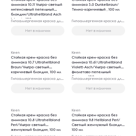
аммиака 10.11 Ультра-светлый
аммиака 3.0 Dunkelbraun/
интенсивный пепельный
Темно-коричневый , 100 мл
блондин/Ultrahellblond Asch
Intensiv, 100 мл
Гипоаллергенная краска для волос
Гипоаллергенная краска для волос
Нет в наличии
Нет в наличии
Keen
Keen
Стойкая крем-краска без
Стойкая крем-краска без
аммиака 10.7 Ultrahellblond
аммиака 10.61 Ultrahellblond
Braun/Ультра-светлый
Violett-Asch/Ультра-светлый
коричневый блондин, 100 мл
фиолетово-пепельный
блондин, 100 мл
Гипоаллергенная краска для волос
Гипоаллергенная краска для волос
Нет в наличии
Нет в наличии
Keen
Keen
Стойкая крем-краска без
Стойкая крем-краска без
аммиака 10.8 Ultrahellblond
аммиака 9.8 Hellblond Perl/
Perl/Ультра-светлый
Светлый жемчужный блондин,
жемчужный блондин, 100 мл
100 мл