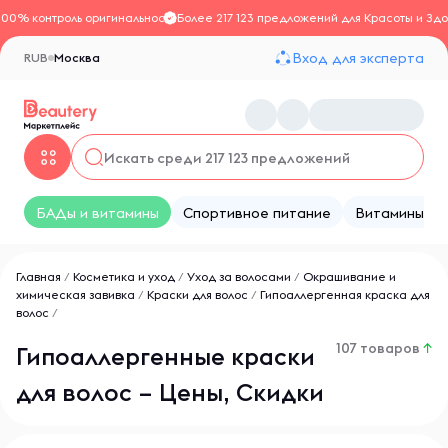
100% контроль оригинальности
Более 217 123 предложений для Красоты и Здо
Вход для эксперта
RUB
Москва
БАДы и витамины
Спортивное питание
Витамины
Главная
/
Косметика и уход
/
Уход за волосами
/
Окрашивание и
химическая завивка
/
Краски для волос
/
Гипоаллергенная краска для
волос
/
107 товаров
↑
Гипоаллергенные краски
для волос – Цены, Скидки