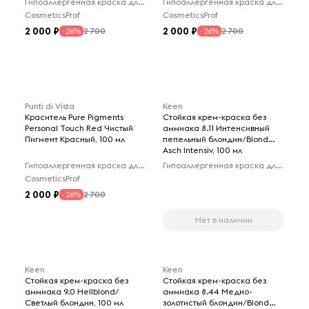
Гипоаллергенная краска для волос
Гипоаллергенная краска для волос
CosmeticsProf
CosmeticsProf
2 000
2 000
2 700
2 700
-26%
-26%
Punti di Vista
Keen
Краситель Pure Pigments
Стойкая крем-краска без
Personal Touch Red Чистый
аммиака 8.11 Интенсивный
Пигмент Красный, 100 мл
пепельный блондин/Blond
Asch Intensiv, 100 мл
Гипоаллергенная краска для волос
Гипоаллергенная краска для волос
CosmeticsProf
2 000
2 700
-26%
Нет в наличии
Keen
Keen
Стойкая крем-краска без
Стойкая крем-краска без
аммиака 9.0 Hellblond/
аммиака 8.44 Медно-
Светлый блондин, 100 мл
золотистый блондин/Blond