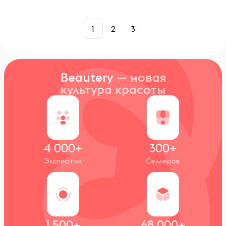
1
2
3
Beautery
— новая
культура красоты
4 000+
300+
Экспертов
Селлеров
1 500+
68 000+