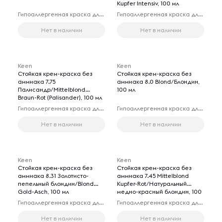
Kupfer Intensiv, 100 мл
Гипоаллергенная краска для волос
Гипоаллергенная краска для волос
Нет в наличии
Нет в наличии
Keen
Keen
Стойкая крем-краска без
Стойкая крем-краска без
аммиака 7.75
аммиака 8.0 Blond/Блондин,
Палисандр/Mittelblond
100 мл
Braun-Rot (Palisander), 100 мл
Гипоаллергенная краска для волос
Гипоаллергенная краска для волос
Нет в наличии
Нет в наличии
Keen
Keen
Стойкая крем-краска без
Стойкая крем-краска без
аммиака 8.31 Золотисто-
аммиака 7.45 Mittelblond
пепельный блондин/Blond
Kupfer-Rot/Натуральный
Gold-Asch, 100 мл
медно-красный блондин, 100
мл
Гипоаллергенная краска для волос
Гипоаллергенная краска для волос
Нет в наличии
Нет в наличии