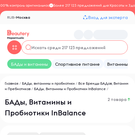
100% контроль оригинальности
Более 217 123 предложений для Красоты и Здо
Вход для эксперта
RUB
Москва
БАДы и витамины
Спортивное питание
Витамины
Главная
/
БАДы, витамины и пробиотики
/
Все Бренды БАДов, Витамин
и Пребиотиков
/
БАДы, Витамины и Пробиотики InBalance
/
2 товара
↑
БАДы, Витамины и
Пробиотики InBalance