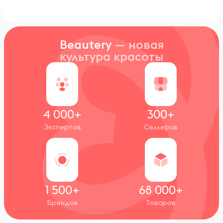
Beautery
— новая
культура красоты
4 000+
300+
Экспертов
Селлеров
1 500+
68 000+
Брендов
Товаров