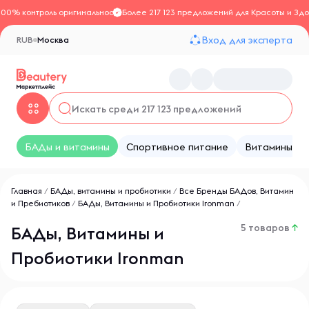
100% контроль оригинальности
Более 217 123 предложений для Красоты и Здо
Вход для эксперта
RUB
Москва
БАДы и витамины
Спортивное питание
Витамины
Главная
/
БАДы, витамины и пробиотики
/
Все Бренды БАДов, Витамин
и Пребиотиков
/
БАДы, Витамины и Пробиотики Ironman
/
5 товаров
↑
БАДы, Витамины и
Пробиотики Ironman