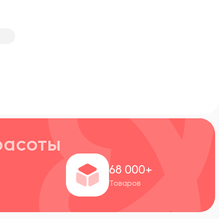
расоты
+
68 000+
Товаров