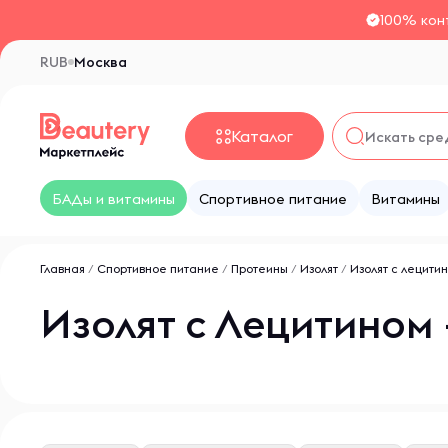
100% кон
RUB
Москва
Каталог
БАДы и витамины
Спортивное питание
Витамины
Главная
/
Спортивное питание
/
Протеины
/
Изолят
/
Изолят с лецити
Изолят с Лецитином