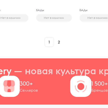
ы
БАДы
БАДы
Нет в наличии
Нет в наличии
Нет в наличии
1
2
ery
— новая
культура к
300+
1 500
Селлеров
Брендов