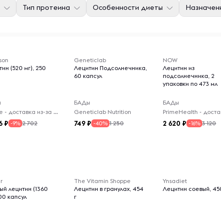
Тип протеина
Особенности диеты
Назначен
son
Geneticlab
NOW
ин (520 мг), 250
Лецитин Подсолнечника,
Лецитин из
60 капсул
подсолнечника, 2
упаковки по 473 мл
ы
БАДы
БАДы
Virelle - доставка из-за рубежа
Geneticlab Nutrition
6
749
2 620
2 702
1 250
3 120
-9%
-40%
-16%
r
The Vitamin Shoppe
Ynsadiet
ый лецитин (1360
Лецитин в гранулах, 454
Лецитин соевый, 45
100 капсул
г