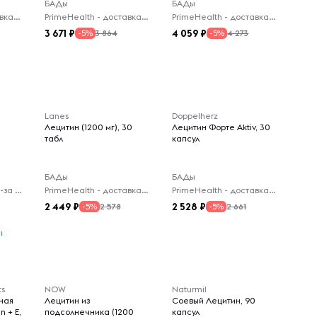
БАДы
БАДы
PrimeHealth - доставка из-за рубежа
PrimeHealth - доставка из-за рубежа
PrimeHealth - доставка из-за рубежа
3 671
4 059
3 864
4 273
-5%
-5%
Lanes
Doppelherz
Лецитин (1200 мг), 30
Лецитин Форте Aktiv, 30
табл
капсул
БАДы
БАДы
Virelle - доставка из-за рубежа
PrimeHealth - доставка из-за рубежа
PrimeHealth - доставка из-за рубежа
2 449
2 528
2 578
2 661
-5%
-5%
ы
ts
NOW
Naturmil
ная
Лецитин из
Соевый Лецитин, 90
n + E,
подсолнечника (1200
капсул