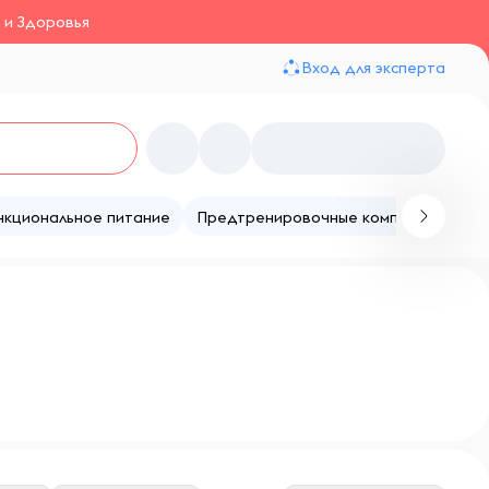
 и Здоровья
Вход для эксперта
нкциональное питание
Предтренировочные комплексы
Те