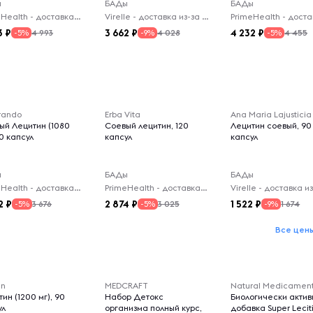
ы
БАДы
БАДы
PrimeHealth - доставка из-за рубежа
Virelle - доставка из-за рубежа
3
3 662
4 232
4 993
4 028
4 455
-5%
-9%
-5%
rando
Erba Vita
Ana Maria Lajusticia
ый Лецитин (1080
Соевый лецитин, 120
Лецитин соевый, 90
70 капсул
капсул
капсул
ы
БАДы
БАДы
PrimeHealth - доставка из-за рубежа
PrimeHealth - доставка из-за рубежа
2
2 874
1 522
3 676
3 025
1 674
-5%
-5%
-9%
Все цен
an
MEDCRAFT
Natural Medicamen
ин (1200 мг), 90
Набор Детокс
Биологически актив
ул
организма полный курс,
добавка Super Leciti