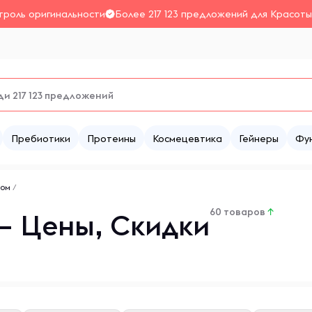
троль оригинальности
Более 217 123 предложений для Красоты
Пребиотики
Протеины
Космецевтика
Гейнеры
Фу
ном
/
60 товаров
↑
 – Цены, Скидки