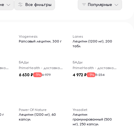
ие
Все фильтры
Популярные
Viogenesis
Lanes
Рапсовый лецитин, 300 г
Лецитин (1200 мг), 200
табл
БАДы
БАДы
PrimeHealth - доставка из-за рубежа
PrimeHealth - доставка из-за рубежа
PrimeHealth - доставка из-за рубежа
6 630
4 972
6 979
5 234
-5%
-5%
Power Of Nature
Ynsadiet
0 г
Лецитин (1200 мг), 60
Лецитин
капсул
гранулированный (500
мг), 250 капсул