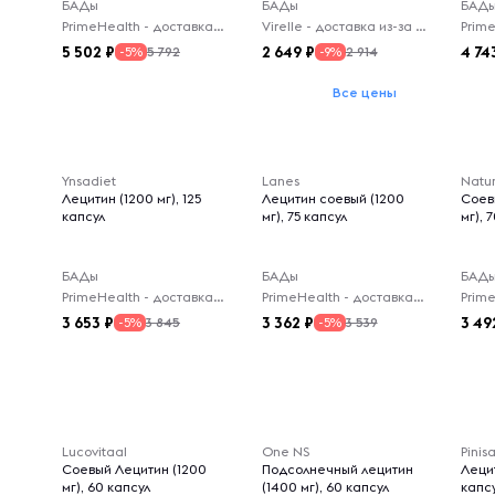
БАДы
БАДы
БАД
PrimeHealth - доставка из-за рубежа
Virelle - доставка из-за рубежа
5 502
2 649
4 74
5 792
2 914
-5%
-9%
Все цены
Ynsadiet
Lanes
Natu
Лецитин (1200 мг), 125
Лецитин соевый (1200
Соев
капсул
мг), 75 капсул
мг), 
БАДы
БАДы
БАД
PrimeHealth - доставка из-за рубежа
PrimeHealth - доставка из-за рубежа
3 653
3 362
3 49
3 845
3 539
-5%
-5%
Lucovitaal
One NS
Pinis
Соевый Лецитин (1200
Подсолнечный лецитин
Лецит
мг), 60 капсул
(1400 мг), 60 капсул
капс