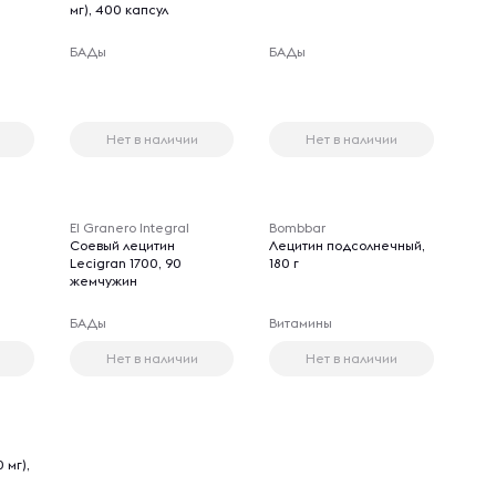
мг), 400 капсул
БАДы
БАДы
Нет в наличии
Нет в наличии
El Granero Integral
Bombbar
0
Соевый лецитин
Лецитин подсолнечный,
Lecigran 1700, 90
180 г
жемчужин
БАДы
Витамины
Нет в наличии
Нет в наличии
 мг),