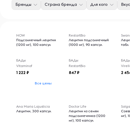
Бренды
Страна бренда
Для кого
Вкус
NOW
RestartBio
Swan
Подсолнечный лецитин
Лецитин подсолнечный
Лецит
(1200 мг), 100 капсул
(1000 мг), 90 капсул
табл
БАДы
БАДы
БАД
Vitaminof
RestartBio
1 222
847
2 45
Все цены
Ana Maria Lajusticia
Doctor Life
Solga
Лецитин, 300 капсул
Лецитин из семян
Соев
подсолнечника (1200
мг), 
мг), 100 капсул