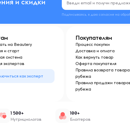
ния и скидки
Подписываясь, я даю согласие на обра
там
Покупателям
ать на Beautery
Процесс покупки
я и старт
Доставка и оплата
ая система
Как вернуть товар
я экспертов
Оферта покупателя
Правила возврата товара 
лючиться как эксперт
рубежа
Правила продажи товаров
рубежа
1 500+
100+
Нутрициологов
Блоггеров