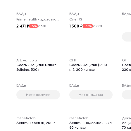
БАДы
БАДы
БАД
PrimeHealth - доставка из-за рубежа
One NS
2 471
1 300
2 601
2 990
-5%
-57%
Art. Agricola
GHF
GHF
Соевый лецитин Nature
Соевый лецитин (1600
Соевы
Sojicina, 500 г
мг), 200 капсул
220 
БАДы
БАДы
БАД
Нет в наличии
Нет в наличии
Geneticlab
Geneticlab
Докт
Лецитин соевый, 200 г
Лецитин Подсолнечника,
Леци
60 капсул
70 к