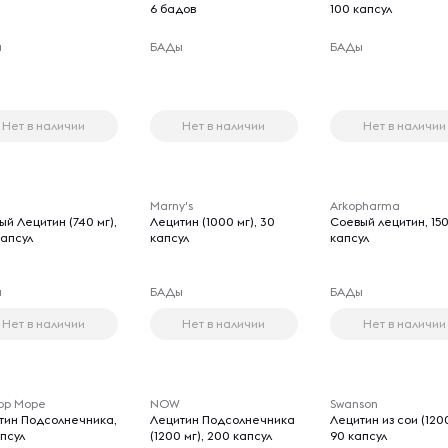
6 бадов
100 капсул
ы
БАДы
БАДы
Нет в наличии
Нет в наличии
Нет в наличии
Marny's
Arkopharma
й Лецитин (740 мг),
Лецитин (1000 мг), 30
Соевый лецитин, 15
капсул
капсул
капсул
ы
БАДы
БАДы
Нет в наличии
Нет в наличии
Нет в наличии
ор Море
NOW
Swanson
тин Подсолнечника,
Лецитин Подсолнечника
Лецитин из сои (1200
апсул
(1200 мг), 200 капсул
90 капсул