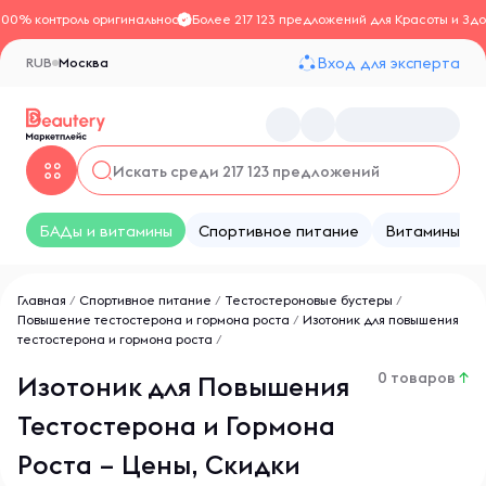
100% контроль оригинальности
Более 217 123 предложений для Красоты и Здо
Вход для эксперта
RUB
Москва
БАДы и витамины
Спортивное питание
Витамины
Главная
/
Спортивное питание
/
Тестостероновые бустеры
/
Повышение тестостерона и гормона роста
/
Изотоник для повышения
тестостерона и гормона роста
/
0 товаров
↑
Изотоник для Повышения
Тестостерона и Гормона
Роста – Цены, Скидки