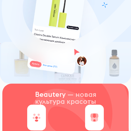
Beautery
— новая
культура красоты