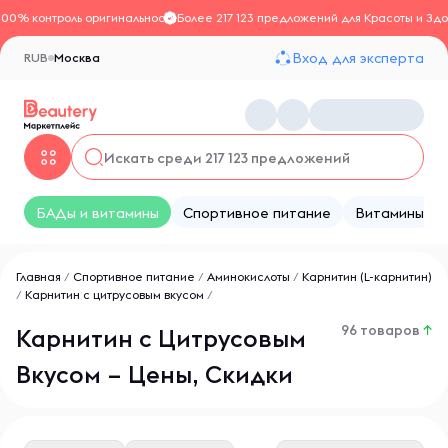
100% контроль оригинальности
Более 217 123 предложений для Красоты и Здо
Вход для эксперта
RUB
Москва
БАДы и витамины
Спортивное питание
Витамины
Главная
/
Спортивное питание
/
Аминокислоты
/
Карнитин (L-карнитин)
/
Карнитин с цитрусовым вкусом
/
96 товаров
↑
Карнитин с Цитрусовым
Вкусом – Цены, Скидки