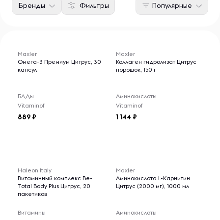
Бренды
Фильтры
Популярные
Maxler
Maxler
Омега-3 Премиум Цитрус, 30
Коллаген гидролизат Цитрус
капсул
порошок, 150 г
БАДы
Аминокислоты
Vitaminof
Vitaminof
889
1 144
Haleon Italy
Maxler
Витаминный комплекс Be-
Аминокислота L-Карнитин
Total Body Plus Цитрус, 20
Цитрус (2000 мг), 1000 мл
пакетиков
Витамины
Аминокислоты