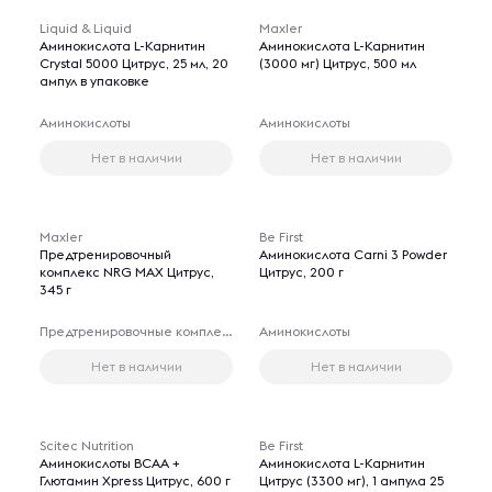
Liquid & Liquid
Maxler
Аминокислота L-Карнитин
Аминокислота L-Карнитин
Crystal 5000 Цитрус, 25 мл, 20
(3000 мг) Цитрус, 500 мл
ампул в упаковке
Аминокислоты
Аминокислоты
Нет в наличии
Нет в наличии
Maxler
Be First
Предтренировочный
Аминокислота Carni 3 Powder
комплекс NRG MAX Цитрус,
Цитрус, 200 г
345 г
Предтренировочные комплексы
Аминокислоты
Нет в наличии
Нет в наличии
Scitec Nutrition
Be First
Аминокислоты BCAA +
Аминокислота L-Карнитин
Глютамин Xpress Цитрус, 600 г
Цитрус (3300 мг), 1 ампула 25