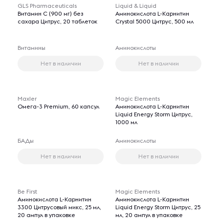
GLS Pharmaceuticals
Liquid & Liquid
Витамин С (900 мг) без
Аминокислота L-Карнитин
сахара Цитрус, 20 таблеток
Crystal 5000 Цитрус, 500 мл
Витамины
Аминокислоты
Нет в наличии
Нет в наличии
Maxler
Magic Elements
Омега-3 Premium, 60 капсул
Аминокислота L-Карнитин
Liquid Energy Storm Цитрус,
1000 мл
БАДы
Аминокислоты
Нет в наличии
Нет в наличии
Be First
Magic Elements
Аминокислота L-Карнитин
Аминокислота L-Карнитин
3300 Цитрусовый микс, 25 мл,
Liquid Energy Storm Цитрус, 25
20 ампул в упаковке
мл, 20 ампул в упаковке