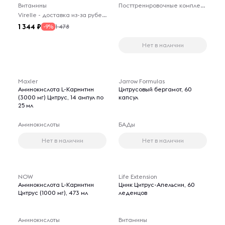
Витамины
Посттренировочные комплексы
Virelle - доставка из-за рубежа
1 344
1 478
-9%
Нет в наличии
Maxler
Jarrow Formulas
Аминокислота L-Карнитин
Цитрусовый бергамот, 60
(3000 мг) Цитрус, 14 ампул по
капсул
25 мл
Аминокислоты
БАДы
Нет в наличии
Нет в наличии
NOW
Life Extension
Аминокислота L-Карнитин
Цинк Цитрус-Апельсин, 60
Цитрус (1000 мг), 473 мл
леденцов
Аминокислоты
Витамины