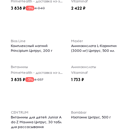
PrimeHealth - доставка из-за рубежа
Vitaminof
3 838
2 422
4 040
-5%
Bios Line
Maxler
Комплексный магний
Аминокислота L-Карнитин
Principium Цитрус, 200 г
(3000 мг) Цитрус, 500 мл
Витамины
Аминокислоты
PrimeHealth - доставка из-за рубежа
Vitaminof
3 835
1 733
4 037
-5%
CENTRUM
Bombbar
Витамины для детей Junior A
Изотоник Цитрус, 500 г
do Z Малина Цитрус, 30 табл
для рассасывания