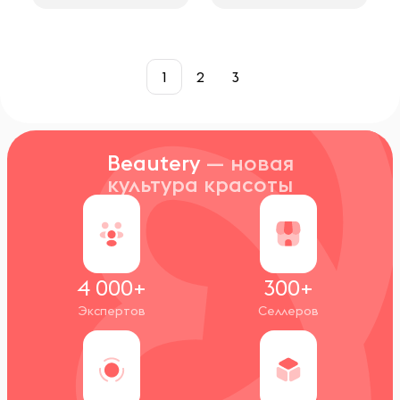
1
2
3
Beautery
— новая
культура красоты
4 000+
300+
Экспертов
Селлеров