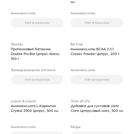
мл
Аминокислоты
Аминокислоты
Нет в наличии
Нет в наличии
Weider
Be First
Протеиновый батончик
Аминокислоты BCAA 2:1:1
Double Pro Bar Цитрус-Кокос,
Classic Powder Цитрус, 200 г
100 г
Функциональное питание
Аминокислоты
Нет в наличии
Нет в наличии
Liquid & Liquid
Tree of Life
Аминокислота L-Карнитин
Добавка для суставов Joint
Crystal 2500 Цитрус, 500 мл
Care Цитрусовый микс, 500 мл
Аминокислоты
БАДы