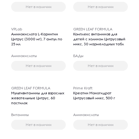
Нет в наличии
Нет в наличии
VPLab
GREEN LEAF FORMULA
Аминокислота L-Карнитин
Комплекс витаминов для
Цитрус (3000 мг), 7 ампул по
детей с холином Цитрусовый
25 мл
микс, 30 мармеладных табл
Аминокислоты
БАДы
Нет в наличии
Нет в наличии
GREEN LEAF FORMULA
Prime Kraft
Мультивитамины для взрослых
Креатин Моногидрат
жевательные Цитрус, 60
Цитрусовый микс, 500 г
пастилок
Витамины
Аминокислоты
Нет в наличии
Нет в наличии