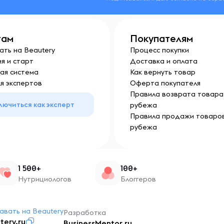
там
Покупателям
ать на Beautery
Процесс покупки
я и старт
Доставка и оплата
ая система
Как вернуть товар
я экспертов
Оферта покупателя
Правила возврата товара 
лючиться как эксперт
рубежа
Правила продажи товаров
рубежа
1 500+
100+
Нутрициологов
Блоггеров
авать на Beautery
Разработка
tery.ru
BusinessMentor.ru