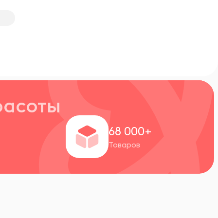
расоты
+
68 000+
Товаров