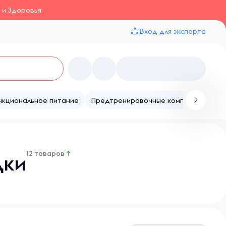
 и Здоровья
Вход для эксперта
нкциональное питание
Предтренировочные комплексы
Те
12 товаров
↑
дки