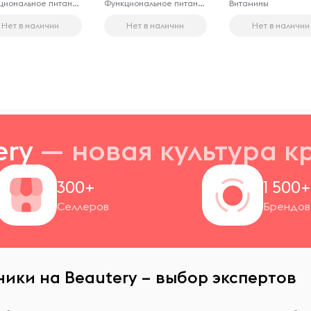
Функциональное питание
Функциональное питание
Витамины
капсул
Нет в наличии
Нет в наличии
Нет в наличии
ery
— новая
культура к
300+
1 500
Селлеров
Брендов
ники на Beautery – выбор экспертов