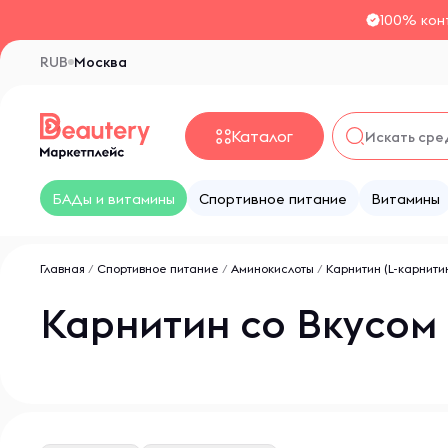
100% кон
RUB
Москва
Каталог
БАДы и витамины
Спортивное питание
Витамины
Главная
/
Спортивное питание
/
Аминокислоты
/
Карнитин (L-карнити
Карнитин со Вкусом