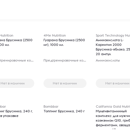
Товары для 18+ лет
Товары для 18+ лет
utrition
4Me Nutrition
ана Брусника (2500
Гуарана Брусника (2500
Аминокислота L-
500 мл
мг), 1000 мл
Карнитин 2000
Брусника-яблоко, 25
20 ампул
Предтренировочные комплексы
Предтренировочные комплексы
Аминокислоты
Нет в наличии
Нет в наличии
Нет в наличии
bar
Bombbar
California Gold Nutri
нг Брусника, 240 г,
Топпинг Брусника, 240 г
Мультивитаминный
 в упаковке
комплекс для мужчи
коэнзимом Q10, гри
ферментами, овоща
ягодами, 60 веганс