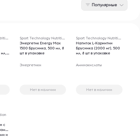
Популярные
Sport Technology Nutrition
Sport Technology Nutrition
Sport Technology Nutrition
Энергетик Energy Max
Напиток L-Карнитин
1500 Брусника, 500 мл, 8
Брусника (2000 мг), 500
 мл,
шт в упаковке
мл, 8 шт в упаковке
Энергетики
Аминокислоты
Нет в наличии
Нет в наличии
tion
н с
бами,
ми и
ких