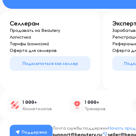
Селлерам
Экспер
Продавать на Beautery
Зарабатыв
Логистика
Регистраци
Тарифы (комиссии)
Реферальн
Оферта для селлеров
Оферта дл
Подключиться как селлер
Подк
1 000+
1 000+
Косметологов
Тренеров
Почта службы поддержки
Начать прод
Поддержка
support@beautery.ru
seller@beau