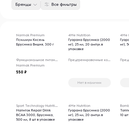
Бренды
Все фильтры
Товары для 18+ лет
Narmak Premium
4Me Nutrition
4Me N
Псиллиум Кисель
Гуарана Брусника (2000
Гуар
Брусника Вишня, 300 г
мг), 25 мл, 20 ампул в
мг), 
упаковке
Функциональное питание
Предтренировочные комплексы
Narmak Premium
550
Нет в наличии
Товары для 18+ лет
Sport Technology Nutrition
4Me Nutrition
Bomb
Напиток Repair Drink
Гуарана Брусника (2000
Топпи
ВСАА 3000, Брусника,
мг), 25 мл, 20 ампул в
10 шт
500 мл, 8 шт в упаковке
упаковке