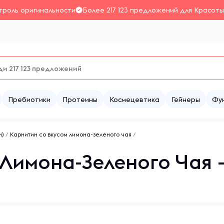
троль оригинальности
Более 217 123 предложений для Красоты
Пребиотики
Протеины
Космецевтика
Гейнеры
Фу
н)
/
Карнитин со вкусом лимона-зеленого чая
/
 Лимона-Зеленого Чая 