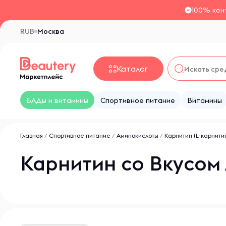
100% кон
RUB
Москва
Каталог
БАДы и витамины
Спортивное питание
Витамины
Главная
/
Спортивное питание
/
Аминокислоты
/
Карнитин (L-карнити
Карнитин со Вкусом