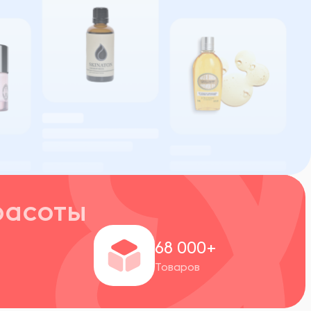
расоты
+
68 000+
Товаров