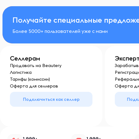
Получайте специальные предложе
Более 5000+ пользователей уже с нами
Селлерам
Экспер
Продавать на Beautery
Зарабатыв
Логистика
Регистраци
Тарифы (комиссии)
Реферальн
Оферта для селлеров
Оферта дл
Подключиться как селлер
Подк
1 000+
1 000+