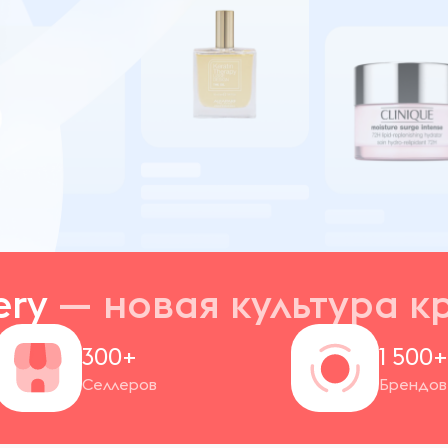
ery
— новая
культура к
300+
1 500
Селлеров
Брендов