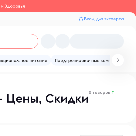
 и Здоровья
Вход для эксперта
нкциональное питание
Предтренировочные комплексы
Те
0 товаров
↑
– Цены, Скидки