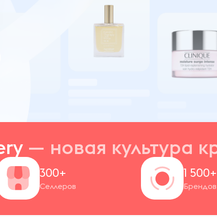
ery
— новая
культура к
300+
1 500
Селлеров
Брендов