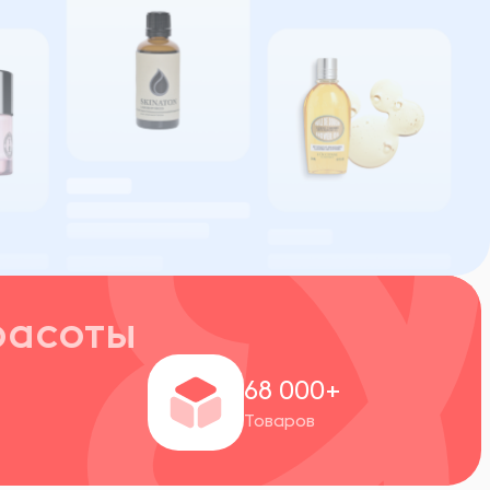
расоты
+
68 000+
Товаров