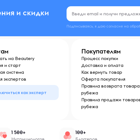
ния и скидки
Подписываясь, я даю согласие на обра
там
Покупателям
ать на Beautery
Процесс покупки
я и старт
Доставка и оплата
ая система
Как вернуть товар
я экспертов
Оферта покупателя
Правила возврата товара 
лючиться как эксперт
рубежа
Правила продажи товаров
рубежа
1 500+
100+
Нутрициологов
Блоггеров