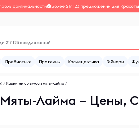
троль оригинальности
Более 217 123 предложений для Красоты
Пребиотики
Протеины
Космецевтика
Гейнеры
Фу
н)
/
Карнитин со вкусом мяты-лайма
/
 Мяты-Лайма – Цены, 