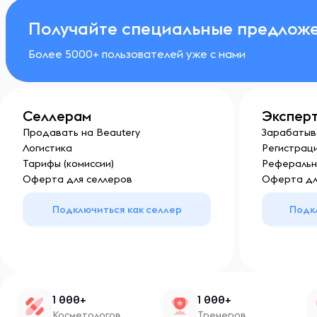
Получайте специальные предложе
Более 5000+ пользователей уже с нами
Селлерам
Экспер
Продавать на Beautery
Зарабатыв
Логистика
Регистраци
Тарифы (комиссии)
Реферальн
Оферта для селлеров
Оферта дл
Подключиться как селлер
Подк
1 000+
1 000+
Косметологов
Тренеров