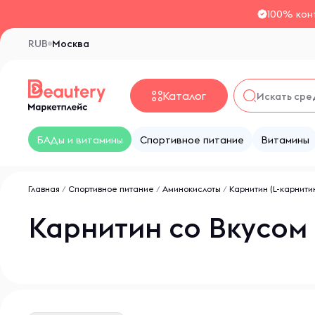
100% кон
RUB
Москва
Каталог
БАДы и витамины
Спортивное питание
Витамины
Главная
/
Спортивное питание
/
Аминокислоты
/
Карнитин (L-карнити
Карнитин со Вкусом