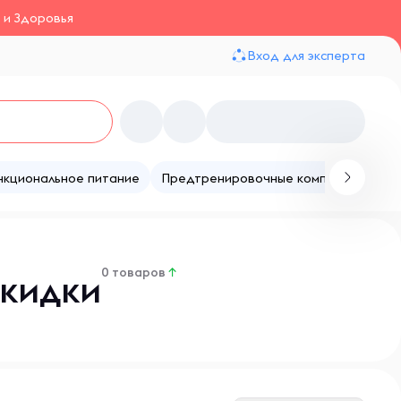
 и Здоровья
Вход для эксперта
нкциональное питание
Предтренировочные комплексы
Те
0 товаров
↑
Скидки