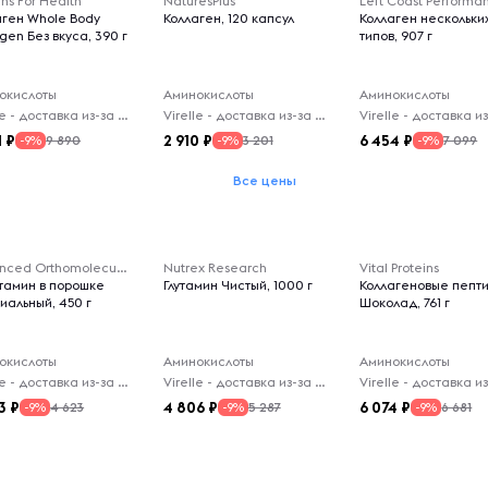
ns For Health
NaturesPlus
Left Coast Performa
аген Whole Body
Коллаген, 120 капсул
Коллаген нескольки
gen Без вкуса, 390 г
типов, 907 г
окислоты
Аминокислоты
Аминокислоты
Virelle - доставка из-за рубежа
Virelle - доставка из-за рубежа
1
2 910
6 454
9 890
3 201
7 099
-9%
-9%
-9%
Все цены
Advanced Orthomolecular Research AOR
Nutrex Research
Vital Proteins
ютамин в порошке
Глутамин Чистый, 1000 г
Коллагеновые пепт
иальный, 450 г
Шоколад, 761 г
окислоты
Аминокислоты
Аминокислоты
Virelle - доставка из-за рубежа
Virelle - доставка из-за рубежа
3
4 806
6 074
4 623
5 287
6 681
-9%
-9%
-9%