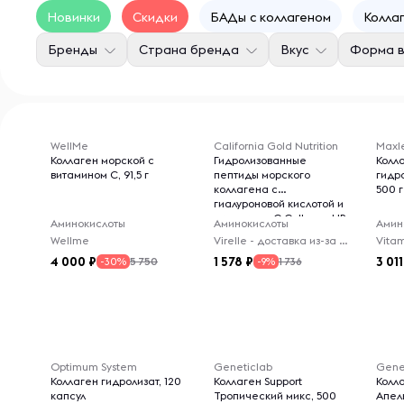
Новинки
Скидки
БАДы с коллагеном
Колла
Бренды
Страна бренда
Вкус
Форма в
WellMe
California Gold Nutrition
Maxl
Коллаген морской с
Гидролизованные
Колл
витамином С, 91,5 г
пептиды морского
гидр
коллагена с
500 г
гиалуроновой кислотой и
витамином C CollagenUP
Аминокислоты
Аминокислоты
Амин
Нейтральный вкус, 206 г
Wellme
Virelle - доставка из-за рубежа
Vitam
4 000
1 578
3 011
5 750
1 736
-30%
-9%
Optimum System
Geneticlab
Gene
Коллаген гидролизат, 120
Коллаген Support
Колл
капсул
Тропический микс, 500
Апель