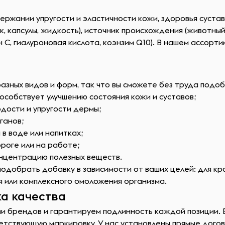
ержании упругости и эластичности кожи, здоровья суста
, капсулы, жидкость), источник происхождения (животный
 C, гиалуроновая кислота, коэнзим Q10). В нашем ассорт
зных видов и форм, так что вы сможете без труда подоб
пособствует улучшению состояния кожи и суставов;
дости и упругости дермы;
ганов;
 в воде или напитках;
ороге или на работе;
онцентрацию полезных веществ.
одобрать добавку в зависимости от ваших целей: для кра
я или комплексного омоложения организма.
а качества
 брендов и гарантируем подлинность каждой позиции. В
тствующую маркировку. У нас установлены прямые догов