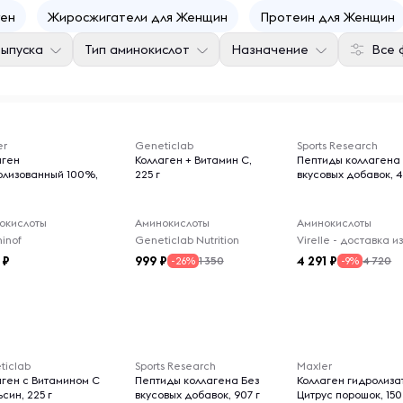
ген
Жиросжигатели для Женщин
Протеин для Женщин
ыпуска
Тип аминокислот
Назначение
Все 
er
Geneticlab
Sports Research
аген
Коллаген + Витамин С,
Пептиды коллагена
олизованный 100%,
225 г
вкусовых добавок, 4
окислоты
Аминокислоты
Аминокислоты
inof
Geneticlab Nutrition
999
4 291
1 350
4 720
-26%
-9%
ticlab
Sports Research
Maxler
аген с Витамином С
Пептиды коллагена Без
Коллаген гидролиза
син, 225 г
вкусовых добавок, 907 г
Цитрус порошок, 150