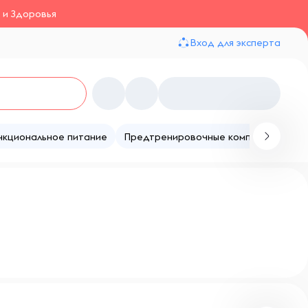
 и Здоровья
Вход для эксперта
нкциональное питание
Предтренировочные комплексы
Те