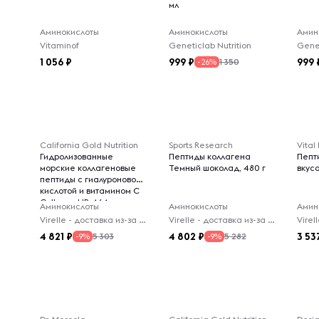
мл
Аминокислоты
Аминокислоты
Амин
Vitaminof
Geneticlab Nutrition
Genet
1 056
999
999
1 350
-26%
California Gold Nutrition
Sports Research
Vital
Гидролизованные
Пептиды коллагена
Пепт
морские коллагеновые
Темный шоколад, 480 г
вкусо
пептиды с гиалуроновой
кислотой и витамином C
CollagenUP, 464 г
Аминокислоты
Аминокислоты
Амин
Virelle - доставка из-за рубежа
Virelle - доставка из-за рубежа
4 821
4 802
3 53
5 303
5 282
-9%
-9%