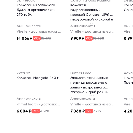
Dr. Mercola
California Gold Nutrition
Desig
Коллаген из говяжьего
Коллаген
Колл
бульона органический,
гидролизованный
Colla
270 табл
морской CollagenUP® с
гиалуроновой кислотой и
витамином C,
Аминокислоты
Аминокислоты
Амин
нейтральный вкус, 1 кг
Virelle - доставка из-за рубежа
Virelle - доставка из-за рубежа
14 066
9 909
8 99
15 473
10 900
-9%
-9%
Zeta 92
Further Food
Коллаген Neogela, 140 г
Экологически чистые
L-гл
пептиды коллагена от
Прем
животных травяного
откорма и гриб рейши
Шоколад, 690 г
Аминокислоты
Аминокислоты
Амин
PrimeHealth - доставка из-за рубежа
Virelle - доставка из-за рубежа
6 004
7 088
4 20
6 320
7 797
-5%
-9%