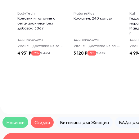
BodyTech
NaturesPlus
Kal
Креатин и глутамин с
Коллаген, 240 капсул
Гидр
бета-аланином Без
морс
добавок, 306 г
Манд
г
Аминокислоты
Аминокислоты
Амин
Virelle - доставка из-за рубежа
Virelle - доставка из-за рубежа
4 931
5 120
4 99
5 424
5 632
-9%
-9%
Новинки
Скидки
Витамины для Женщин
БАДы дл