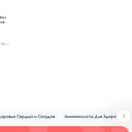
 Без
ков
Virelle - доставка из-за рубежа
доровья Сердца и Сосудов
Аминокислоты Для Здоровья Кож