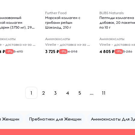
Further Food
BUBS Naturals
олизованный
Морской коллаген с
Пептиды коллагена
кой коллаген
грибами рейши
добавок, 20 пакети
арин (3750 мг), 298
Шоколад, 210 г
по 10 г
окислоты
Аминокислоты
Аминокислоты
Virelle - доставка из-за рубежа
Virelle - доставка из-за рубежа
4
3 725
4 805
5 493
4 098
5 286
-9%
-9%
-9%
1
2
3
4
5
...
11
я Женщин
Пребиотики для Женщин
Аминокислоты Для З