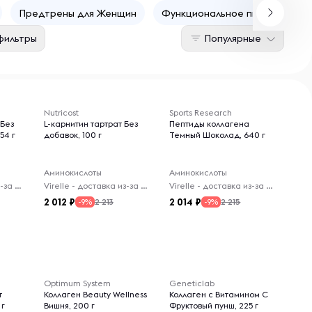
Предтрены для Женщин
Функциональное питание для
фильтры
Популярные
Nutricost
Sports Research
 Без
L-карнитин тартрат Без
Пептиды коллагена
54 г
добавок, 100 г
Темный Шоколад, 640 г
Аминокислоты
Аминокислоты
Virelle - доставка из-за рубежа
Virelle - доставка из-за рубежа
Virelle - доставка из-за рубежа
2 012
2 014
2 213
2 215
-9%
-9%
Optimum System
Geneticlab
т
Коллаген Beauty Wellness
Коллаген с Витамином С
 г
Вишня, 200 г
Фруктовый пунш, 225 г