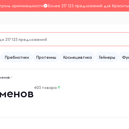
троль оригинальности
Более 217 123 предложений для Красоты
Пребиотики
Протеины
Космецевтика
Гейнеры
Фу
сменов
/
403 товара
↑
сменов