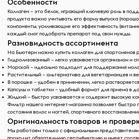
Особенности
Коллаген – это белок, играющий ключевую роль в подд
продукта важно учитывать его форму выпуска (порошок
компоненты, усиливающие его эффективность (витамин
каждый смог подобрать препарат под свои нужды.
Разновидность ассортимента
На Бьютери можно купить коллаген для спортсменов ра
Гидролизованный – легко усваивается организмом и с
Морской – идеально подходит для поддержания моло
Растительный – альтернатива для вегетарианцев и ве
В порошке – удобен в применении, легко растворяется
Капсулы и таблетки – удобный формат для приема в д
Жидкий – быстро усваивается и содержит высокую к
Фильтр нашего интернет-магазина позволяет быстро п
состояния волос и ногтей, спортивного восстановлени
Оригинальность товаров и проверк
Мы работаем только с официальными представителями
проходит обязательную сертификацию и имеет соотве