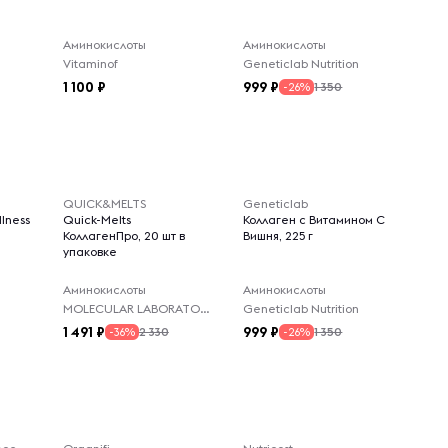
Аминокислоты
Аминокислоты
Vitaminof
Geneticlab Nutrition
1 100
999
1 350
-26%
QUICK&MELTS
Geneticlab
lness
Quick-Melts
Коллаген с Витамином С
КоллагенПро, 20 шт в
Вишня, 225 г
упаковке
Аминокислоты
Аминокислоты
MOLECULAR LABORATORIES
Geneticlab Nutrition
1 491
999
2 330
1 350
-36%
-26%