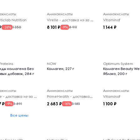
окислоты
Аминокислоты
Аминокислоты
iclab Nutrition
Virelle - доставка из-за рубежа
Vitaminof
8 101
1 144
1 350
8 911
-26%
-9%
 Proteins
NOW
Optimum System
иды коллагена Без
Коллаген, 227 г
Коллаген Beauty Wel
вых добавок, 284 г
Яблоко, 200 г
окислоты
Аминокислоты
Аминокислоты
Virelle - доставка из-за рубежа
PrimeHealth - доставка из-за рубежа
Vitaminof
7
2 683
1 100
3 891
3 183
-9%
-16%
Все цены