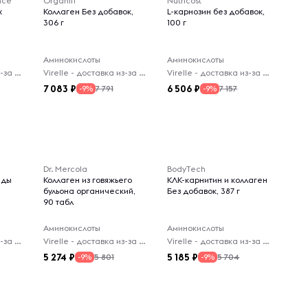
nce
Organifi
Nutricost
х
Коллаген Без добавок,
L-карнозин без добавок,
306 г
100 г
Аминокислоты
Аминокислоты
Virelle - доставка из-за рубежа
Virelle - доставка из-за рубежа
Virelle - доставка из-за рубежа
7 083
6 506
7 791
7 157
-9%
-9%
Dr. Mercola
BodyTech
иды
Коллаген из говяжьего
КЛК-карнитин и коллаген
бульона органический,
Без добавок, 387 г
90 табл
Аминокислоты
Аминокислоты
Virelle - доставка из-за рубежа
Virelle - доставка из-за рубежа
Virelle - доставка из-за рубежа
5 274
5 185
5 801
5 704
-9%
-9%