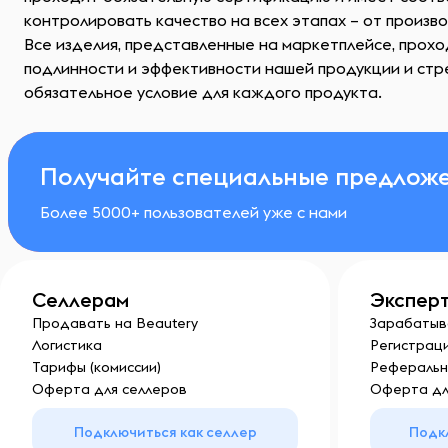
контролировать качество на всех этапах – от произв
Все изделия, представленные на маркетплейсе, прохо
подлинности и эффективности нашей продукции и стре
обязательное условие для каждого продукта.
Получайте специальные предложе
Более 5000+ пользователей уже с нами
Селлерам
Экспер
Продавать на Beautery
Зарабатыв
Логистика
Регистраци
Тарифы (комиссии)
Реферальн
Оферта для селлеров
Оферта дл
Подключиться как селлер
Подк