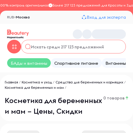
100% контроль оригинальности
Более 217 123 предложений для Красоты и Здо
Вход для эксперта
RUB
Москва
БАДы и витамины
Спортивное питание
Витамины
Главная
/
Косметика и уход
/
Средства для беременных и кормящих
/
Косметика для беременных и мам
/
0 товаров
↑
Косметика для беременных
и мам – Цены, Скидки