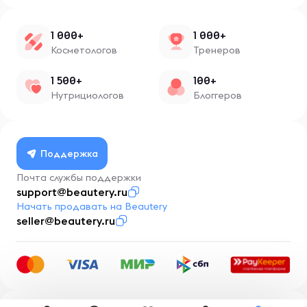
1 000+
1 000+
Косметологов
Тренеров
1 500+
100+
Нутрициологов
Блоггеров
Поддержка
Почта службы поддержки
support@beautery.ru
Начать продавать на Beautery
seller@beautery.ru