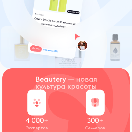
Beautery
— новая
культура красоты
4 000+
300+
Экспертов
Селлеров