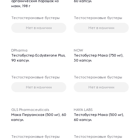
органический порошок из
60 капсул
маки, 198 г
Тестостероновые бустеры
Тестостероновые бустеры
Нет в наличии
Нет в наличии
DPharma
NOW
Тестобустер Ecdysterone Plus,
Тестобустер Мака (750 мг),
90 капсул
30 капсул
Тестостероновые бустеры
Тестостероновые бустеры
Нет в наличии
Нет в наличии
GLS Pharmaceuticals
HAYA LABS
Мака Перуанская (500 мг), 60
Тестобустер Мака (500 мг),
капсул
60 капсул
Тестостероновые бустеры
Тестостероновые бустеры