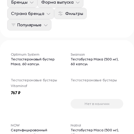
Бренды
Форма выпуска
Страна бренда
Фильтры
Популярные
Optimum System
Swanson
Тестостероновый бустер
Тестобустер Maкa (500 мг),
Мака, 60 капсул
60 капсул
Тестостероновые бустеры
Тестостероновые бустеры
Vitaminof
767
Нет в наличии
NOW
Natrol
Сертифицированный
Тестобустер Maca (500 мг),