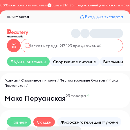
100% контроль оригинальности
Более 217 123 предложений для Красоты и Здо
Вход для эксперта
RUB
Москва
БАДы и витамины
Спортивное питание
Витамины
Главная
/
Спортивное питание
/
Тестостероновые бустеры
/
Мака
Перуанская
/
23 товара
↑
Мака Перуанская
Новинки
Скидки
Жиросжигатели для Мужчин
П