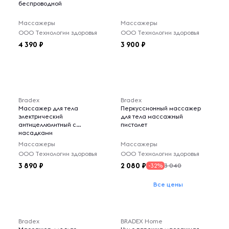
беспроводной
Массажеры
Массажеры
ООО Технологии здоровья
ООО Технологии здоровья
4 390
3 900
Bradex
Bradex
Массажер для тела
Перкуссионный массажер
электрический
для тела массажный
антицеллюлитный с
пистолет
насадками
Массажеры
Массажеры
ООО Технологии здоровья
ООО Технологии здоровья
3 890
2 080
3 040
-32%
Все цены
Bradex
BRADEX Home