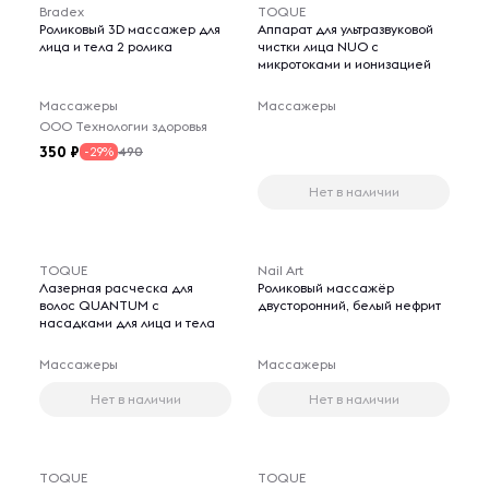
Bradex
TOQUE
Роликовый 3D массажер для
Аппарат для ультразвуковой
лица и тела 2 ролика
чистки лица NUO с
микротоками и ионизацией
Массажеры
Массажеры
ООО Технологии здоровья
350
490
-29%
Нет в наличии
TOQUE
Nail Art
Лазерная расческа для
Роликовый массажёр
волос QUANTUM с
двусторонний, белый нефрит
насадками для лица и тела
Массажеры
Массажеры
Нет в наличии
Нет в наличии
TOQUE
TOQUE