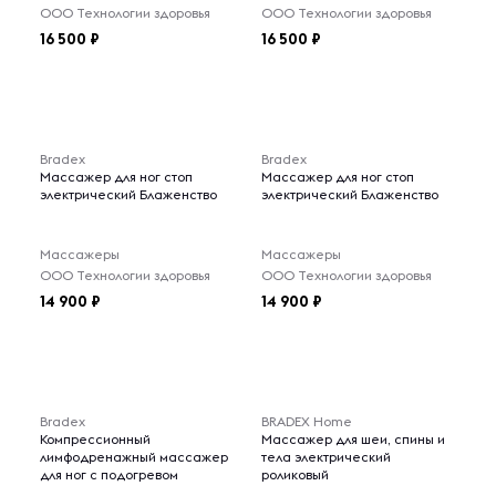
ООО Технологии здоровья
ООО Технологии здоровья
16 500
16 500
Bradex
Bradex
Массажер для ног стоп
Массажер для ног стоп
электрический Блаженство
электрический Блаженство
Массажеры
Массажеры
ООО Технологии здоровья
ООО Технологии здоровья
14 900
14 900
Bradex
BRADEX Home
Компрессионный
Массажер для шеи, спины и
лимфодренажный массажер
тела электрический
для ног с подогревом
роликовый