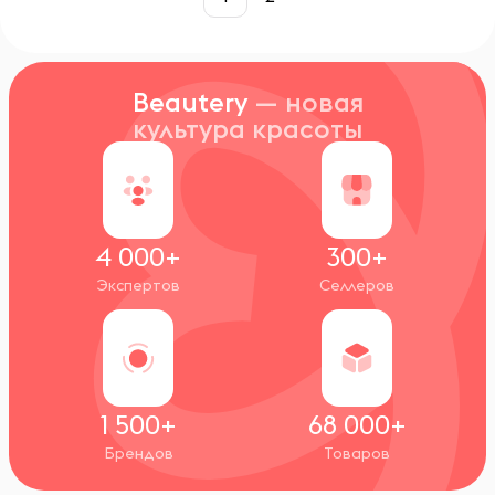
Beautery
— новая
культура красоты
4 000+
300+
Экспертов
Селлеров
1 500+
68 000+
Брендов
Товаров