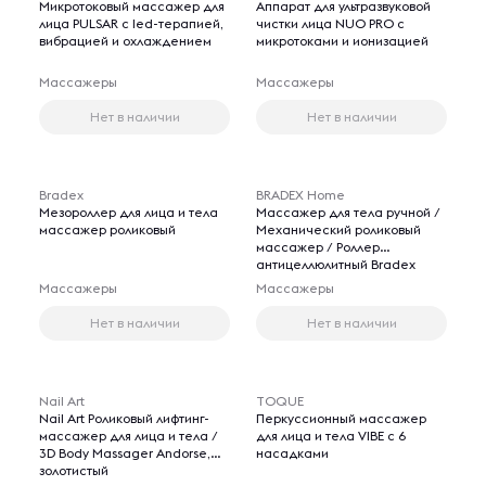
Микротоковый массажер для
Аппарат для ультразвуковой
лица PULSAR с led-терапией,
чистки лица NUO PRO с
вибрацией и охлаждением
микротоками и ионизацией
Массажеры
Массажеры
Нет в наличии
Нет в наличии
Bradex
BRADEX Home
Мезороллер для лица и тела
Массажер для тела ручной /
массажер роликовый
Механический роликовый
массажер / Роллер
антицеллюлитный Bradex
Массажеры
Массажеры
Нет в наличии
Нет в наличии
Nail Art
TOQUE
Nail Art Роликовый лифтинг-
Перкуссионный массажер
массажер для лица и тела /
для лица и тела VIBE с 6
3D Body Massager Andorse,
насадками
золотистый