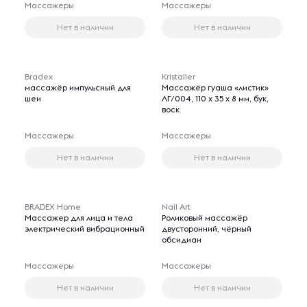
Массажеры
Массажеры
Нет в наличии
Нет в наличии
Bradex
Kristaller
массажёр импульсный для
Массажёр гуаша «листик»
шеи
ЛГ/004, 110 x 35 x 8 мм, бук,
воск
Массажеры
Массажеры
Нет в наличии
Нет в наличии
BRADEX Home
Nail Art
Массажер для лица и тела
Роликовый массажёр
электрический вибрационный
двусторонний, чёрный
обсидиан
Массажеры
Массажеры
Нет в наличии
Нет в наличии