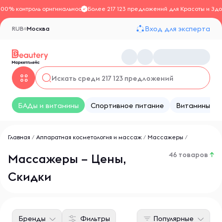
100% контроль оригинальности
Более 217 123 предложений для Красоты и Здо
Вход для эксперта
RUB
Москва
БАДы и витамины
Спортивное питание
Витамины
Главная
/
Аппаратная косметология и массаж
/
Массажеры
/
46 товаров
↑
Массажеры – Цены,
Скидки
Бренды
Фильтры
Популярные