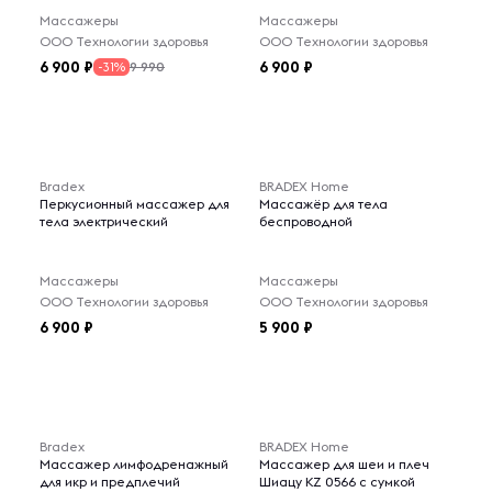
Массажеры
Массажеры
ООО Технологии здоровья
ООО Технологии здоровья
6 900
6 900
9 990
-31%
Bradex
BRADEX Home
Перкусионный массажер для
Массажёр для тела
тела электрический
беспроводной
Массажеры
Массажеры
ООО Технологии здоровья
ООО Технологии здоровья
6 900
5 900
Bradex
BRADEX Home
Массажер лимфодренажный
Массажер для шеи и плеч
для икр и предплечий
Шиацу KZ 0566 с сумкой