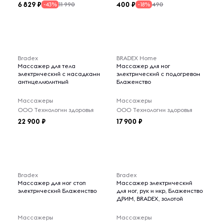
6 829
400
11 990
490
-43%
-18%
Bradex
BRADEX Home
Массажер для тела
Массажер для ног
электрический с насадками
электрический с подогревом
антицеллюлитный
Блаженство
Массажеры
Массажеры
ООО Технологии здоровья
ООО Технологии здоровья
22 900
17 900
Bradex
Bradex
Массажер для ног стоп
Массажер электрический
электрический Блаженство
для ног, рук и икр, Блаженство
ДРИМ, BRADEX, золотой
Массажеры
Массажеры