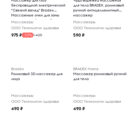
Массажер для глаз
Чудо варежка массажная
беспроводной электрический
для тела BRADEX, роликовый
"Свежий взгляд" Bradex
ручной антицеллюлитный
Массажные очки для зоны
массажер
вокруг глаз с функцией
Массажеры
Массажеры
вибраци, 8 режимов/
ООО Технологии здоровья
ООО Технологии здоровья
Подарок
975
590
1 425
-32%
Bradex
BRADEX Home
Роликовый 3D массажер для
Массажер роликовый ручной
лица
для тела
Массажеры
Массажеры
ООО Технологии здоровья
ООО Технологии здоровья
490
490