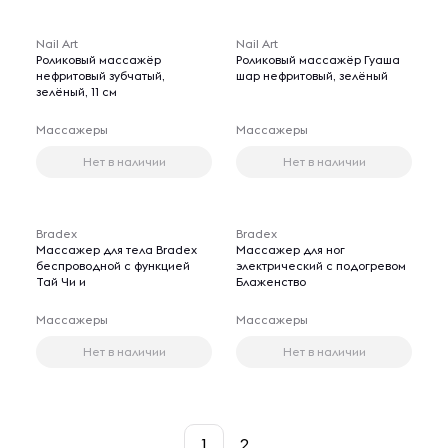
Nail Art
Nail Art
Роликовый массажёр
Роликовый массажёр Гуаша
нефритовый зубчатый,
шар нефритовый, зелёный
зелёный, 11 см
Массажеры
Массажеры
Нет в наличии
Нет в наличии
Bradex
Bradex
Массажер для тела Bradex
Массажер для ног
беспроводной с функцией
электрический с подогревом
Тай Чи и
Блаженство
Массажеры
Массажеры
Нет в наличии
Нет в наличии
1
2