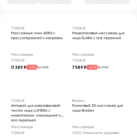
TOQUE
TOQUE
Массажные очки AERIS с
Микротоковый массажер для
прессотерапией и нагревом
лица ELARA с led-терапией
Массажеры
Массажеры
TOQUE
TOQUE
11 389
7 589
14 990
12 990
-24%
-42%
TOQUE
Bradex
Аппарат для ультразвуковой
Роликовый 3D массажер для
чистки лица LUMERA с
лица Bradex
микротоками, ионизацией и
led-терапией
Массажеры
Массажеры
TOQUE
ООО Технологии здоровья