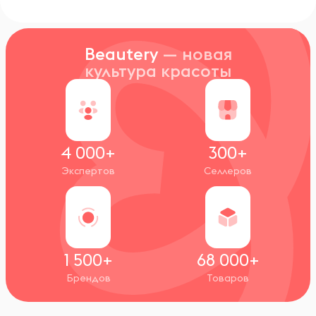
Beautery
— новая
культура красоты
4 000+
300+
Экспертов
Селлеров
1 500+
68 000+
Брендов
Товаров