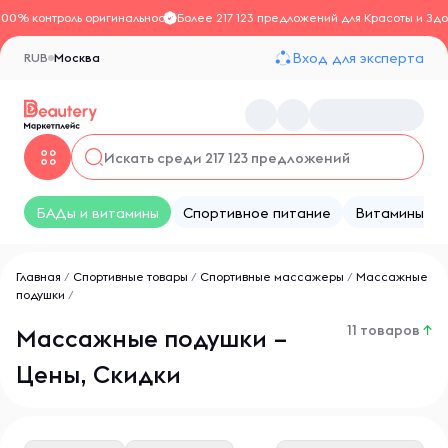
100% контроль оригинальности
Более 217 123 предложений для Красоты и Здо
Вход для эксперта
RUB
Москва
БАДы и витамины
Спортивное питание
Витамины
Главная
/
Спортивные товары
/
Спортивные массажеры
/
Массажные
подушки
/
11 товаров
↑
Массажные подушки –
Цены, Скидки