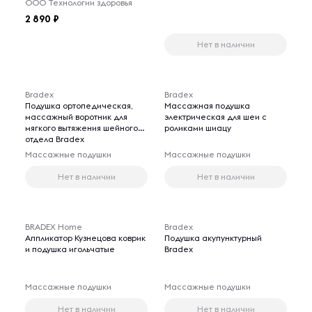
ООО Технологии здоровья
2 890
Нет в наличии
Bradex
Bradex
Подушка ортопедическая,
Массажная подушка
массажный воротник для
электрическая для шеи с
мягкого вытяжения шейного
роликами шиацу
отдела Bradex
Массажные подушки
Массажные подушки
Нет в наличии
Нет в наличии
BRADEX Home
Bradex
Аппликатор Кузнецова коврик
Подушка акупунктурный
и подушка игольчатые
Bradex
Массажные подушки
Массажные подушки
Нет в наличии
Нет в наличии