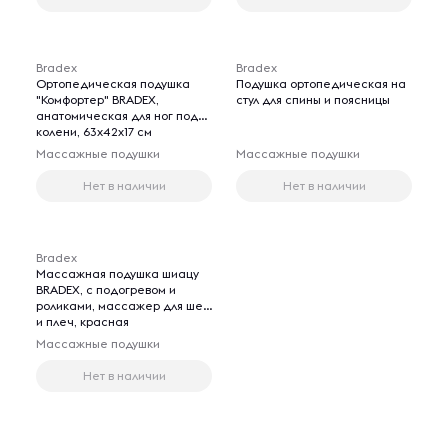
Bradex
Bradex
Ортопедическая подушка
Подушка ортопедическая на
"Комфортер" BRADEX,
стул для спины и поясницы
анатомическая для ног под
колени, 63х42х17 см
Массажные подушки
Массажные подушки
Нет в наличии
Нет в наличии
Bradex
Массажная подушка шиацу
BRADEX, с подогревом и
роликами, массажер для шеи
и плеч, красная
Массажные подушки
Нет в наличии