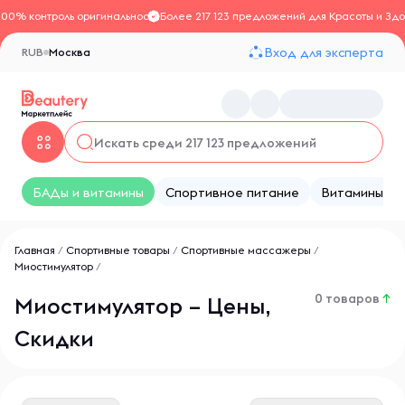
100% контроль оригинальности
Более 217 123 предложений для Красоты и Здо
Вход для эксперта
RUB
Москва
БАДы и витамины
Спортивное питание
Витамины
Главная
/
Спортивные товары
/
Спортивные массажеры
/
Миостимулятор
/
0 товаров
↑
Миостимулятор – Цены,
Скидки