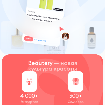
Beautery
— новая
культура красоты
4 000+
300+
Экспертов
Селлеров