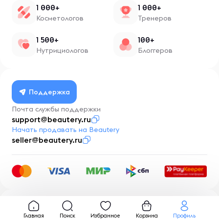
1 000+
1 000+
Косметологов
Тренеров
1 500+
100+
Нутрициологов
Блоггеров
Поддержка
Почта службы поддержки
support@beautery.ru
Начать продавать на Beautery
seller@beautery.ru
Разработка
BusinessMentor.ru
Главная
Поиск
Избранное
Корзина
Профиль