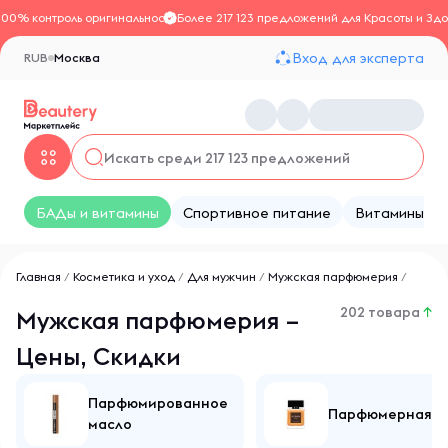
100% контроль оригинальности
Более 217 123 предложений для Красоты и Здо
Вход для эксперта
RUB
Москва
БАДы и витамины
Спортивное питание
Витамины
Главная
/
Косметика и уход
/
Для мужчин
/
Мужская парфюмерия
/
202 товара
↑
Мужская парфюмерия –
Цены, Скидки
Парфюмированное
Парфюмерная в
масло