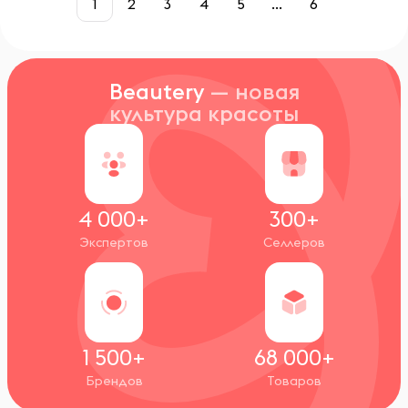
1
2
3
4
5
...
6
Beautery
— новая
культура красоты
4 000+
300+
Экспертов
Селлеров
1 500+
68 000+
Брендов
Товаров