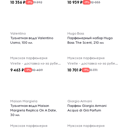
10 356
10 939
11 392
12 033
-9%
-9%
Valentino
Hugo Boss
Туалетная вода Valentino
Парфюмерный набор Hugo
Uomo, 100 мл
Boss The Scent, 210 мл
Мужская парфюмерия
Мужская парфюмерия
Virelle - доставка из-за рубежа
Virelle - доставка из-за рубежа
9 463
10 701
10 409
11 771
-9%
-9%
Maison Margiela
Giorgio Armani
Туалетная вода Maison
Парфюм Giorgio Armani
Margiela Replica On A Date,
Acqua di Giò Parfum
30 мл
Мужская парфюмерия
Мужская парфюмерия