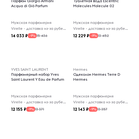
Парфюм Giorgio Armani
Туалетная вода Escentric
Acqua di Giò Parfum
Molecules Molecule 02
Мужская парфюмерия
Мужская парфюмерия
Virelle - доставка из-за рубежа
Virelle - доставка из-за рубежа
14 033
12 229
15 436
13 452
-9%
-9%
YVES SAINT LAURENT
Hermes
Парфюмерный набор Yves
Одеколон Hermes Terre D
Saint Laurent Y Eau de Parfum
Hermes
Мужская парфюмерия
Мужская парфюмерия
Virelle - доставка из-за рубежа
Virelle - доставка из-за рубежа
12 155
12 143
13 371
13 357
-9%
-9%