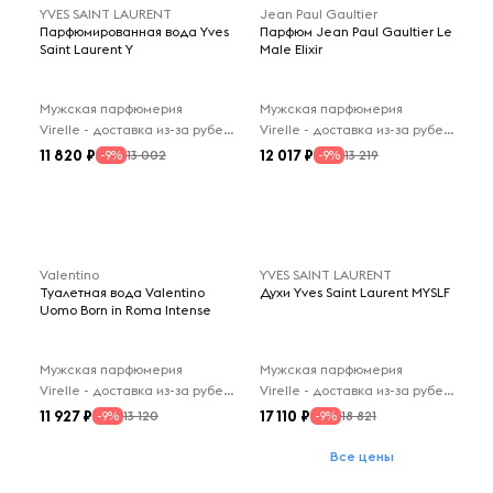
YVES SAINT LAURENT
Jean Paul Gaultier
Парфюмированная вода Yves
Парфюм Jean Paul Gaultier Le
Saint Laurent Y
Male Elixir
Мужская парфюмерия
Мужская парфюмерия
Virelle - доставка из-за рубежа
Virelle - доставка из-за рубежа
11 820
12 017
13 002
13 219
-9%
-9%
Valentino
YVES SAINT LAURENT
Туалетная вода Valentino
Духи Yves Saint Laurent MYSLF
Uomo Born in Roma Intense
Мужская парфюмерия
Мужская парфюмерия
Virelle - доставка из-за рубежа
Virelle - доставка из-за рубежа
11 927
17 110
13 120
18 821
-9%
-9%
Все цены