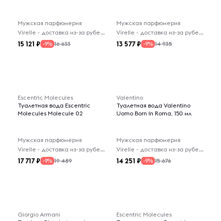
Мужская парфюмерия
Мужская парфюмерия
Virelle - доставка из-за рубежа
Virelle - доставка из-за рубежа
15 121
13 577
16 633
14 935
-9%
-9%
Escentric Molecules
Valentino
Туалетная вода Escentric
Туалетная вода Valentino
Molecules Molecule 02
Uomo Born In Roma, 150 мл
Мужская парфюмерия
Мужская парфюмерия
Virelle - доставка из-за рубежа
Virelle - доставка из-за рубежа
17 717
14 251
19 489
15 676
-9%
-9%
Giorgio Armani
Escentric Molecules