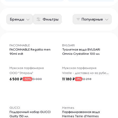
Бренды
Фильтры
Популярные
FACONNABLE
BVLGARI
FACONNABLE Regatta men
Туалетная вода BVLGARI
90ml edt
Omnia Crystalline 100 мл
Мужская парфюмерия
Мужская парфюмерия
ООО "Этераль"
Virelle - доставка из-за рубежа
6 500
11 180
13 000
12 298
-50%
-9%
GUCCI
Hermes
Подарочный набор GUCCI
Парфюмированная вода
Guilty 150 мл
Hermes Terre d'Hermes