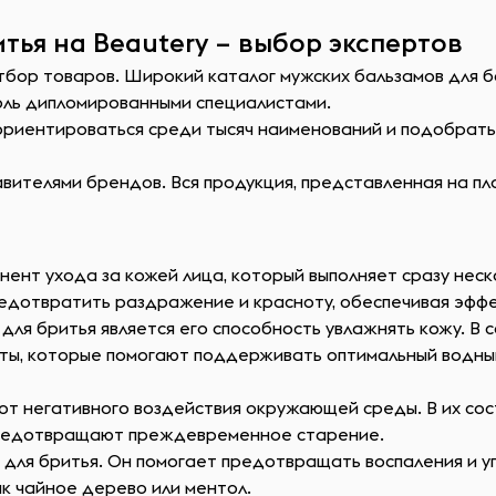
тья на Beautery – выбор экспертов
тбор товаров. Широкий каталог мужских бальзамов для б
оль дипломированными специалистами.
сориентироваться среди тысяч наименований и подобрат
ителями брендов. Вся продукция, представленная на пл
ент ухода за кожей лица, который выполняет сразу неск
редотвратить раздражение и красноту, обеспечивая эффе
для бритья является его способность увлажнять кожу. В 
нты, которые помогают поддерживать оптимальный водны
т негативного воздействия окружающей среды. В их сост
 предотвращают преждевременное старение.
для бритья. Он помогает предотвращать воспаления и уг
ак чайное дерево или ментол.