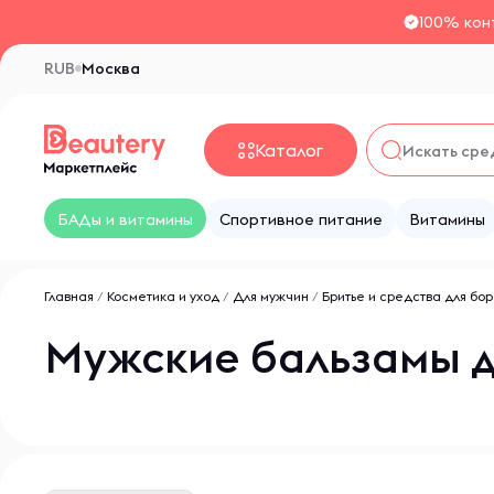
100% кон
RUB
Москва
Каталог
БАДы и витамины
Спортивное питание
Витамины
Главная
/
Косметика и уход
/
Для мужчин
/
Бритье и средства для бо
Мужские бальзамы д