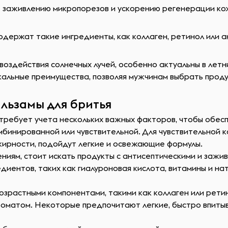
заживлению микропорезов и ускорению регенерации кожи
одержат такие ингредиенты, как коллаген, ретинол или 
оздействия солнечных лучей, особенно актуальны в летн
кальные преимущества, позволяя мужчинам выбрать проду
льзамы для бритья
требует учета нескольких важных факторов, чтобы обесп
омбинированной или чувствительной. Для чувствительной 
жирности, подойдут легкие и освежающие формулы.
лениям, стоит искать продукты с антисептическими и заж
иентов, таких как гиалуроновая кислота, витамины и на
возрастными компонентами, такими как коллаген или рети
роматом. Некоторые предпочитают легкие, быстро впитыв