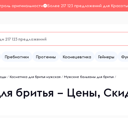
троль оригинальности
Более 217 123 предложений для Красоты
Пребиотики
Протеины
Космецевтика
Гейнеры
Фу
роды
/
Косметика для бритья мужская
/
Мужские бальзамы для бритья
/
ля бритья – Цены, Ски