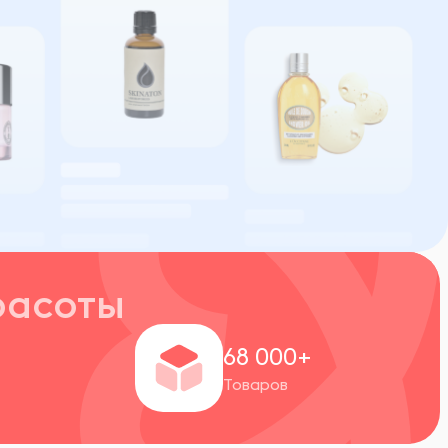
расоты
+
68 000+
Товаров