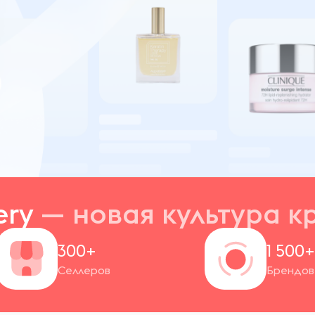
ery
— новая
культура к
300+
1 500
Селлеров
Брендов