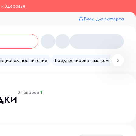
 и Здоровья
Вход для эксперта
нкциональное питание
Предтренировочные комплексы
Те
0 товаров
↑
дки